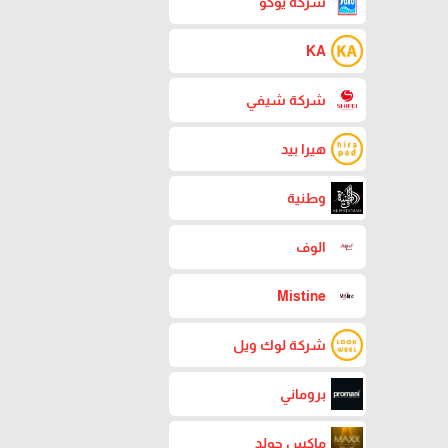
شركة يوكو
KA
شركة شيفي
هيرا بيد
وطنية
الوف
Mistine
شركة لوك ويل
بروماني
ماكس جولد