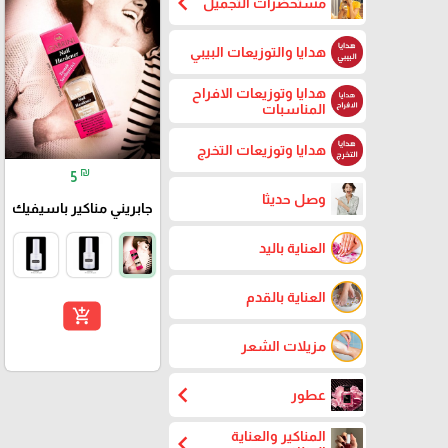
chevron_left
مستحضرات التجميل
هدايا والتوزيعات البيبي
هدايا وتوزيعات الافراح
المناسبات
هدايا وتوزيعات التخرج
₪
5
وصل حديثا
جابريني مناكير باسيفيك
العناية باليد
العناية بالقدم
add_shopping_cart
مزيلات الشعر
chevron_left
عطور
المناكير والعناية
chevron_left