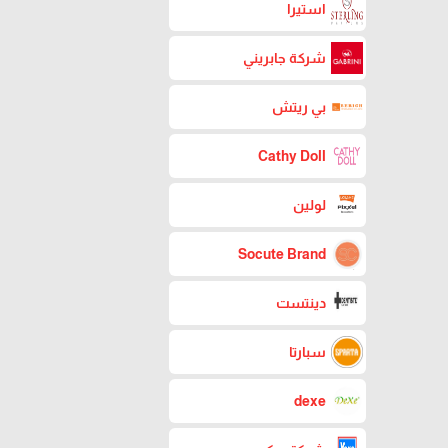
استيرا
شركة جابريني
بي ريتش
Cathy Doll
لولين
Socute Brand
دينتست
سبارتا
dexe