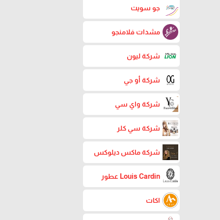
جو سويت
مشدات فلامنجو
شركة ليون
شركة أو جي
شركة واي سي
شركة سي كلر
شركة ماكس ديلوكس
Louis Cardin عطور
اكات