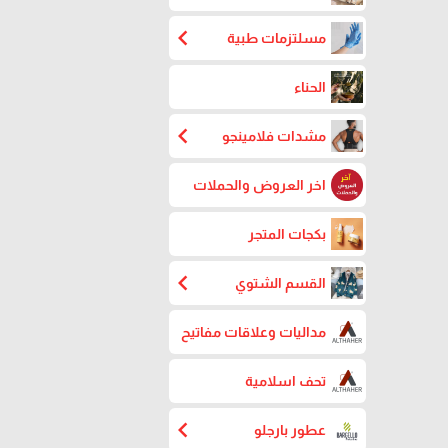
chevron_left
مسلتزمات طبية
الحناء
chevron_left
مشدات فلامينجو
اخر العروض والحملات
بكجات المتجر
chevron_left
القسم الشتوي
مداليات وعلاقات مفاتيح
تحف اسلامية
chevron_left
عطور بارجلو