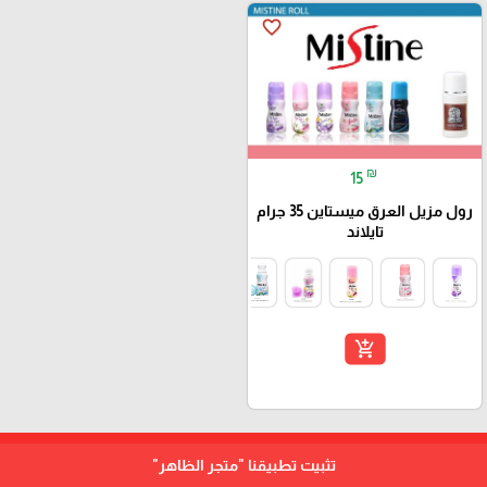
favorite_border
₪
15
رول مزيل العرق ميستاين 35 جرام
تايلاند
add_shopping_cart
تثبيت تطبيقنا
"متجر الظاهر"