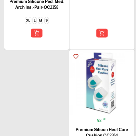
Premium Silicone Ped. Med.
Arch Ins.-Pair-OC2358
XL
L
M
S
add_shopping_cart
add_shopping_cart
favorite_border
₪
98
Premium Silicon Heel Care
Cushion OC2354