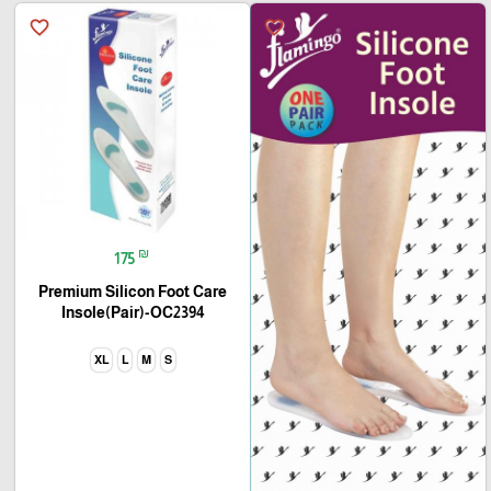
favorite_border
favorite_border
₪
175
Premium Silicon Foot Care
Insole(Pair)-OC2394
XL
L
M
S