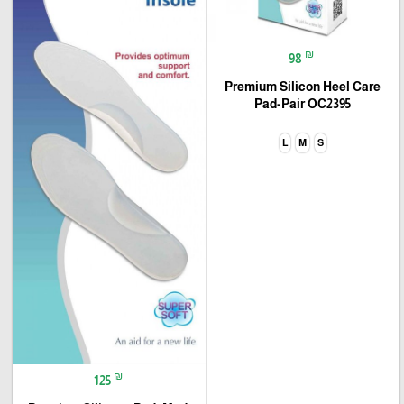
₪
98
Premium Silicon Heel Care
Pad-Pair OC2395
L
M
S
₪
125