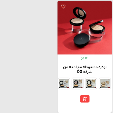
favorite_border
₪
25
بودرة مضغوطة مع لمعه من
شركة OG
add_shopping_cart