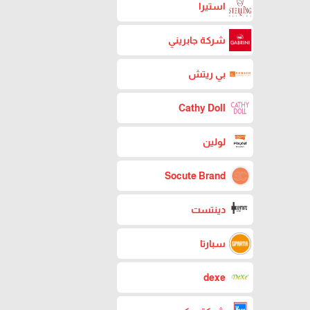
استيرا
شركة جابريني
بي ريتش
Cathy Doll
لولين
Socute Brand
دينتست
سبارتا
dexe