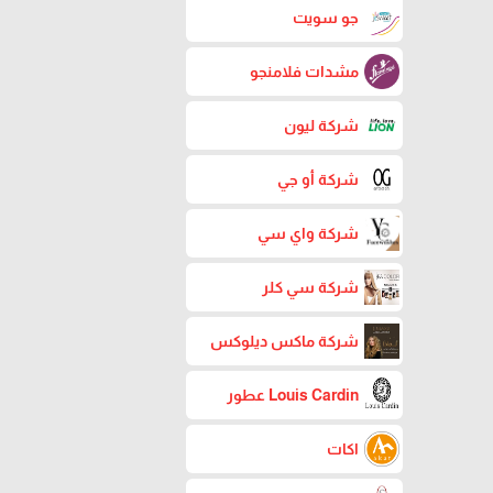
جو سويت
مشدات فلامنجو
شركة ليون
شركة أو جي
شركة واي سي
شركة سي كلر
شركة ماكس ديلوكس
Louis Cardin عطور
اكات