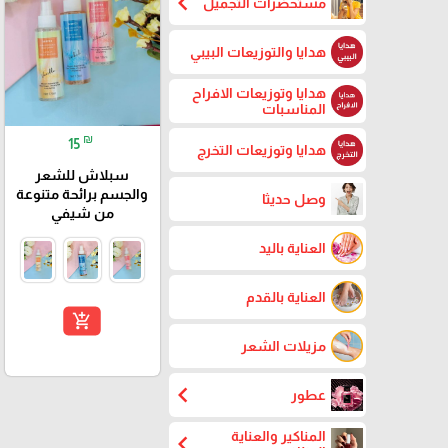
chevron_left
مستحضرات التجميل
هدايا والتوزيعات البيبي
هدايا وتوزيعات الافراح
المناسبات
₪
15
هدايا وتوزيعات التخرج
سبلاش للشعر
والجسم برائحة متنوعة
وصل حديثا
من شيفي
العناية باليد
العناية بالقدم
add_shopping_cart
مزيلات الشعر
chevron_left
عطور
المناكير والعناية
chevron_left