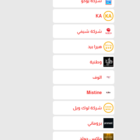
شركة يوكو
KA
شركة شيفي
هيرا بيد
وطنية
الوف
Mistine
شركة لوك ويل
بروماني
ماكس جولد