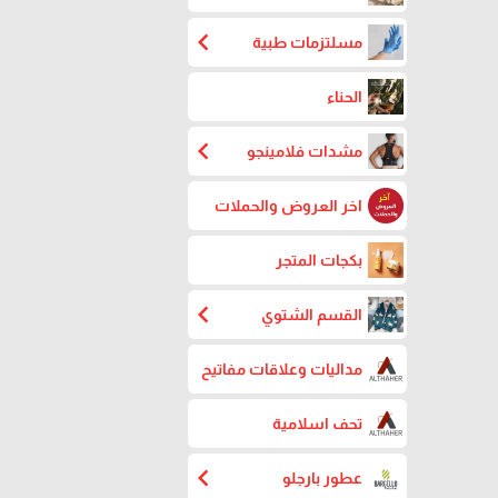
chevron_left
مسلتزمات طبية
الحناء
chevron_left
مشدات فلامينجو
اخر العروض والحملات
بكجات المتجر
chevron_left
القسم الشتوي
مداليات وعلاقات مفاتيح
تحف اسلامية
chevron_left
عطور بارجلو