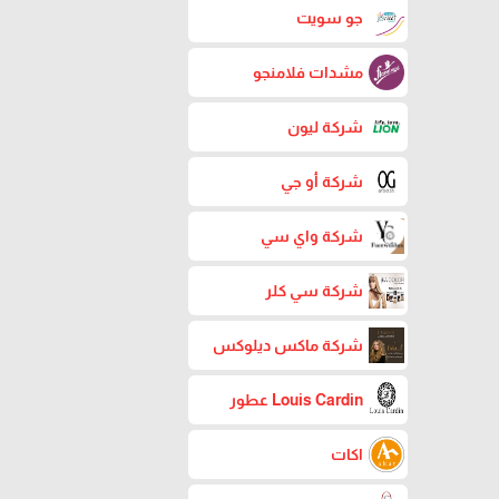
جو سويت
مشدات فلامنجو
شركة ليون
شركة أو جي
شركة واي سي
شركة سي كلر
شركة ماكس ديلوكس
Louis Cardin عطور
اكات