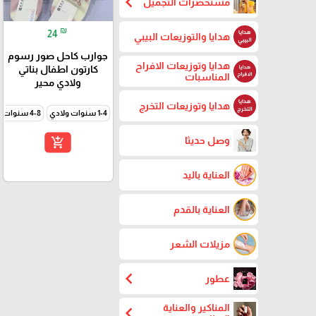
chevron_left
مستحضرات التجميل
₪
24
هدايا والتوزيعات البيبي
جوارب كاحل صور رسوم
هدايا وتوزيعات الافراح
كارتون اطفال بناتي
المناسبات
ولادي محير
هدايا وتوزيعات التخرج
1-4 سنوات ولادي
4-8 سنوات ولادي
وصل حديثا
add_shopping_cart
العناية باليد
العناية بالقدم
مزيلات الشعر
chevron_left
عطور
المناكير والعناية
chevron_left