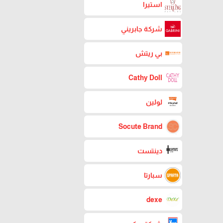
استيرا
شركة جابريني
بي ريتش
Cathy Doll
لولين
Socute Brand
دينتست
سبارتا
dexe