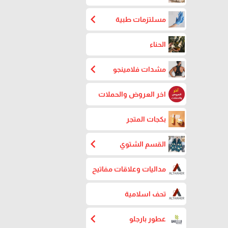
chevron_left
مسلتزمات طبية
الحناء
chevron_left
مشدات فلامينجو
اخر العروض والحملات
بكجات المتجر
chevron_left
القسم الشتوي
مداليات وعلاقات مفاتيح
تحف اسلامية
chevron_left
عطور بارجلو