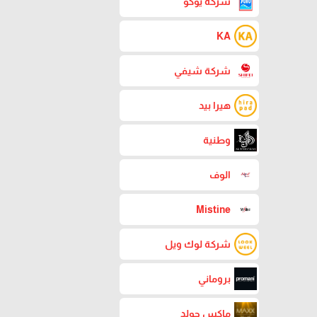
شركة يوكو
KA
شركة شيفي
هيرا بيد
وطنية
الوف
Mistine
شركة لوك ويل
بروماني
ماكس جولد