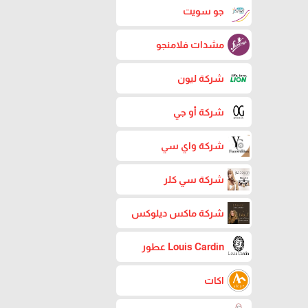
جو سويت
مشدات فلامنجو
شركة ليون
شركة أو جي
شركة واي سي
شركة سي كلر
شركة ماكس ديلوكس
Louis Cardin عطور
اكات