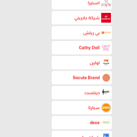
استيرا
شركة جابريني
بي ريتش
Cathy Doll
لولين
Socute Brand
دينتست
سبارتا
dexe