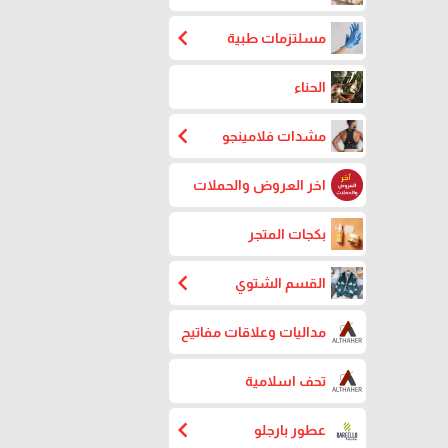
chevron_left
مسلتزمات طبية
الحناء
chevron_left
مشدات فلامينجو
اخر العروض والحملات
بكجات المتجر
chevron_left
القسم الشتوي
مداليات وعلاقات مفاتيح
تحف اسلامية
chevron_left
عطور بارجلو