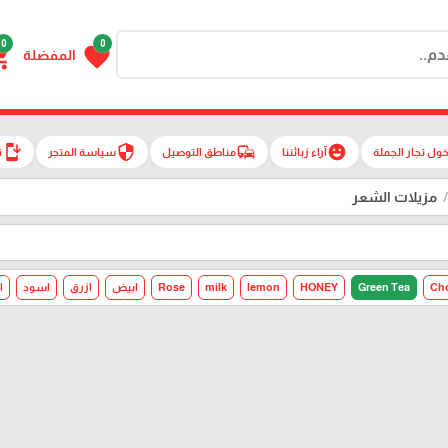
0
0
g_cart
favorite
المفضلة
install_mobile
security
commute
emoji_emotions
ول تجار الجملة
آراء زبائننا
مناطق التوصيل
سياسة المتجر
ت
مزيلات الشعر
Cho
Green Tea
HONEY
lemon
milk
Rose
ابيض
ازرق
اسود
ا