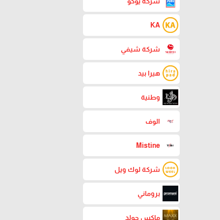
شركة يوكو
KA
شركة شيفي
هيرا بيد
وطنية
الوف
Mistine
شركة لوك ويل
بروماني
ماكس جولد