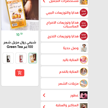
chevron_left
مستحضرات التجميل
هدايا والتوزيعات البيبي
هدايا وتوزيعات الافراح
المناسبات
₪
10
هدايا وتوزيعات التخرج
شيفي رول مزيل شعر
100غم Green Tea
وصل حديثا
العناية باليد
العناية بالقدم
add_shopping_cart
مزيلات الشعر
chevron_left
عطور
المناكير والعناية
chevron_left