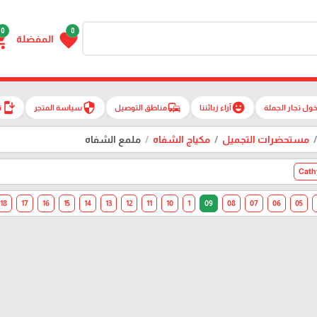
0
0
g_cart
favorite
المفضلة
install_mobile
security
commute
emoji_emotions
ول تجار الجملة
آراء زبائننا
مناطق التوصيل
سياسة المتجر
ت
مستحضرات التجميل
مكياج الشفاه
ملمع الشفاه
Cath
18
17
16
15
14
13
12
11
10
1
09
08
07
06
05