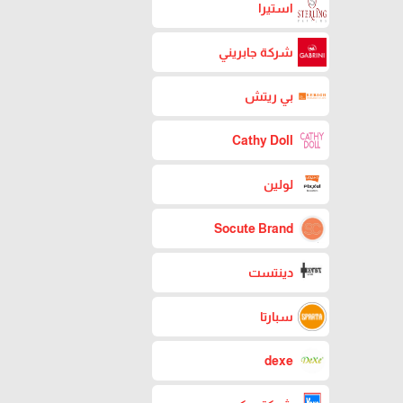
استيرا
شركة جابريني
بي ريتش
Cathy Doll
لولين
Socute Brand
دينتست
سبارتا
dexe