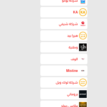
شركة يوكو
KA
شركة شيفي
هيرا بيد
وطنية
الوف
Mistine
شركة لوك ويل
بروماني
ماكس جولد