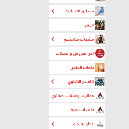
chevron_left
مسلتزمات طبية
الحناء
chevron_left
مشدات فلامينجو
اخر العروض والحملات
بكجات المتجر
chevron_left
القسم الشتوي
مداليات وعلاقات مفاتيح
تحف اسلامية
chevron_left
عطور بارجلو