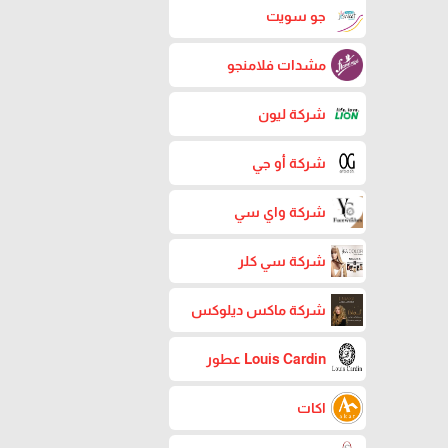
جو سويت
مشدات فلامنجو
شركة ليون
شركة أو جي
شركة واي سي
شركة سي كلر
شركة ماكس ديلوكس
Louis Cardin عطور
اكات