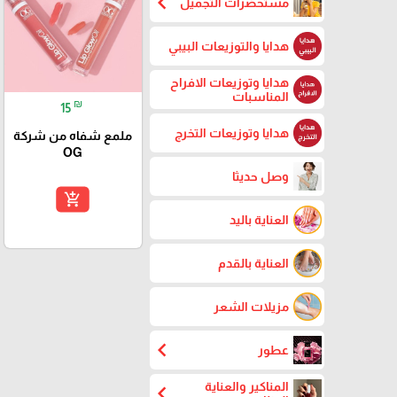
chevron_left
مستحضرات التجميل
هدايا والتوزيعات البيبي
هدايا وتوزيعات الافراح
المناسبات
₪
15
هدايا وتوزيعات التخرج
ملمع شفاه من شركة
OG
وصل حديثا
add_shopping_cart
العناية باليد
العناية بالقدم
مزيلات الشعر
chevron_left
عطور
المناكير والعناية
chevron_left