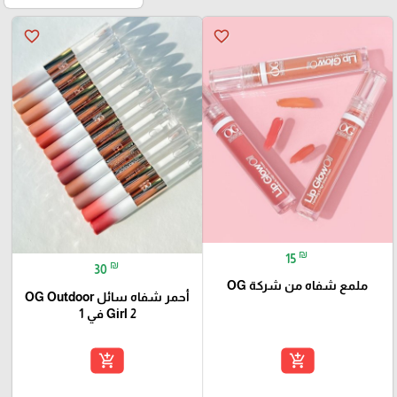
favorite_border
favorite_border
₪
15
₪
30
ملمع شفاه من شركة OG
أحمر شفاه سائل OG Outdoor
Girl 2 في 1
add_shopping_cart
add_shopping_cart