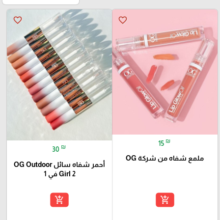
favorite_border
favorite_border
₪
15
₪
30
ملمع شفاه من شركة OG
أحمر شفاه سائل OG Outdoor
Girl 2 في 1
add_shopping_cart
add_shopping_cart