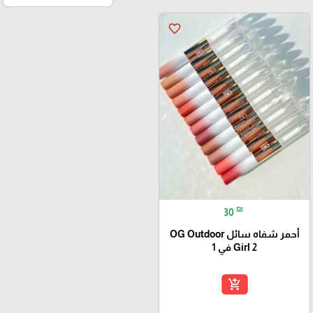
favorite_border
₪
30
أحمر شفاه سائل OG Outdoor
Girl 2 في 1
add_shopping_cart