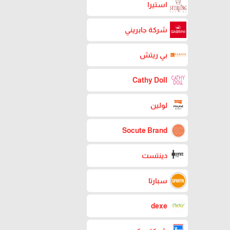
استيرا
شركة جابريني
بي ريتش
Cathy Doll
لولين
Socute Brand
دينتست
سبارتا
dexe