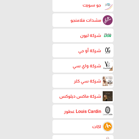
جو سويت
مشدات فلامنجو
شركة ليون
شركة أو جي
شركة واي سي
شركة سي كلر
شركة ماكس ديلوكس
Louis Cardin عطور
اكات