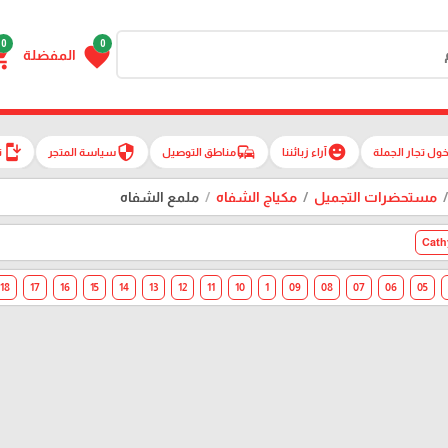
0
0
g_cart
favorite
المفضلة
install_mobile
security
commute
emoji_emotions
ول تجار الجملة
آراء زبائننا
مناطق التوصيل
سياسة المتجر
ت
مستحضرات التجميل
مكياج الشفاه
ملمع الشفاه
Cath
18
17
16
15
14
13
12
11
10
1
09
08
07
06
05