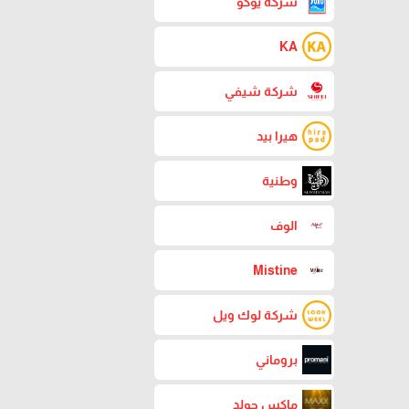
شركة يوكو
KA
شركة شيفي
هيرا بيد
وطنية
الوف
Mistine
شركة لوك ويل
بروماني
ماكس جولد