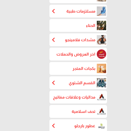
chevron_left
مسلتزمات طبية
الحناء
chevron_left
مشدات فلامينجو
اخر العروض والحملات
بكجات المتجر
chevron_left
القسم الشتوي
مداليات وعلاقات مفاتيح
تحف اسلامية
chevron_left
عطور بارجلو