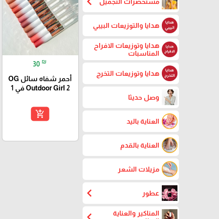
chevron_left
مستحضرات التجميل
هدايا والتوزيعات البيبي
هدايا وتوزيعات الافراح
المناسبات
₪
30
هدايا وتوزيعات التخرج
أحمر شفاه سائل OG
Outdoor Girl 2 في 1
وصل حديثا
add_shopping_cart
العناية باليد
العناية بالقدم
مزيلات الشعر
chevron_left
عطور
المناكير والعناية
chevron_left