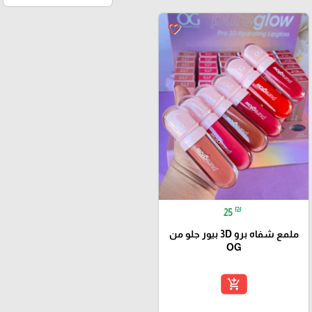
favorite_border
₪
25
ملمع شفاه برو 3D بيور جلو من
OG
add_shopping_cart