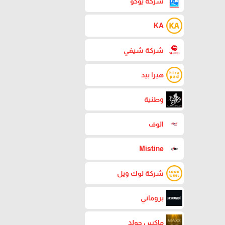
شركة يوكو
KA
شركة شيفي
هيرا بيد
وطنية
الوف
Mistine
شركة لوك ويل
بروماني
ماكس جولد