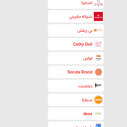
استيرا
شركة جابريني
بي ريتش
Cathy Doll
لولين
Socute Brand
دينتست
سبارتا
dexe