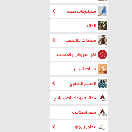
chevron_left
مسلتزمات طبية
الحناء
chevron_left
مشدات فلامينجو
اخر العروض والحملات
بكجات المتجر
chevron_left
القسم الشتوي
مداليات وعلاقات مفاتيح
تحف اسلامية
chevron_left
عطور بارجلو