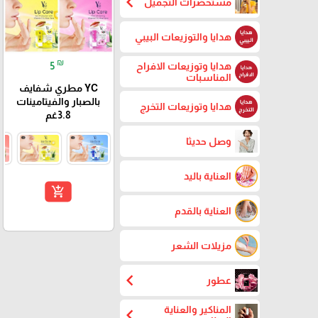
chevron_left
مستحضرات التجميل
هدايا والتوزيعات البيبي
₪
5
هدايا وتوزيعات الافراح
المناسبات
YC مطري شفايف
بالصبار والفيتامينات
هدايا وتوزيعات التخرج
3.8غم
وصل حديثا
العناية باليد
add_shopping_cart
العناية بالقدم
مزيلات الشعر
chevron_left
عطور
المناكير والعناية
chevron_left