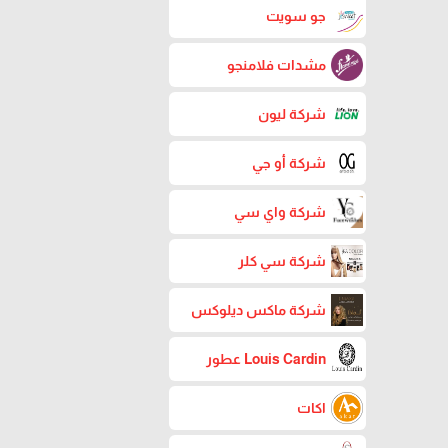
جو سويت
مشدات فلامنجو
شركة ليون
شركة أو جي
شركة واي سي
شركة سي كلر
شركة ماكس ديلوكس
Louis Cardin عطور
اكات