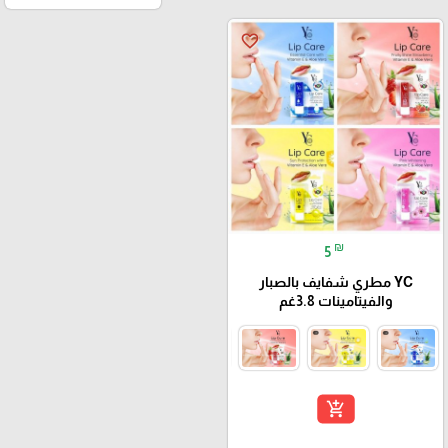
favorite_border
₪
5
YC مطري شفايف بالصبار
والفيتامينات 3.8غم
add_shopping_cart