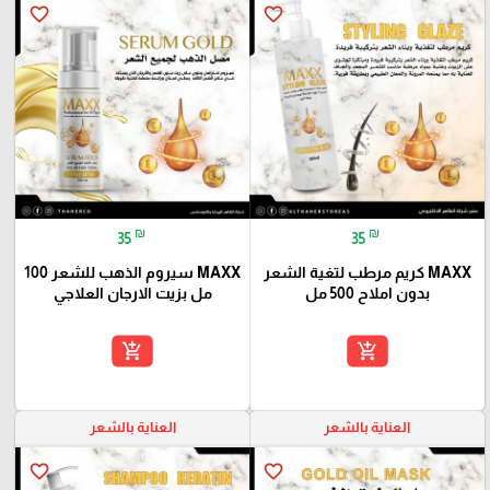
favorite_border
favorite_border
₪
₪
35
35
MAXX كريم مرطب لتغية الشعر
MAXX سيروم الذهب للشعر 100
بدون املاح 500 مل
مل بزيت الارجان العلاجي
add_shopping_cart
add_shopping_cart
العناية بالشعر
العناية بالشعر
favorite_border
favorite_border