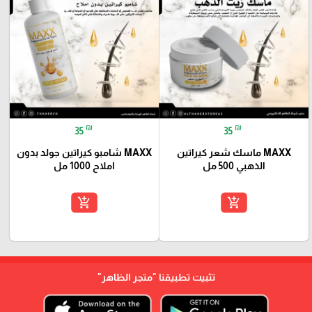
₪
₪
35
35
MAXX ماسك شعر كيراتين
MAXX شامبو كيراتين جولد بدون
الذهبي 500 مل
املاح 1000 مل
add_shopping_cart
add_shopping_cart
تثبيت تطبيقنا
"متجر الظاهر"