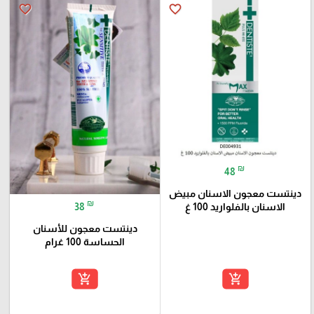
favorite_border
favorite_border
₪
48
دينتست معجون الاسنان مبيض
₪
الاسنان بالفلواريد 100 غ
38
دينتست معجون للأسنان
الحساسة 100 غرام
add_shopping_cart
add_shopping_cart