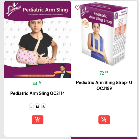
favorite_border
favorite_border
₪
72
₪
Pediatric Arm Sling Strap- U
44
OC2189
Pediatric Arm Sling OC2114
L
M
S
add_shopping_cart
add_shopping_cart