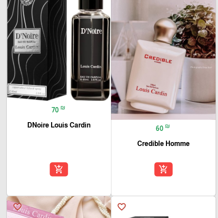
₪
70
DNoire Louis Cardin
₪
60
Credible Homme
add_shopping_cart
add_shopping_cart
favorite_border
favorite_border