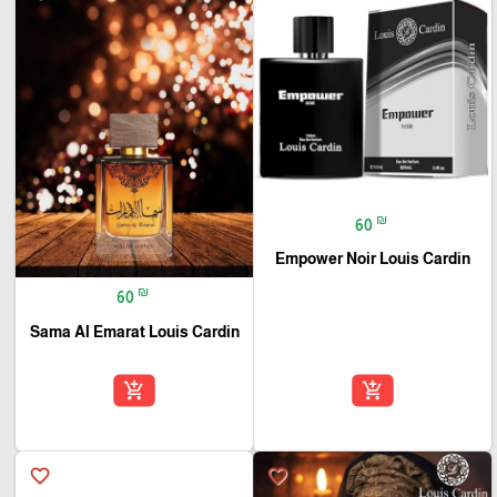
₪
60
Empower Noir Louis Cardin
₪
60
Sama Al Emarat Louis Cardin
add_shopping_cart
add_shopping_cart
favorite_border
favorite_border