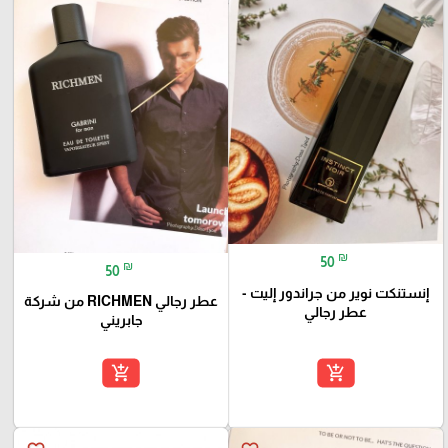
₪
50
₪
50
إنستنكت نوير من جراندور إليت -
عطر رجالي RICHMEN من شركة
عطر رجالي
جابريني
add_shopping_cart
add_shopping_cart