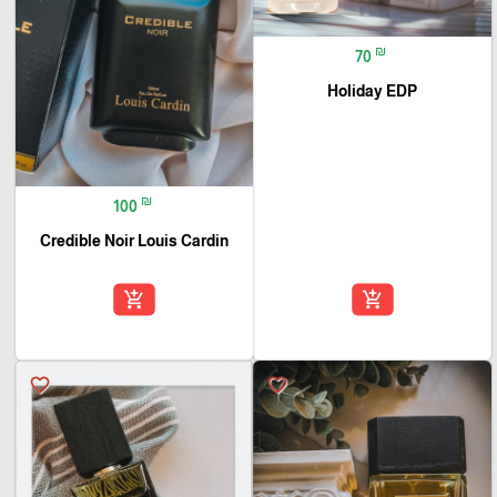
₪
70
Holiday EDP
₪
100
Credible Noir Louis Cardin
add_shopping_cart
add_shopping_cart
favorite_border
favorite_border