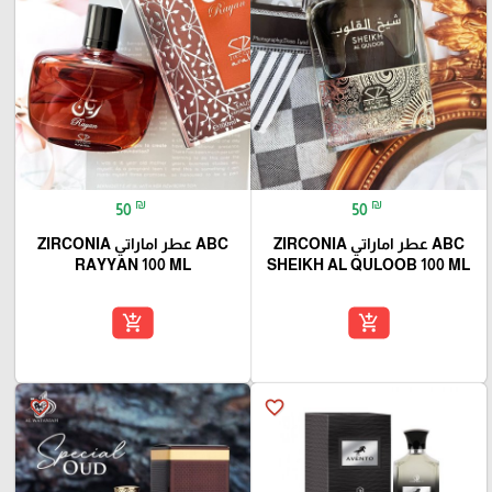
₪
₪
50
50
ABC عطر اماراتي ZIRCONIA
ABC عطر اماراتي ZIRCONIA
RAYYAN 100 ML
SHEIKH AL QULOOB 100 ML
add_shopping_cart
add_shopping_cart
favorite_border
favorite_border