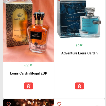
₪
60
Adventure Louis Cardin
₪
100
Louis Cardin Mogul EDP
add_shopping_cart
add_shopping_cart
favorite_border
favorite_border