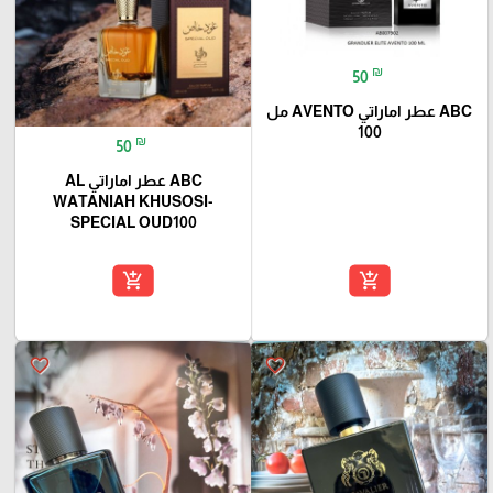
₪
50
ABC عطر اماراتي AVENTO مل
100
₪
50
ABC عطر اماراتي AL
WATANIAH KHUSOSI-
SPECIAL OUD100
add_shopping_cart
add_shopping_cart
favorite_border
favorite_border