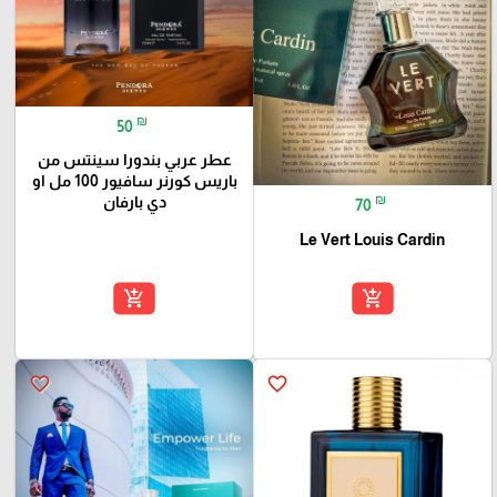
₪
50
عطر عربي بندورا سينتس من
باريس كورنر سافيور 100 مل او
₪
دي بارفان
70
Le Vert Louis Cardin
add_shopping_cart
add_shopping_cart
favorite_border
favorite_border