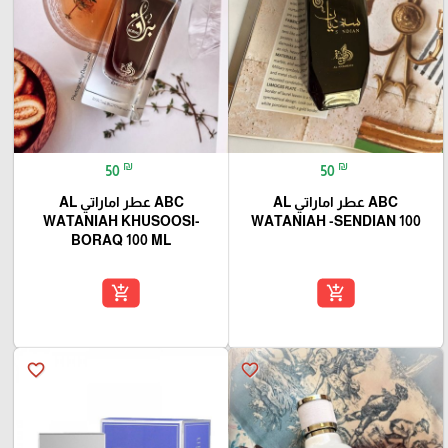
₪
₪
50
50
ABC عطر اماراتي AL
ABC عطر اماراتي AL
WATANIAH KHUSOOSI-
WATANIAH -SENDIAN 100
BORAQ 100 ML
add_shopping_cart
add_shopping_cart
favorite_border
favorite_border