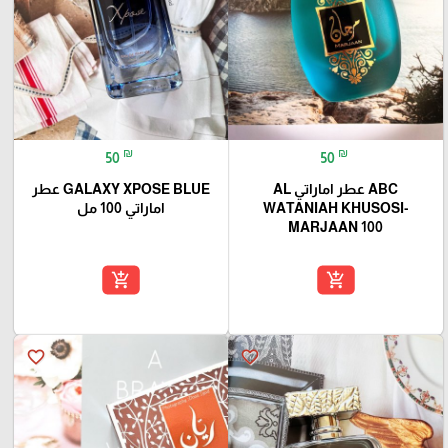
₪
₪
50
50
ABC عطر اماراتي AL
GALAXY XPOSE BLUE عطر
WATANIAH KHUSOSI-
اماراتي 100 مل
MARJAAN 100
add_shopping_cart
add_shopping_cart
favorite_border
favorite_border