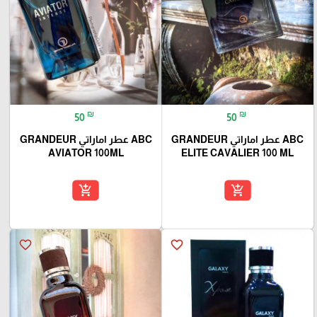
₪
₪
50
50
ABC عطر اماراتي GRANDEUR
ABC عطر اماراتي GRANDEUR
AVIATOR 100ML
ELITE CAVALIER 100 ML
add_shopping_cart
add_shopping_cart
favorite_border
favorite_border