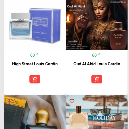
₪
₪
60
60
High Street Louis Cardin
Oud Al Abid Louis Cardin
add_shopping_cart
add_shopping_cart
favorite_border
favorite_border