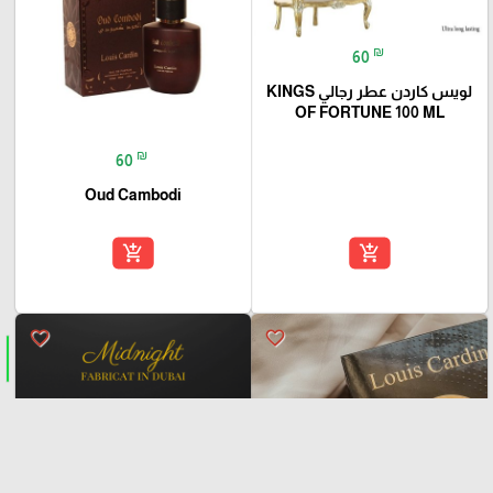
₪
60
لويس كاردن عطر رجالي KINGS
OF FORTUNE 100 ML
₪
60
Oud Cambodi
add_shopping_cart
add_shopping_cart
favorite_border
favorite_border