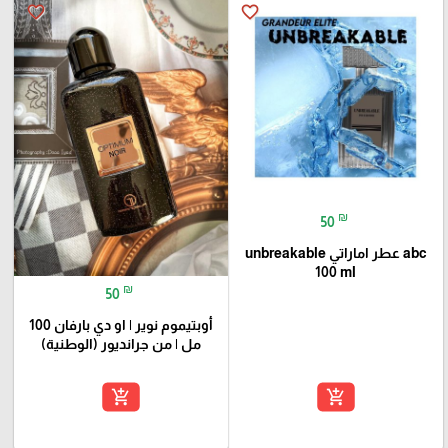
favorite_border
favorite_border
₪
50
abc عطر اماراتي unbreakable
100 ml
₪
50
أوبتيموم نوير | او دي بارفان 100
مل | من جرانديور (الوطنية)
add_shopping_cart
add_shopping_cart