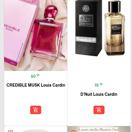
₪
60
₪
CREDIBLE MUSK Louis Cardin
70
D'Nuit Louis Cardin
add_shopping_cart
add_shopping_cart