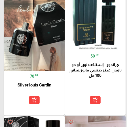
₪
50
جراندور - إنستنكت نوير أو دو
بارفان عطر طبيعي فابوريساتور
₪
100 مل
70
Silver louis Cardin
add_shopping_cart
add_shopping_cart
favorite_border
favorite_border