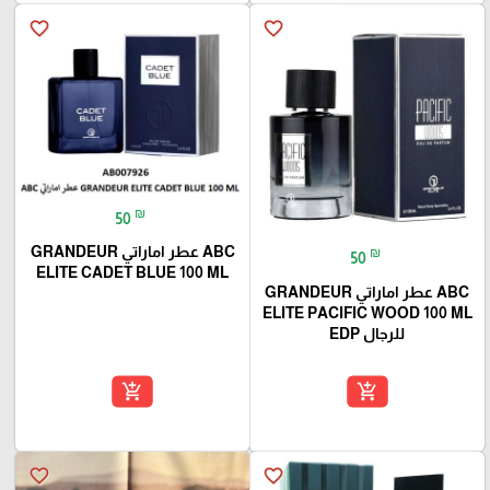
favorite_border
favorite_border
₪
50
ABC عطر اماراتي GRANDEUR
₪
50
ELITE CADET BLUE 100 ML
ABC عطر اماراتي GRANDEUR
ELITE PACIFIC WOOD 100 ML
للرجال EDP
add_shopping_cart
add_shopping_cart
favorite_border
favorite_border