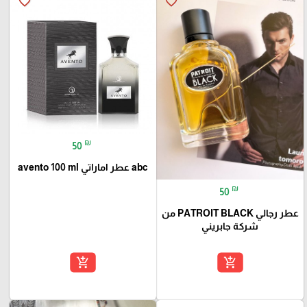
favorite_border
favorite_border
₪
50
abc عطر اماراتي avento 100 ml
₪
50
عطر رجالي PATROIT BLACK من
شركة جابريني
add_shopping_cart
add_shopping_cart