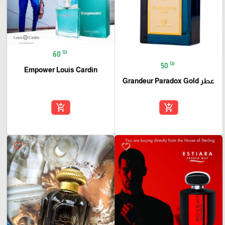
₪
60
₪
50
Empower Louis Cardin
عطر Grandeur Paradox Gold
add_shopping_cart
add_shopping_cart
favorite_border
favorite_border