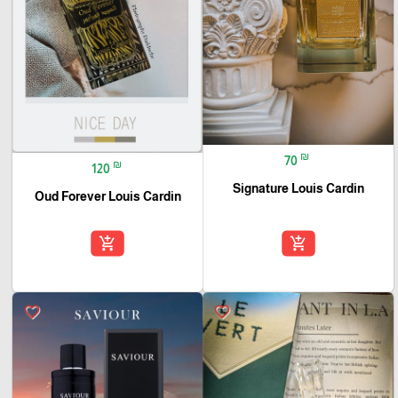
₪
70
₪
120
Signature Louis Cardin
Oud Forever Louis Cardin
add_shopping_cart
add_shopping_cart
favorite_border
favorite_border