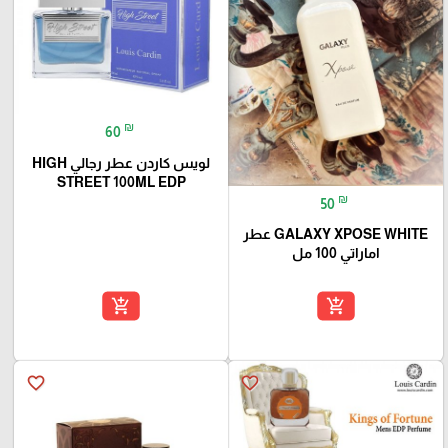
₪
60
لويس كاردن عطر رجالي HIGH
STREET 100ML EDP
₪
50
GALAXY XPOSE WHITE عطر
اماراتي 100 مل
add_shopping_cart
add_shopping_cart
favorite_border
favorite_border