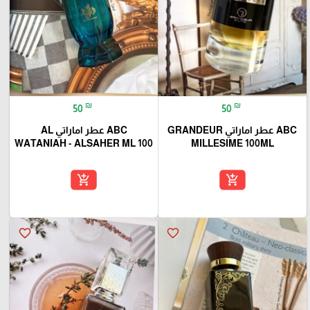
₪
₪
50
50
ABC عطر اماراتي GRANDEUR
ABC عطر اماراتي AL
WATANIAH - ALSAHER ML 100
MILLESIME 100ML
add_shopping_cart
add_shopping_cart
favorite_border
favorite_border