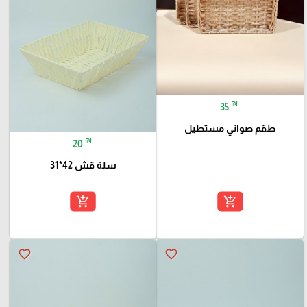
₪
35
طقم صواني مستطيل
₪
20
سلة قش 42*31
add_shopping_cart
add_shopping_cart
favorite_border
favorite_border