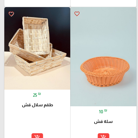
favorite_border
favorite_border
₪
25
طقم سلال قش
₪
10
سلة قش
add_shopping_cart
add_shopping_cart