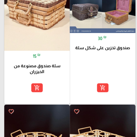
₪
30
صندوق تخزين على شكل سلة
₪
15
سلة صندوق مصنوعة من
الخيزران
add_shopping_cart
add_shopping_cart
favorite_border
favorite_border