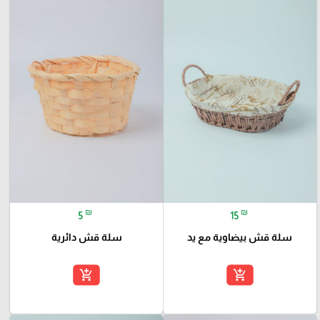
₪
₪
5
15
سلة قش بيضاوية مع يد
سلة قش دائرية
add_shopping_cart
add_shopping_cart