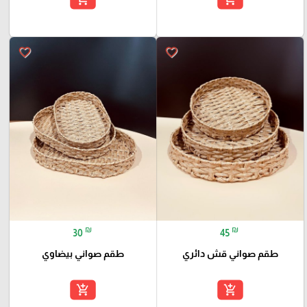
favorite_border
favorite_border
₪
₪
30
45
طقم صواني قش دائري
طقم صواني بيضاوي
add_shopping_cart
add_shopping_cart