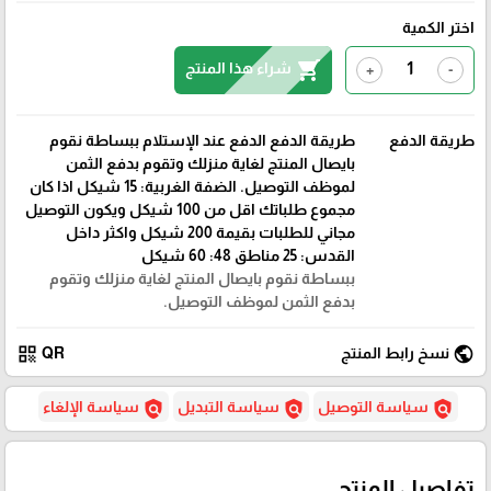
اختر الكمية
shopping_cart
شراء هذا المنتج
+
-
طريقة الدفع
طريقة الدفع الدفع عند الإستلام ببساطة نقوم
بايصال المنتج لغاية منزلك وتقوم بدفع الثمن
لموظف التوصيل. الضفة الغربية: 15 شيكل اذا كان
مجموع طلباتك اقل من 100 شيكل ويكون التوصيل
مجاني للطلبات بقيمة 200 شيكل واكثر داخل
القدس: 25 مناطق 48: 60 شيكل
ببساطة نقوم بايصال المنتج لغاية منزلك وتقوم
بدفع الثمن لموظف التوصيل.
qr_code
public
نسخ رابط المنتج
QR
policy
policy
policy
سياسة التوصيل
سياسة التبديل
سياسة الإلغاء
تفاصيل المنتج