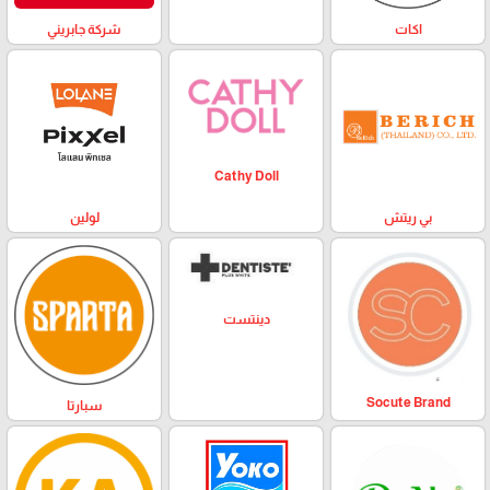
اكات
شركة جابريني
Cathy Doll
بي ريتش
لولين
دينتست
Socute Brand
سبارتا