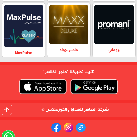
بروماني
ماكس جولد
MaxPulse
تثبيت تطبيقنا
"متجر الظاهر"
arrow_upward
شركة الظاهر للهدايا والكوزمتكس ©