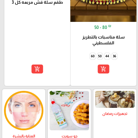
طقم سلة قش مربعه كل 3
₪
50 - 80
سلة مناسبات بالتطريز
الفلسطيني
60
50
44
36
add_shopping_cart
add_shopping_cart
تجهيزات رمضان
العناية بالبشرة
جو سويت