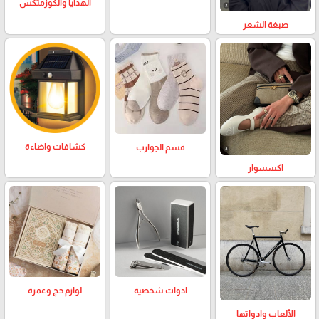
الهدايا والكوزمتكس
صبغة الشعر
كشافات واضاءة
قسم الجوارب
اكسسوار
لوازم حج وعمرة
ادوات شخصية
الألعاب وادواتها