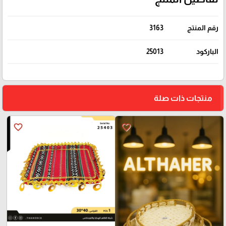
رقم المنتج
3163
الباركود
25013
منتجات ذات صلة
favorite_border
favorite_border