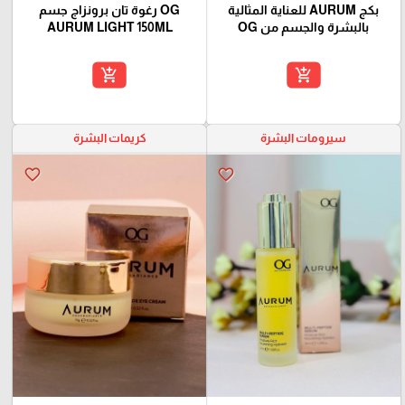
بكج AURUM للعناية المثالية
OG رغوة تان برونزاج جسم
بالبشرة والجسم من OG
AURUM LIGHT 150ML
add_shopping_cart
add_shopping_cart
سيرومات البشرة
كريمات البشرة
favorite_border
favorite_border