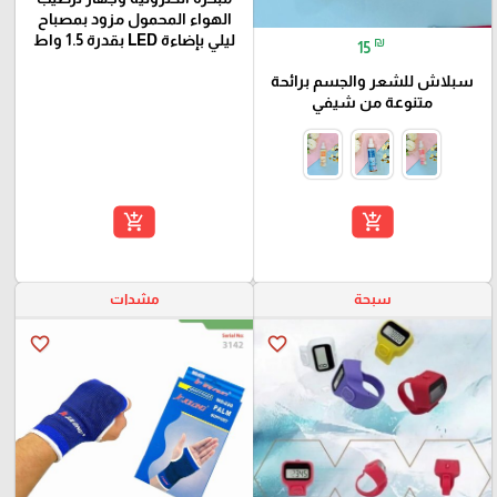
الهواء المحمول مزود بمصباح
ليلي بإضاءة LED بقدرة 1.5 واط
₪
15
سبلاش للشعر والجسم برائحة
متنوعة من شيفي
add_shopping_cart
add_shopping_cart
سبحة
مشدات
favorite_border
favorite_border