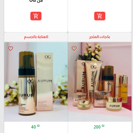
من OG
add_shopping_cart
add_shopping_cart
بكجات المتجر
العناية بالجسم
favorite_border
favorite_border
₪
₪
40
200