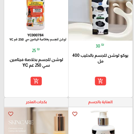
₪
30
₪
25
يوكو لوشن للجسم بالحليب 400
لوشن للجسم بخلاصة فيتامين
مل
سي 250 غم YC
add_shopping_cart
add_shopping_cart
العناية بالجسم
بكجات المتجر
favorite_border
favorite_border