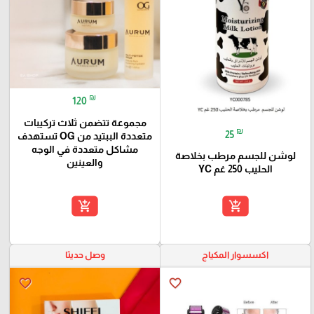
₪
120
مجموعة تتضمن ثلاث تركيبات
₪
25
متعددة الببتيد من OG تستهدف
مشاكل متعددة في الوجه
لوشن للجسم مرطب بخلاصة
والعينين
الحليب 250 غم YC
add_shopping_cart
add_shopping_cart
اكسسوار المكياج
وصل حديثا
favorite_border
favorite_border