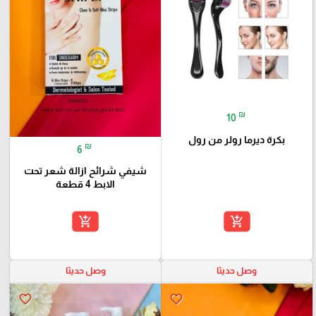
₪
10
بكرة ديرما رولر من رول
₪
6
شيفي شرائح ازالة شعر تحت
الابط 4 قطعة
add_shopping_cart
add_shopping_cart
وصل حديثا
وصل حديثا
favorite_border
favorite_border