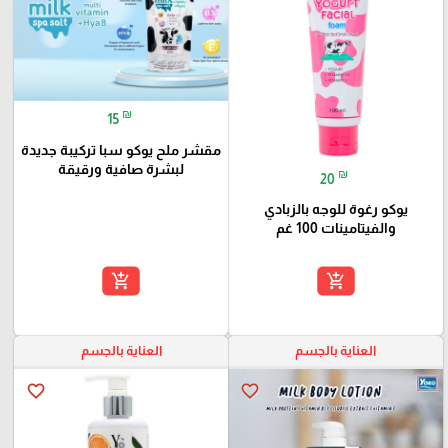
₪
15
مقشر ملح يوكو سبا تركيبة جديدة
لبشرة صافية ورقيقة
₪
20
يوكو رغوة للوجه بالزبادي
والفيتامينات 100 غم
add_shopping_cart
add_shopping_cart
العناية بالجسم
العناية بالجسم
favorite_border
favorite_border