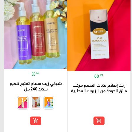
₪
35
₪
60
شيفي زيت مساج تفتيح تنعيم
زيت إصلاح ندبات الجسم مركب
تجديد 240 مل
فائق الجودة من الزيوت العطرية
add_shopping_cart
add_shopping_cart