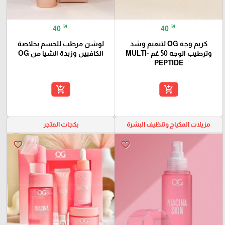
₪
₪
40
40
كريم وجه OG لتنعيم وشد
لوشن مرطب للجسم بخلاصة
وترطيب الوجه 50 غم MULTI-
الكافيين وزبدة الشيا من OG
PEPTIDE
add_shopping_cart
add_shopping_cart
مزيلات المكياج وتنظيف البشرة
بكجات المتجر
favorite_border
favorite_border