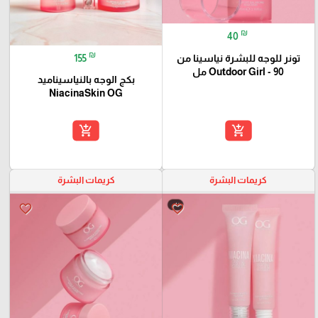
₪
40
₪
155
تونر للوجه للبشرة نياسينا من
Outdoor Girl - 90 مل
بكج الوجه بالنياسيناميد
NiacinaSkin OG
add_shopping_cart
add_shopping_cart
كريمات البشرة
كريمات البشرة
favorite_border
favorite_border