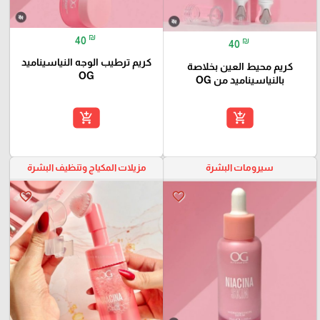
₪
40
₪
40
كريم ترطيب الوجه النياسيناميد
كريم محيط العين بخلاصة
OG
بالنياسيناميد من OG
add_shopping_cart
add_shopping_cart
سيرومات البشرة
مزيلات المكياج وتنظيف البشرة
favorite_border
favorite_border