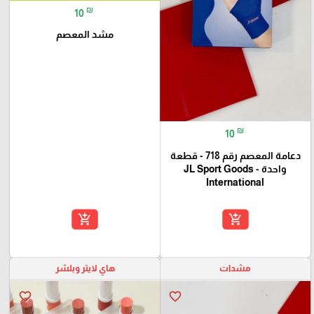
₪
10
مشد المعصم
₪
10
دعامة المعصم رقم 718 - قطعة
واحدة - JL Sport Goods
International
add_shopping_cart
add_shopping_cart
مشدات
هاي لايتر وبلشر
favorite_border
favorite_border