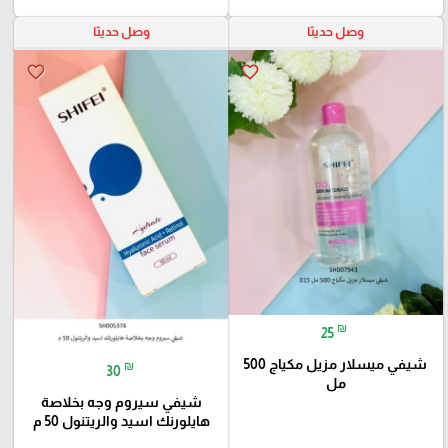
وصل حديثا
وصل حديثا
favorite_border
favorite_border
₪
25
شيفي ميسلار مزيل مكياج 500
₪
30
مل
شيفي سيروم وجه بخلاصة
هايلورنك اسيد والريتنول 50 م