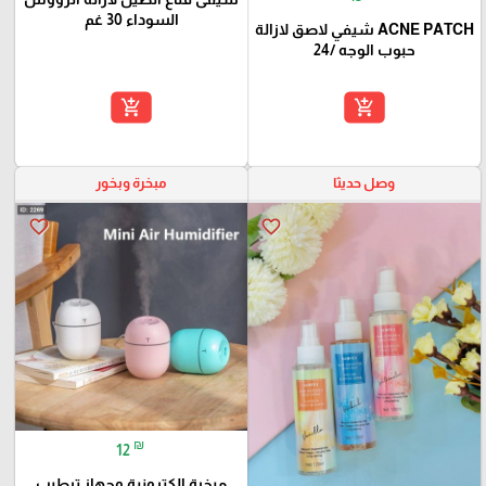
السوداء 30 غم
ACNE PATCH شيفي لاصق لازالة
حبوب الوجه /24
add_shopping_cart
add_shopping_cart
وصل حديثا
مبخرة وبخور
favorite_border
favorite_border
₪
12
مبخرة الكترونية وجهاز ترطيب