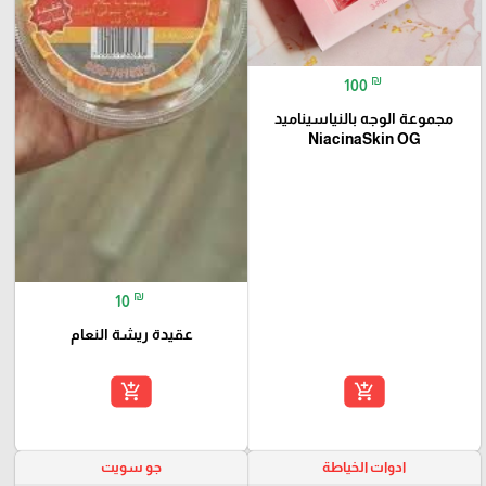
₪
100
مجموعة الوجه بالنياسيناميد
NiacinaSkin OG
₪
10
عقيدة ريشة النعام
add_shopping_cart
add_shopping_cart
ادوات الخياطة
جو سويت