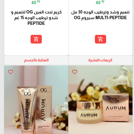
₪
₪
40
40
تنعيم وشد وترطيب الوجه 30 مل
كريم تحت العين OG لتنعيم و
MULTI-PEPTIDE سيروم OG
شدو ترطيب الوجه 15 غم
PEPTIDE
add_shopping_cart
add_shopping_cart
كريمات البشرة
العناية بالجسم
favorite_border
favorite_border