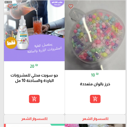
favorite_border
favorite_border
₪
20
₪
10
جو سويت محلي للمشروبات
الباردة والساخنة 10 مل
خرز بالوان متعددة
add_shopping_cart
add_shopping_cart
اكسسوار الشعر
اكسسوار الشعر