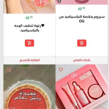
₪
40
سيروم بخلاصة النياسيناميد من
₪
40
OG
💗رغوة تنظيف الوجه
بالنياسيناميد:
add_shopping_cart
add_shopping_cart
بكجات المتجر
العناية بالجسم
favorite_border
favorite_border