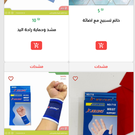
₪
5
₪
خاتم تسبيح مع اضائة
10
مشد وحماية راحة اليد
add_shopping_cart
add_shopping_cart
مشدات
مشدات
favorite_border
favorite_border