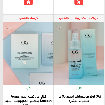
add_shopping_cart
add_shopping_cart
مزيلات المكياج وتنظيف البشرة
كريمات البشرة
favorite_border
favorite_border
₪
₪
25
30
OG تونر هايلرونيك اسيد 90 مل
قناع جل تحت العين Aqua
تنظيف البشرة
Smooth بخلاصو الهارونيلك اسيد