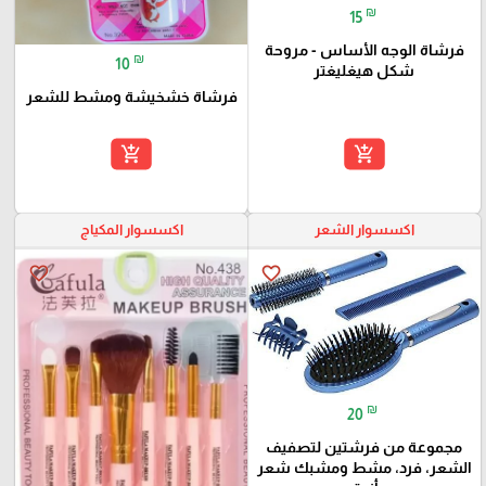
₪
15
فرشاة الوجه الأساس - مروحة
₪
10
شكل هيغليغتر
فرشاة خشخيشة ومشط للشعر
add_shopping_cart
add_shopping_cart
اكسسوار الشعر
اكسسوار المكياج
favorite_border
favorite_border
₪
20
مجموعة من فرشتين لتصفيف
الشعر، فرد، مشط ومشبك شعر