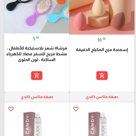
₪
5
₪
10
فرشاة شعر بلاستيكية للأطفال ،
إسفنجة مزج المكياج الدقيقة
مشط مريح للسفر مضاد للكهرباء
الساكنة ، لون الحلوى
add_shopping_cart
add_shopping_cart
صبغة ماكس كاندي
صبغة ماكس كاندي
favorite_border
favorite_border