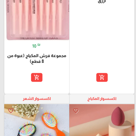
أزرق
₪
10
مجموعة فرش المكياج (عبوة من
8 قطع)
add_shopping_cart
add_shopping_cart
اكسسوار المكياج
اكسسوار الشعر
favorite_border
favorite_border