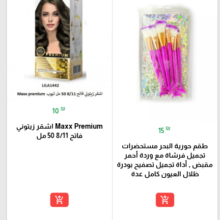
₪
10
Maxx Premium اشقر زيتوني
₪
15
فاتح 8/11 50 مل
طقم حورية البحر مستحضرات
تجميل فرشاة مع وردة أحمر
مقبض , أداة تجميل تصفيح بودرة
ظلال العيون كامل عدة
add_shopping_cart
add_shopping_cart