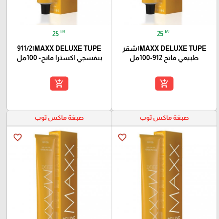
₪
₪
25
25
MAXX DELUXE TUPEاشقر
MAXX DELUXE TUPEا911/2
طبيعي فاتح 912-100مل
بنفسجي اكسترا فاتح- 100مل
add_shopping_cart
add_shopping_cart
صبغة ماكس توب
صبغة ماكس توب
favorite_border
favorite_border