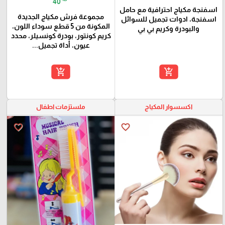
40
اسفنجة مكياج احترافية مع حامل
مجموعة فرش مكياج الجديدة
اسفنجة، ادوات تجميل للسوائل
المكونة من 5 قطع سوداء اللون،
والبودرة وكريم بي بي
كريم كونتور، بودرة كونسيلر، محدد
عيون، أداة تجميل...
add_shopping_cart
add_shopping_cart
اكسسوار المكياج
ملستزمات اطفال
favorite_border
favorite_border