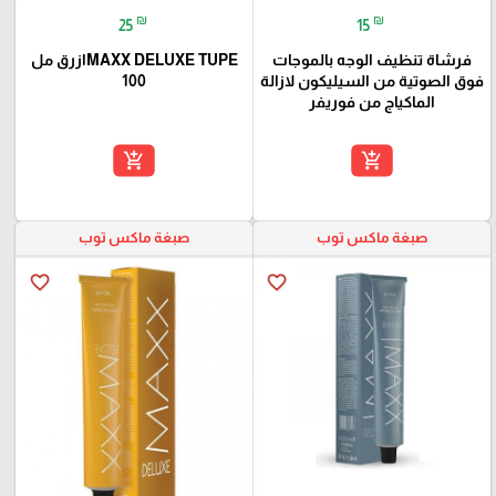
₪
₪
25
15
فرشاة تنظيف الوجه بالموجات
MAXX DELUXE TUPEازرق مل
فوق الصوتية من السيليكون لازالة
100
الماكياج من فوريفر
add_shopping_cart
add_shopping_cart
صبغة ماكس توب
صبغة ماكس توب
favorite_border
favorite_border