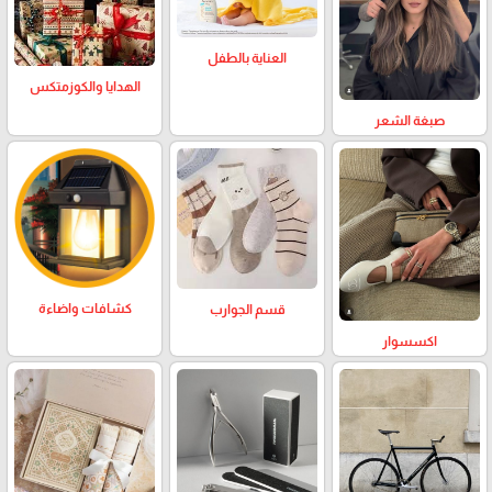
العناية بالطفل
الهدايا والكوزمتكس
صبغة الشعر
كشافات واضاءة
قسم الجوارب
اكسسوار