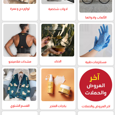
لوازم حج وعمرة
ادوات شخصية
الألعاب وادواتها
الحناء
مشدات فلامينجو
مسلتزمات طبية
القسم الشتوي
بكجات المتجر
اخر العروض والحملات