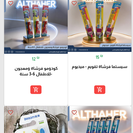
favorite_border
favorite_border
₪
15
₪
12
سيستما فرشاة تقويم - ميديوم
كودومو فرشاة ومعجون
-للاطفال 6-3 سنة
add_shopping_cart
add_shopping_cart
favorite_border
favorite_border