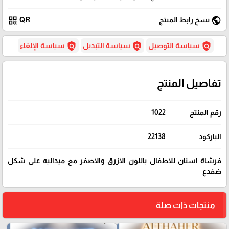
qr_code
public
نسخ رابط المنتج
QR
policy
policy
policy
سياسة التوصيل
سياسة التبديل
سياسة الإلغاء
تفاصيل المنتج
رقم المنتج
1022
الباركود
22138
فرشاة اسنان للاطفال باللون الازرق والاصفر مع ميداليه على شكل
ضفدع
منتجات ذات صلة