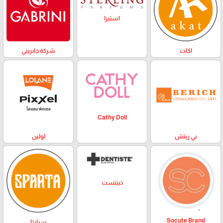
استيرا
اكات
شركة جابريني
Cathy Doll
بي ريتش
لولين
دينتست
Socute Brand
سبارتا