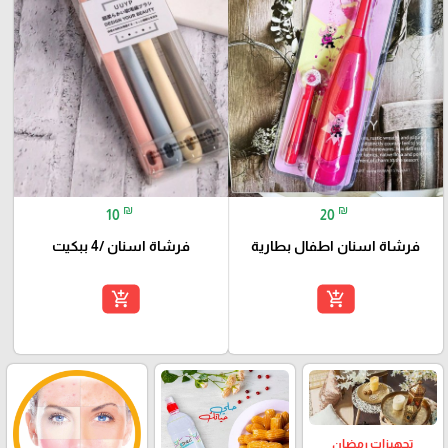
₪
₪
10
20
فرشاة اسنان اطفال بطارية
فرشاة اسنان /4 ببكيت
add_shopping_cart
add_shopping_cart
تجهيزات رمضان