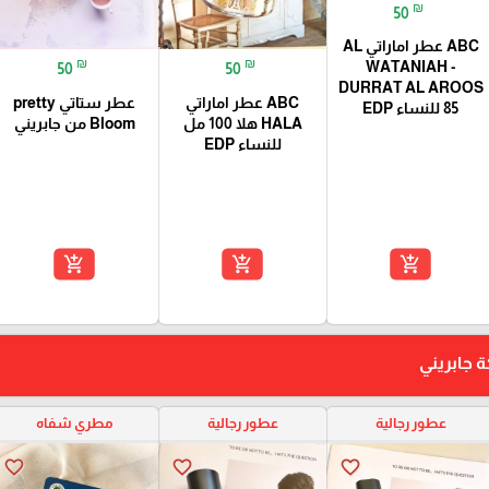
₪
50
ABC عطر اماراتي AL
₪
₪
WATANIAH -
50
50
DURRAT AL AROOS
ABC عطر اماراتي
عطر ستاتي pretty
85 للنساء EDP
HALA هلا 100 مل
Bloom من جابريني
للنساء EDP
add_shopping_cart
add_shopping_cart
add_shopping_cart
ة جابريني
عطور رجالية
عطور رجالية
مطري شفاه
favorite_border
favorite_border
favorite_border