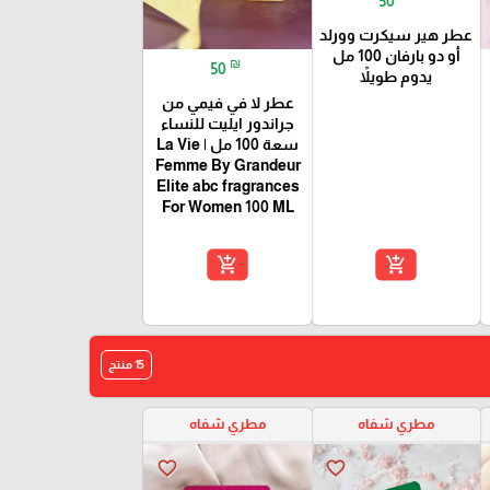
50
عطر هير سيكرت وورلد
أو دو بارفان 100 مل
₪
50
يدوم طويلاً
عطر لا في فيمي من
جراندور ايليت للنساء
سعة 100 مل | La Vie
Femme By Grandeur
Elite abc fragrances
For Women 100 ML
add_shopping_cart
add_shopping_cart
15 منتج
مطري شفاه
مطري شفاه
favorite_border
favorite_border