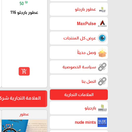
₪
50
عطور بارجلو
عطور بارجلو 116
MaxPulse
عرض كل المنتجات
وصل حديثاً
سياسة الخصوصية
add_shopping_cart
اتصل بنا
العلامات التجارية
العلامة التجارية شرك
بارجيلو
عطور
nude mints
favorite_border