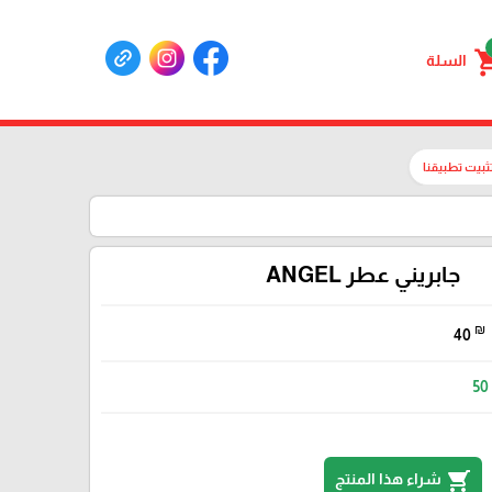
shoppin
السلة
ثبيت تطبيقنا
جابريني عطر ANGEL
₪
40
50
shopping_cart
شراء هذا المنتج