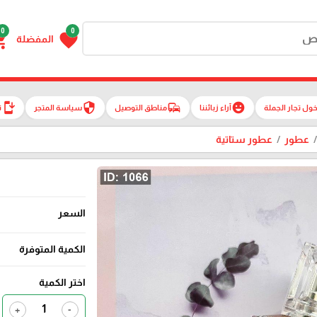
0
0
g_cart
favorite
المفضلة
install_mobile
security
commute
emoji_emotions
ول تجار الجملة
آراء زبائننا
مناطق التوصيل
سياسة المتجر
ت
عطور
عطور ستاتية
السعر
الكمية المتوفرة
اختر الكمية
+
-