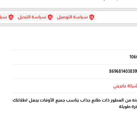
policy
policy
policy
سياسة التوصيل
سياسة التبديل
سياس
106
869681403839
ركة جابريني
ونه من العطور ذات طابع جذاب يناسب جميع الأوقات يجعل اطلالتك
ترة طويلة