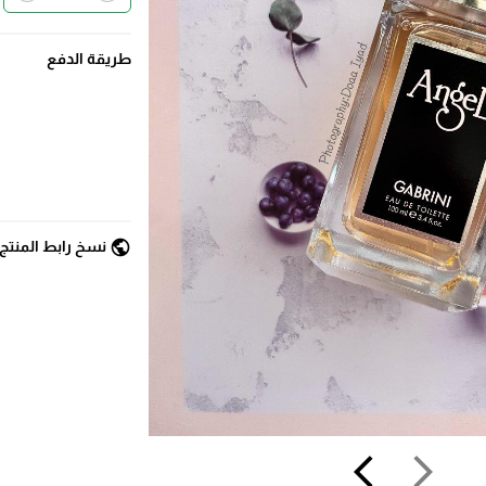
طريقة الدفع
public
نسخ رابط المنتج
arrow_back_ios
arrow_forward_ios