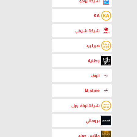
شركة يوكو
KA
شركة شيفي
هيرا بيد
وطنية
الوف
Mistine
شركة لوك ويل
بروماني
ماكس جولد