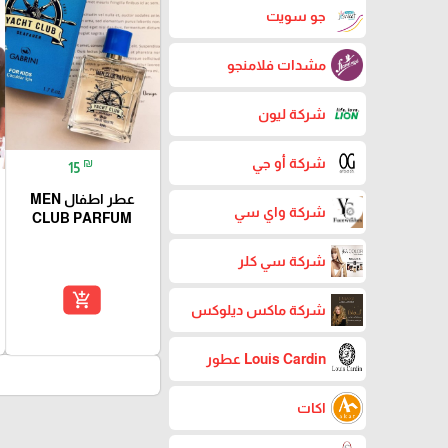
جو سويت
مشدات فلامنجو
شركة ليون
شركة أو جي
₪
15
عطر اطفال MEN
شركة واي سي
CLUB PARFUM
شركة سي كلر
add_shopping_cart
شركة ماكس ديلوكس
Louis Cardin عطور
اكات