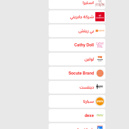
استيرا
شركة جابريني
بي ريتش
Cathy Doll
لولين
Socute Brand
دينتست
سبارتا
dexe