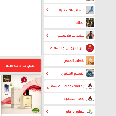
chevron_left
مسلتزمات طبية
الحناء
chevron_left
مشدات فلامينجو
اخر العروض والحملات
بكجات المتجر
منتجات ذات صلة
chevron_left
القسم الشتوي
favorite_border
مداليات وعلاقات مفاتيح
تحف اسلامية
chevron_left
عطور بارجلو