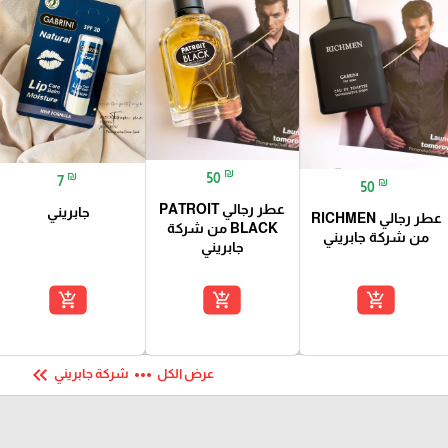
₪
₪
50
7
₪
50
عطر رجالي PATROIT
جابريني
عطر رجالي RICHMEN
BLACK من شركة
من شركة جابريني
جابريني
add_shopping_cart
add_shopping_cart
add_shopping_cart
keyboard_double_arrow_left
more_horiz
عرض الكل
شركة جابريني