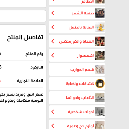
الاظافر
chevron_left
صبغة الشعر
chevron_left
العناية بالطفل
تفاصيل المنتج
chevron_left
الهدايا والكوزمتكس
chevron_left
رقم المنتج
6
اكسسوار
الباركود
5
قسم الجوارب
العلامة التجارية
ش
كشافات واضاءة
عطر انيق وفريد يتميز بك
الألعاب وادواتها
اليومية متكاملة ويدوم لف
chevron_left
ادوات شخصية
chevron_left
لوازم حج وعمرة