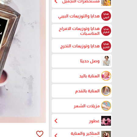
chevron_left
مستحضرات التجميل
هدايا والتوزيعات البيبي
هدايا وتوزيعات الافراح
المناسبات
هدايا وتوزيعات التخرج
وصل حديثا
العناية باليد
العناية بالقدم
مزيلات الشعر
chevron_left
عطور
favorite_border
المناكير والعناية
chevron_left