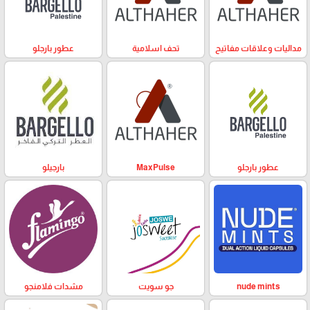
مداليات وعلاقات مفاتيح
تحف اسلامية
عطور بارجلو
عطور بارجلو
MaxPulse
بارجيلو
nude mints
جو سويت
مشدات فلامنجو