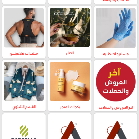
الألعاب وادواتها
الحناء
مشدات فلامينجو
مسلتزمات طبية
القسم الشتوي
بكجات المتجر
اخر العروض والحملات