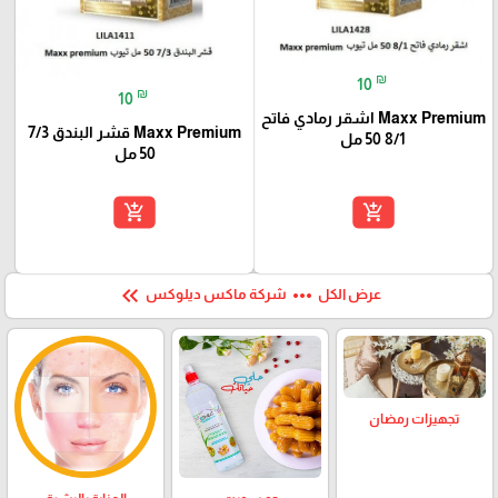
₪
10
₪
10
Maxx Premium اشقر رمادي فاتح
Maxx Premium قشر البندق 7/3
8/1 50 مل
50 مل
add_shopping_cart
add_shopping_cart
keyboard_double_arrow_left
more_horiz
عرض الكل
شركة ماكس ديلوكس
تجهيزات رمضان