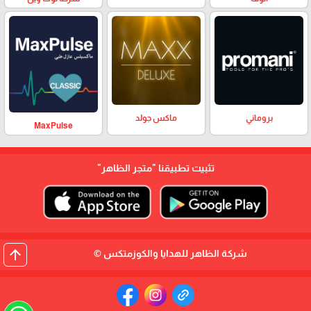
بروماني
ماكس جولد
MaxPulse
تثبيت تطبيقنا
"متجر الظاهر"
arrow_upward
شركة الظاهر للهدايا والكوزمتكس ©