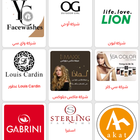
شركة أو جي
شركة ليون
شركة واي سي
Louis Cardin عطور
شركة سي كلر
شركة ماكس ديلوكس
استيرا