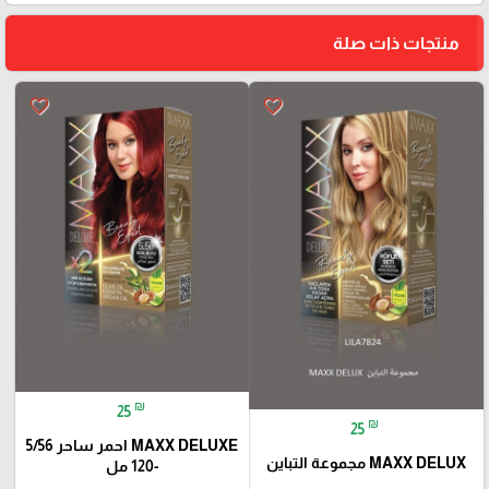
منتجات ذات صلة
favorite_border
favorite_border
₪
25
₪
25
MAXX DELUXE احمر ساحر 5/56
MAXX DELUX مجموعة التباين
-120 مل