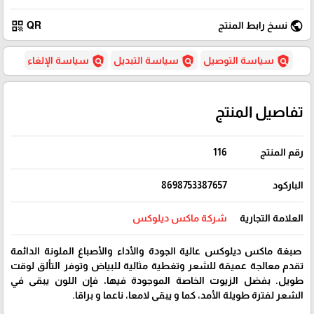
qr_code
public
نسخ رابط المنتج
QR
policy
policy
policy
سياسة التوصيل
سياسة التبديل
سياسة الإلغاء
تفاصيل المنتج
رقم المنتج
116
الباركود
8698753387657
العلامة التجارية
شركة ماكس ديلوكس
صبغة ماكس ديلوكس عالية الجودة والأداء والأصباغ الملونة الدائمة
تقدم معالجة عميقة للشعر وتغطية مثالية للبياض وتوفر التألق لوقت
طويل. بفضل الزيوت الخاصة الموجودة فيها، فإن اللون يبقى في
الشعر لفترة طويلة الأمد، كما و يبقى لامعا، ناعما و براقا.