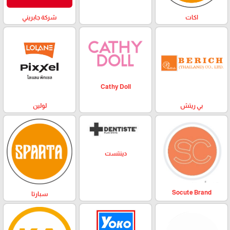
اكات
شركة جابريني
Cathy Doll
بي ريتش
لولين
دينتست
Socute Brand
سبارتا