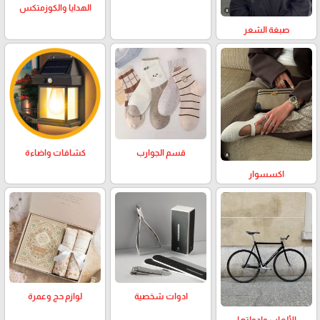
الهدايا والكوزمتكس
صبغة الشعر
كشافات واضاءة
قسم الجوارب
اكسسوار
لوازم حج وعمرة
ادوات شخصية