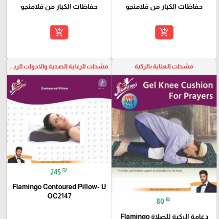
حفاظات الكبار من فلامنجو
حفاظات الكبار من فلامنجو
add_shopping_cart
add_shopping_cart
مشدات العناية بالركبة
مشدات الرعاية الصحية والادوات الرياضية
favorite_border
favorite_border
₪
245
Flamingo Contoured Pillow- U
OC2147
₪
80
دعامة الركبة للصلاة Flamingo