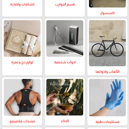
كشافات واضاءة
قسم الجوارب
اكسسوار
لوازم حج وعمرة
ادوات شخصية
الألعاب وادواتها
الحناء
مشدات فلامينجو
مسلتزمات طبية