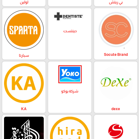
بي ريتش
لولين
دينتست
Socute Brand
سبارتا
شركة يوكو
KA
dexe