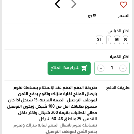
arrow_back_ios
arrow_forward_ios
favorite_border
السعر
₪
87
اختر القياس
XL
L
M
S
اختر الكمية
shopping_cart
شراء هذا المنتج
+
-
طريقة الدفع
طريقة الدفع الدفع عند الإستلام ببساطة نقوم
بايصال المنتج لغاية منزلك وتقوم بدفع الثمن
لموظف التوصيل. الضفة الغربية: 15 شيكل اذا كان
مجموع طلباتك اقل من 100 شيكل ويكون التوصيل
مجاني للطلبات بقيمة 200 شيكل واكثر داخل
القدس: 25 مناطق 48: 60 شيكل
ببساطة نقوم بايصال المنتج لغاية منزلك وتقوم
بدفع الثمن لموظف التوصيل.