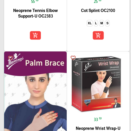
55
25
Neoprene Tennis Elbow
Cot Splint OC2100
Support-U OC2383
XL
L
M
S
add_shopping_cart
add_shopping_cart
favorite_border
favorite_border
₪
33
Neoprene Wrist Wrap-U