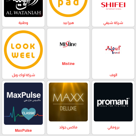
وطنية
هيرا بيد
شركة شيفي
Mistine
الوف
شركة لوك ويل
بروماني
ماكس جولد
MaxPulse