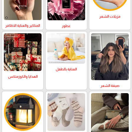
مزيلات الشعر
المناكير والعناية الاظافر
عطور
العناية بالطفل
الهدايا والكوزمتكس
صبغة الشعر