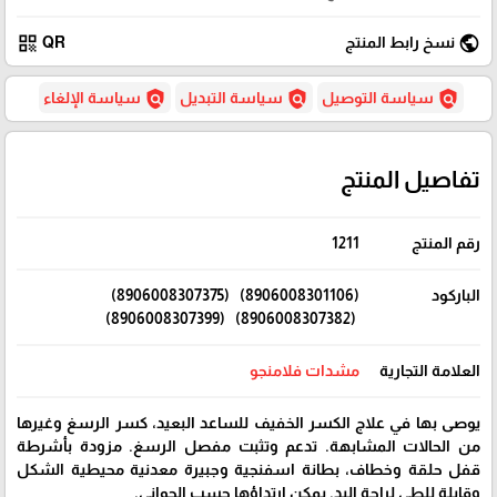
qr_code
public
نسخ رابط المنتج
QR
policy
policy
policy
سياسة التوصيل
سياسة التبديل
سياسة الإلغاء
تفاصيل المنتج
رقم المنتج
1211
الباركود
(8906008301106) (8906008307375)
(8906008307382) (8906008307399)
العلامة التجارية
مشدات فلامنجو
يوصى بها في علاج الكسر الخفيف للساعد البعيد، كسر الرسغ وغيرها
من الحالات المشابهة. تدعم وتثبت مفصل الرسغ. مزودة بأشرطة
قفل حلقة وخطاف، بطانة اسفنجية وجبيرة معدنية محيطية الشكل
وقابلة للطي لراحة اليد. يمكن ارتداؤها حسب الجواني.