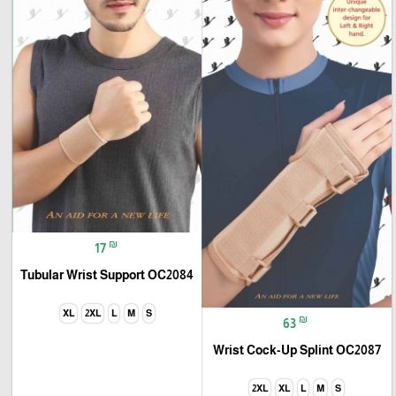
₪
17
Tubular Wrist Support OC2084
XL
2XL
L
M
S
₪
63
Wrist Cock-Up Splint OC2087
2XL
XL
L
M
S