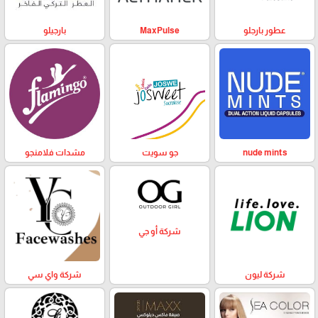
عطور بارجلو
MaxPulse
بارجيلو
nude mints
جو سويت
مشدات فلامنجو
شركة أو جي
شركة ليون
شركة واي سي