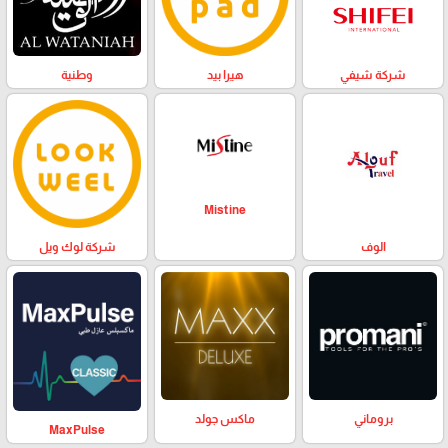
وطنية
هيرا بيد
شركة شيفي
Mistine
الوف
شركة لوك ويل
بروماني
ماكس جولد
MaxPulse