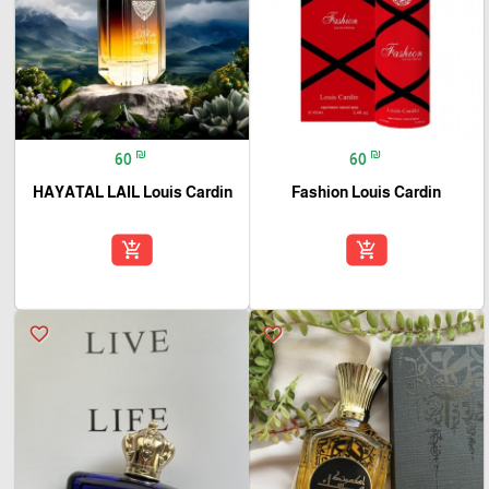
₪
₪
60
60
HAYATAL LAIL Louis Cardin
Fashion Louis Cardin
add_shopping_cart
add_shopping_cart
favorite_border
favorite_border