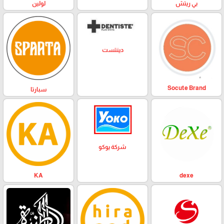
بي ريتش
لولين
دينتست
Socute Brand
سبارتا
شركة يوكو
KA
dexe