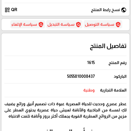
qr_code
public
نسخ رابط المنتج
QR
policy
policy
policy
سياسة التوصيل
سياسة التبديل
سياسة الإلغاء
تفاصيل المنتج
رقم المنتج
1615
الباركود
5055810008437
العلامة التجارية
وطنية
عطر عصري وحديث للحياة العصرية عبوة ذات تصميم أنيق ورائع يضيف
لكِ لمسة من الجاذبية والأناقة لعيش حياة عصرية يحتوي العطر على
مزيج من الروائح العطرية القوية يجعلك أكثر بروز وأناقة تلفت الانتباه