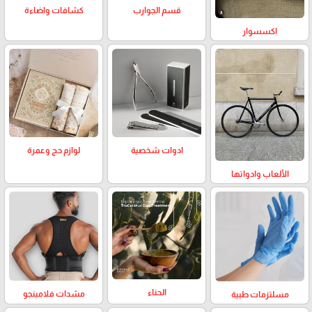
كشافات واضاءة
قسم الجوارب
اكسسوار
لوازم حج وعمرة
ادوات شخصية
الألعاب وادواتها
الحناء
مشدات فلامينجو
مسلتزمات طبية