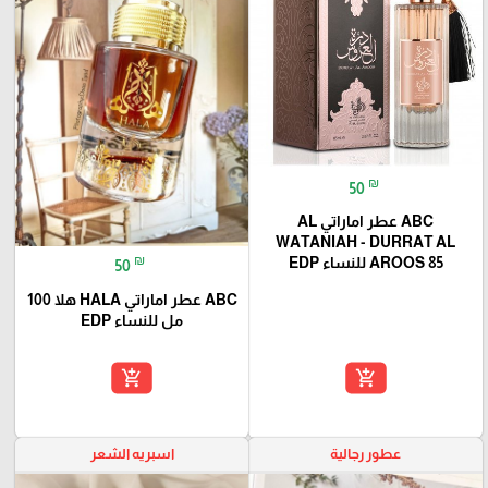
₪
50
ABC عطر اماراتي AL
WATANIAH - DURRAT AL
₪
AROOS 85 للنساء EDP
50
ABC عطر اماراتي HALA هلا 100
مل للنساء EDP
add_shopping_cart
add_shopping_cart
عطور رجالية
اسبريه الشعر