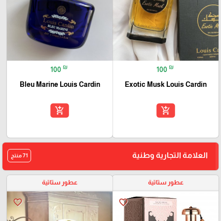
₪
₪
100
100
Bleu Marine Louis Cardin
Exotic Musk Louis Cardin
add_shopping_cart
add_shopping_cart
العلامة التجارية وطنية
71 منتج
عطور ستاتية
عطور ستاتية
favorite_border
favorite_border