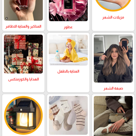
مزيلات الشعر
المناكير والعناية الاظافر
عطور
العناية بالطفل
الهدايا والكوزمتكس
صبغة الشعر