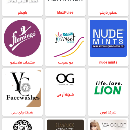
عطور بارجلو
MaxPulse
بارجيلو
nude mints
جو سويت
مشدات فلامنجو
شركة أو جي
شركة ليون
شركة واي سي