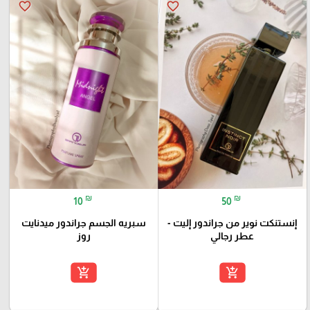
favorite_border
favorite_border
₪
₪
10
50
إنستنكت نوير من جراندور إليت -
سبريه الجسم جراندور ميدنايت
عطر رجالي
روز
add_shopping_cart
add_shopping_cart