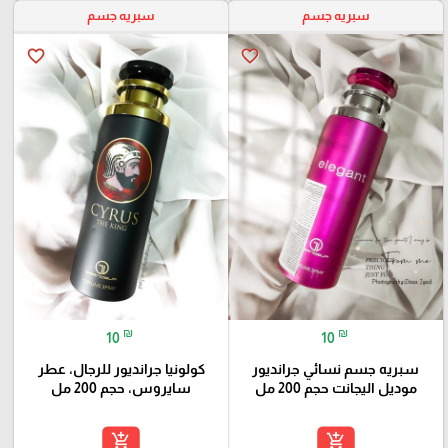
سبريه جسم
سبريه جسم
favorite_border
favorite_border
₪
₪
10
10
سبريه جسم نسائي جرانديور
كولونيا جرانديور للرجال، عطر
موديل اليجانت حجم 200 مل
سايروس، حجم 200 مل
add_shopping_cart
add_shopping_cart