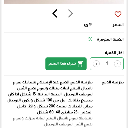
arrow_back_ios
arrow_forward_ios
favorite_border
السعر
₪
50
الكمية المتوفرة
50
اختر الكمية
shopping_cart
شراء هذا المنتج
+
-
طريقة الدفع
طريقة الدفع الدفع عند الإستلام ببساطة نقوم
بايصال المنتج لغاية منزلك وتقوم بدفع الثمن
لموظف التوصيل. الضفة الغربية: 15 شيكل اذا كان
مجموع طلباتك اقل من 100 شيكل ويكون التوصيل
مجاني للطلبات بقيمة 200 شيكل واكثر داخل
القدس: 25 مناطق 48: 60 شيكل
ببساطة نقوم بايصال المنتج لغاية منزلك وتقوم
بدفع الثمن لموظف التوصيل.