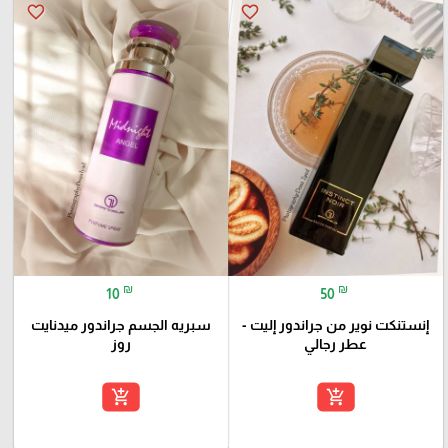
favorite_border
favorite_border
₪
₪
10
50
إنستنكت نوير من جراندور إليت -
سبريه الجسم جراندور ميدنايت
عطر رجالي
روز
add_shopping_cart
add_shopping_cart