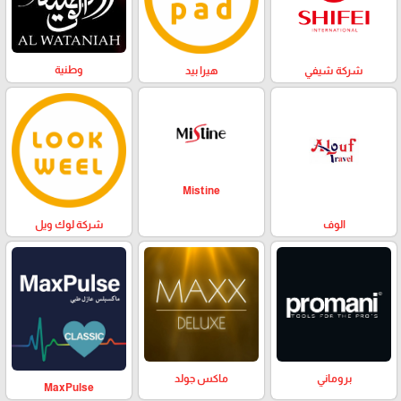
وطنية
هيرا بيد
شركة شيفي
Mistine
الوف
شركة لوك ويل
بروماني
ماكس جولد
MaxPulse