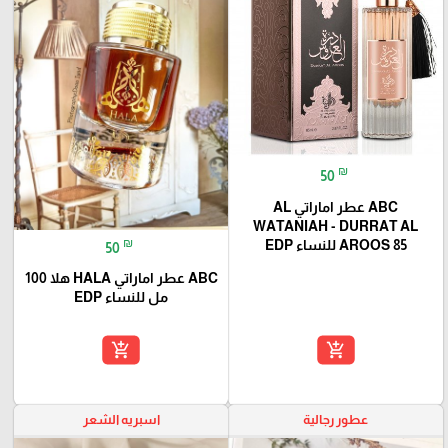
₪
50
ABC عطر اماراتي AL
WATANIAH - DURRAT AL
₪
AROOS 85 للنساء EDP
50
ABC عطر اماراتي HALA هلا 100
مل للنساء EDP
add_shopping_cart
add_shopping_cart
عطور رجالية
اسبريه الشعر