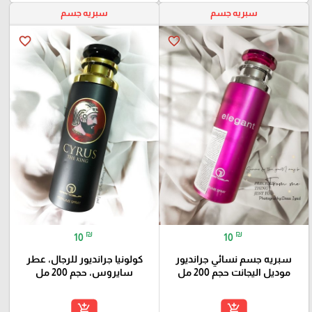
سبريه جسم
سبريه جسم
favorite_border
favorite_border
₪
₪
10
10
سبريه جسم نسائي جرانديور
كولونيا جرانديور للرجال، عطر
موديل اليجانت حجم 200 مل
سايروس، حجم 200 مل
add_shopping_cart
add_shopping_cart