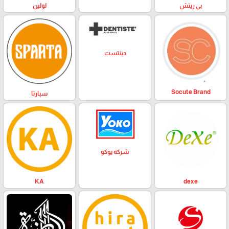
بي ريتش
لولين
دينتست
Socute Brand
سبارتا
شركة يوكو
KA
dexe