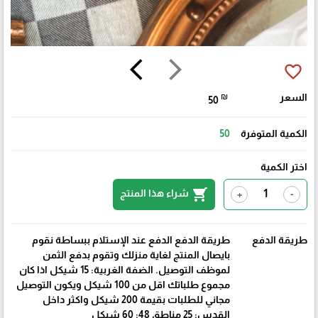
arrow_back_ios
arrow_forward_ios
favorite_border
السعر
₪
50
الكمية المتوفرة
50
اختر الكمية
shopping_cart
شراء هذا المنتج
+
-
طريقة الدفع
طريقة الدفع الدفع عند الإستلام ببساطة نقوم
بايصال المنتج لغاية منزلك وتقوم بدفع الثمن
لموظف التوصيل. الضفة الغربية: 15 شيكل اذا كان
مجموع طلباتك اقل من 100 شيكل ويكون التوصيل
مجاني للطلبات بقيمة 200 شيكل واكثر داخل
القدس: 25 مناطق 48: 60 شيكل