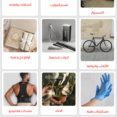
كشافات واضاءة
قسم الجوارب
اكسسوار
لوازم حج وعمرة
ادوات شخصية
الألعاب وادواتها
الحناء
مشدات فلامينجو
مسلتزمات طبية