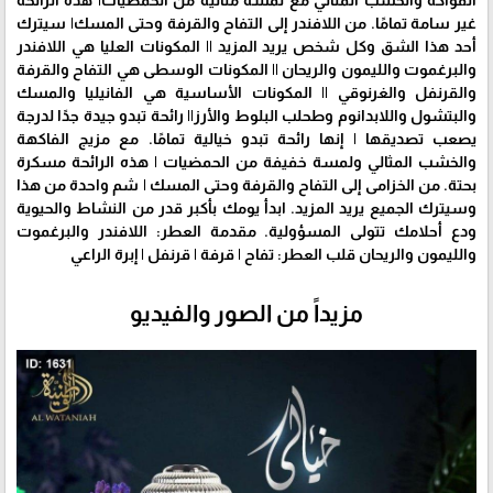
غير سامة تمامًا. من اللافندر إلى التفاح والقرفة وحتى المسك| سيترك
أحد هذا الشق وكل شخص يريد المزيد || المكونات العليا هي اللافندر
والبرغموت والليمون والريحان || المكونات الوسطى هي التفاح والقرفة
والقرنفل والغرنوقي || المكونات الأساسية هي الفانيليا والمسك
والبتشول واللابدانوم وطحلب البلوط والأرز|| رائحة تبدو جيدة جدًا لدرجة
يصعب تصديقها | إنها رائحة تبدو خيالية تمامًا. مع مزيج الفاكهة
والخشب المثالي ولمسة خفيفة من الحمضيات | هذه الرائحة مسكرة
بحتة. من الخزامى إلى التفاح والقرفة وحتى المسك | شم واحدة من هذا
وسيترك الجميع يريد المزيد. ابدأ يومك بأكبر قدر من النشاط والحيوية
ودع أحلامك تتولى المسؤولية. مقدمة العطر: اللافندر والبرغموت
والليمون والريحان قلب العطر: تفاح | قرفة | قرنفل | إبرة الراعي
مزيداً من الصور والفيديو