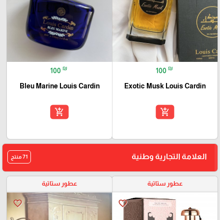
₪
₪
100
100
Bleu Marine Louis Cardin
Exotic Musk Louis Cardin
add_shopping_cart
add_shopping_cart
العلامة التجارية وطنية
71 منتج
عطور ستاتية
عطور ستاتية
favorite_border
favorite_border