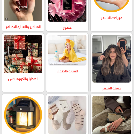
مزيلات الشعر
المناكير والعناية الاظافر
عطور
العناية بالطفل
الهدايا والكوزمتكس
صبغة الشعر