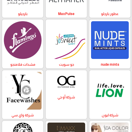
عطور بارجلو
MaxPulse
بارجيلو
nude mints
جو سويت
مشدات فلامنجو
شركة أو جي
شركة ليون
شركة واي سي