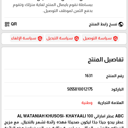
ببساطة نقوم بايصال المنتج لغاية منزلك وتقوم
بدفع الثمن لموظف التوصيل.
qr_code
public
نسخ رابط المنتج
QR
policy
policy
policy
سياسة التوصيل
سياسة التبديل
سياسة الإلغاء
تفاصيل المنتج
رقم المنتج
1631
الباركود
5055810012175
العلامة التجارية
وطنية
ABC عطر اماراتي AL WATANIAH KHUSOSI- KHAYAALI 100
عطر يبدو جيدًا جدًا ليكون صحيحًا| فهذه رائحة تشعر بالتخيال. مع مزيج
الفواكه والخشب المثالي مع لمسة مثالية من الحمضيات| هذه الرائحة