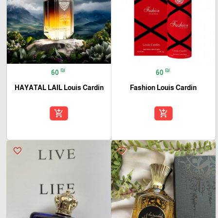
₪
₪
60
60
HAYATAL LAIL Louis Cardin
Fashion Louis Cardin
add_shopping_cart
add_shopping_cart
favorite_border
favorite_border