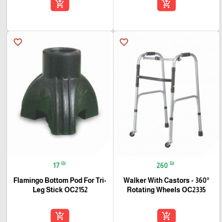
add_shopping_cart
add_shopping_cart
favorite_border
favorite_border
₪
₪
17
260
Flamingo Bottom Pod For Tri-
Walker With Castors - 360°
Leg Stick OC2152
Rotating Wheels OC2335
add_shopping_cart
add_shopping_cart