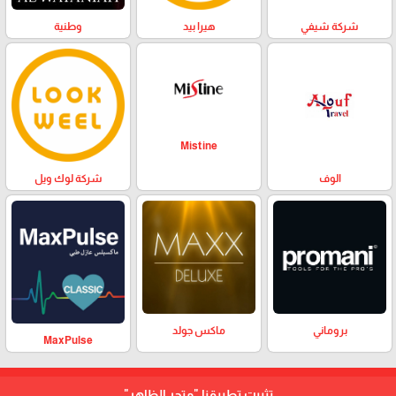
وطنية
هيرا بيد
شركة شيفي
Mistine
الوف
شركة لوك ويل
بروماني
ماكس جولد
MaxPulse
تثبيت تطبيقنا
"متجر الظاهر"