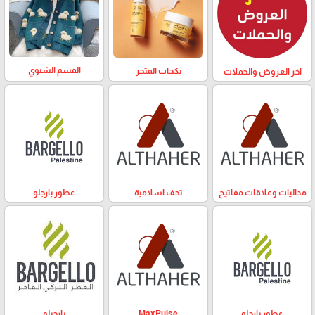
القسم الشتوي
بكجات المتجر
اخر العروض والحملات
مداليات وعلاقات مفاتيح
تحف اسلامية
عطور بارجلو
عطور بارجلو
MaxPulse
بارجيلو