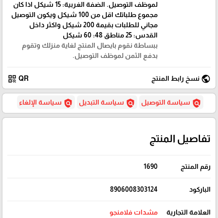
لموظف التوصيل. الضفة الغربية: 15 شيكل اذا كان
مجموع طلباتك اقل من 100 شيكل ويكون التوصيل
مجاني للطلبات بقيمة 200 شيكل واكثر داخل
القدس: 25 مناطق 48: 60 شيكل
ببساطة نقوم بايصال المنتج لغاية منزلك وتقوم
بدفع الثمن لموظف التوصيل.
qr_code
public
نسخ رابط المنتج
QR
policy
policy
policy
سياسة التوصيل
سياسة التبديل
سياسة الإلغاء
تفاصيل المنتج
رقم المنتج
1690
الباركود
8906008303124
العلامة التجارية
مشدات فلامنجو