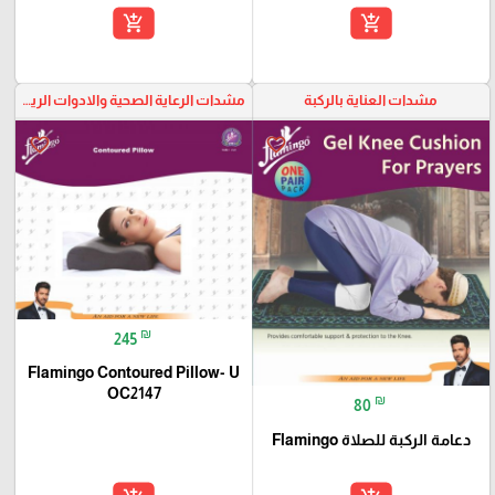
add_shopping_cart
add_shopping_cart
مشدات العناية بالركبة
مشدات الرعاية الصحية والادوات الرياضية
favorite_border
favorite_border
₪
245
Flamingo Contoured Pillow- U
OC2147
₪
80
دعامة الركبة للصلاة Flamingo