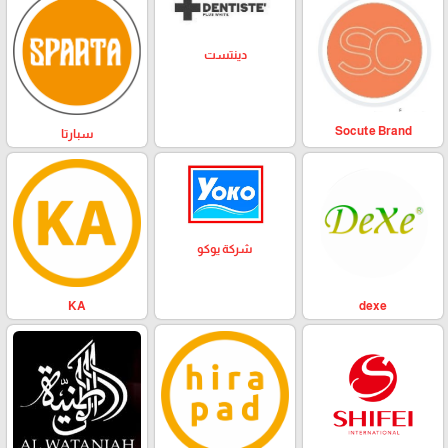
دينتست
Socute Brand
سبارتا
شركة يوكو
KA
dexe