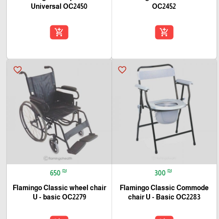
Universal OC2450
OC2452
add_shopping_cart
add_shopping_cart
favorite_border
favorite_border
₪
₪
650
300
Flamingo Classic wheel chair
Flamingo Classic Commode
U - basic OC2279
chair U - Basic OC2283