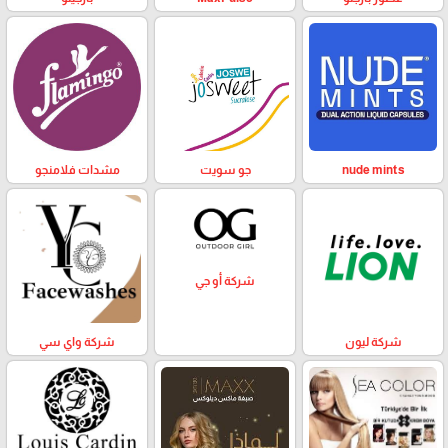
nude mints
جو سويت
مشدات فلامنجو
شركة أو جي
شركة ليون
شركة واي سي