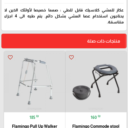
عكاز للمشي كلاسيك قابل للطي : صمما خصيصا لأولئك الذين لا
يحتاجون استخدام عصا المشي بشكل دائم. يتم طيه الى 4 اجزاء
متناسقة.
منتجات ذات صلة
favorite_border
favorite_border
₪
₪
185
160
Flamingo Pull Up Walker
Flamingo Commode stool