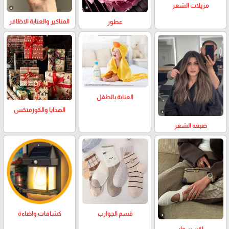
مزيلات الشعر
المناكير والعناية الاظافر
عطور
العناية بالطفل
الهدايا والكوزمتكس
صبغة الشعر
كشافات واضاءة
قسم الجوارب
اكسسوار