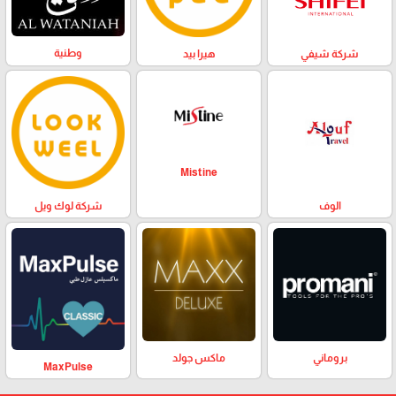
وطنية
هيرا بيد
شركة شيفي
Mistine
الوف
شركة لوك ويل
بروماني
ماكس جولد
MaxPulse