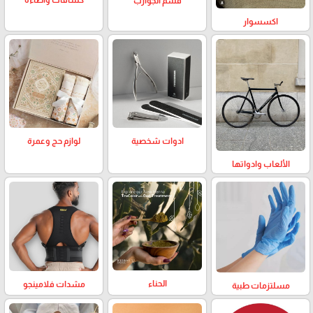
كشافات واضاءة
قسم الجوارب
اكسسوار
لوازم حج وعمرة
ادوات شخصية
الألعاب وادواتها
الحناء
مشدات فلامينجو
مسلتزمات طبية