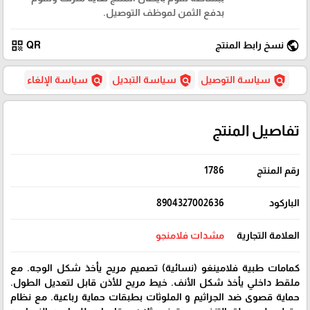
بدفع الثمن لموظف التوصيل.
qr_code
public
نسخ رابط المنتج
QR
policy
policy
policy
سياسة التوصيل
سياسة التبديل
سياسة الإلغاء
تفاصيل المنتج
رقم المنتج
1786
الباركود
8904327002636
العلامة التجارية
مشدات فلامنجو
كمامات طبية فلامينغو (نسائية) تصميم مريح يأخذ شكل الوجه. مع
ملقط داخلي يأخذ شكل الأنف. خيط مريح للأذن قابل لتعديل الطول.
حماية قصوى ضد الجراثيم و الملوثات بطبقات حماية رباعية. مع نظام