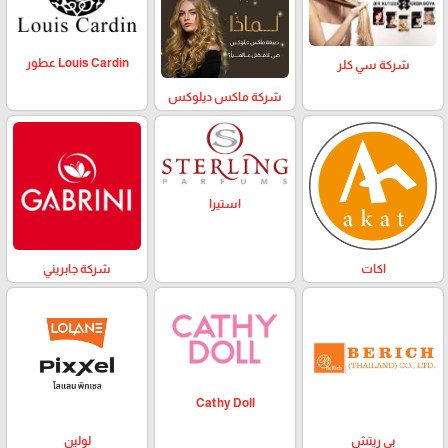
Louis Cardin عطور
شركة سي كلر
شركة ماكس ديلوكس
استيرا
اكات
شركة جابريني
Cathy Doll
بي ريتش
لولين