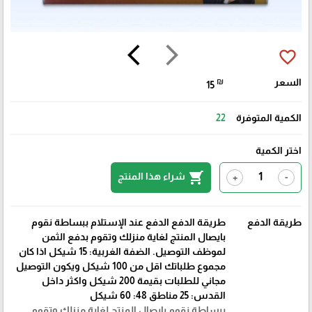
arrow_back_ios
arrow_forward_ios
favorite_border
السعر
₪
15
الكمية المتوفرة
22
اختر الكمية
shopping_cart
شراء هذا المنتج
+
-
طريقة الدفع
طريقة الدفع الدفع عند الإستلام ببساطة نقوم
بايصال المنتج لغاية منزلك وتقوم بدفع الثمن
لموظف التوصيل. الضفة الغربية: 15 شيكل اذا كان
مجموع طلباتك اقل من 100 شيكل ويكون التوصيل
مجاني للطلبات بقيمة 200 شيكل واكثر داخل
القدس: 25 مناطق 48: 60 شيكل
ببساطة نقوم بايصال المنتج لغاية منزلك وتقوم