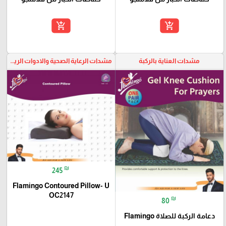
add_shopping_cart
add_shopping_cart
مشدات العناية بالركبة
مشدات الرعاية الصحية والادوات الرياضية
favorite_border
favorite_border
₪
245
Flamingo Contoured Pillow- U
OC2147
₪
80
دعامة الركبة للصلاة Flamingo