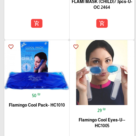
FLAMI MASK (CHILD)/ 3pcs-U-
OC 2464
add_shopping_cart
add_shopping_cart
favorite_border
favorite_border
₪
50
Flamingo Cool Pack- HC1010
₪
29
Flamingo Cool Eyes-U--
HC1005