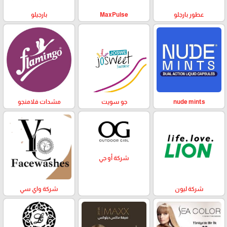
عطور بارجلو
MaxPulse
بارجيلو
nude mints
جو سويت
مشدات فلامنجو
شركة أو جي
شركة ليون
شركة واي سي