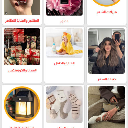
مزيلات الشعر
المناكير والعناية الاظافر
عطور
العناية بالطفل
الهدايا والكوزمتكس
صبغة الشعر