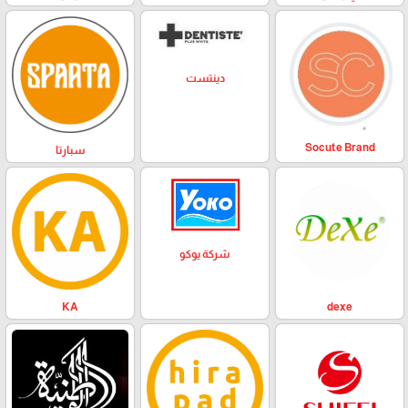
دينتست
Socute Brand
سبارتا
شركة يوكو
KA
dexe