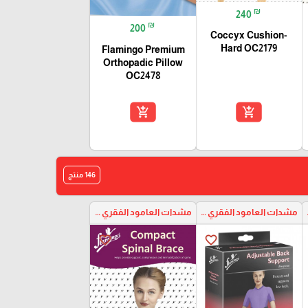
₪
240
₪
200
Coccyx Cushion-
Hard OC2179
Flamingo Premium
Orthopadic Pillow
OC2478
add_shopping_cart
add_shopping_cart
146 منتج
الصدر
مشدات العامود الفقري والصدر
مشدات العامود الفقري والصدر
favorite_border
favorite_border