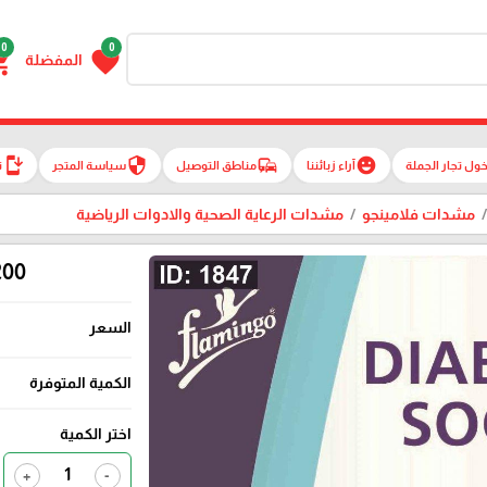
0
0
g_cart
favorite
المفضلة
install_mobile
security
commute
emoji_emotions
ول تجار الجملة
آراء زبائننا
مناطق التوصيل
سياسة المتجر
ت
مشدات فلامينجو
مشدات الرعاية الصحية والادوات الرياضية
200
السعر
الكمية المتوفرة
اختر الكمية
+
-