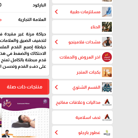
الباركود
0
chevron_left
مسلتزمات طبية
العلامة التجارية
م
الحناء
حياكة مرنة غير مقيدة في
chevron_left
لتخفيف الضيق والعلامات ا
مشدات فلامينجو
خياطة إصبع القدم الملس
الاحتكاك والضغط في هذه
اخر العروض والحملات
قدم مبطنة بالكامل تمنح 
على دفء القدم وتحسن الد
بكجات المتجر
chevron_left
منتجات ذات صلة
القسم الشتوي
مداليات وعلاقات مفاتيح
favorite_border
تحف اسلامية
chevron_left
عطور بارجلو