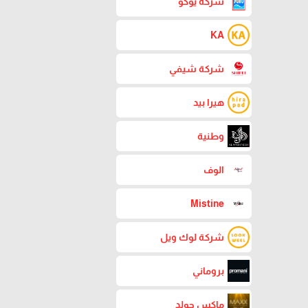
شركة يوكو
KA
شركة شيفي
هيرا بيد
وطنية
الوف
Mistine
شركة لوك ويل
بروماني
ماكس جولد