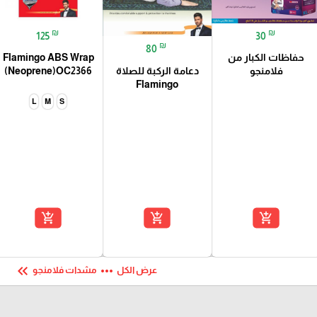
₪
₪
125
30
₪
80
حفاظات الكبار من
Flamingo ABS Wrap
دعامة الركبة للصلاة
فلامنجو
(Neoprene)OC2366
Flamingo
L
M
S
add_shopping_cart
add_shopping_cart
add_shopping_cart
keyboard_double_arrow_left
more_horiz
عرض الكل
مشدات فلامنجو