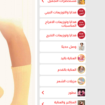
chevron_left
مستحضرات التجميل
هدايا والتوزيعات البيبي
هدايا وتوزيعات الافراح
المناسبات
هدايا وتوزيعات التخرج
وصل حديثا
العناية باليد
العناية بالقدم
مزيلات الشعر
chevron_left
عطور
المناكير والعناية
chevron_left