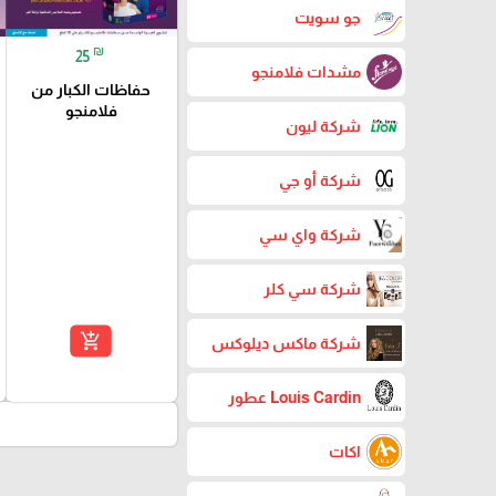
جو سويت
₪
25
مشدات فلامنجو
حفاظات الكبار من
فلامنجو
شركة ليون
شركة أو جي
شركة واي سي
شركة سي كلر
add_shopping_cart
شركة ماكس ديلوكس
Louis Cardin عطور
اكات