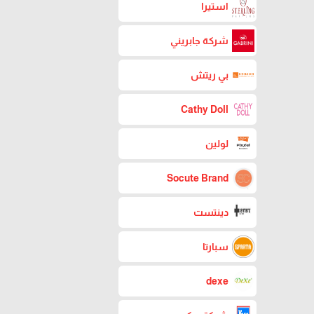
استيرا
شركة جابريني
بي ريتش
Cathy Doll
لولين
Socute Brand
دينتست
سبارتا
dexe