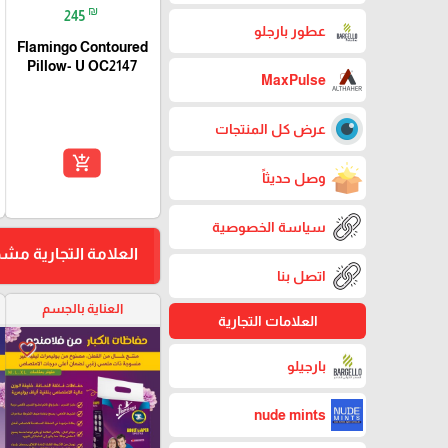
₪
245
عطور بارجلو
Flamingo Contoured
Pillow- U OC2147
MaxPulse
عرض كل المنتجات
add_shopping_cart
وصل حديثاً
سياسة الخصوصية
العلامة التجارية مش
اتصل بنا
العناية بالجسم
العلامات التجارية
favorite_border
بارجيلو
nude mints