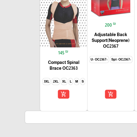
₪
200
Adjustable Back
Support(Neoprene)
OC2367
₪
145
-U- OC2367
-Spl- OC2367
Compact Spinal
Brace OC2363
3XL
2XL
XL
L
M
S
add_shopping_cart
add_shopping_cart