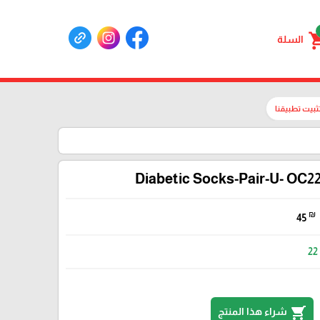
shoppin
السلة
ثبيت تطبيقنا
Diabetic Socks-Pair-U- OC2
₪
45
22
shopping_cart
شراء هذا المنتج