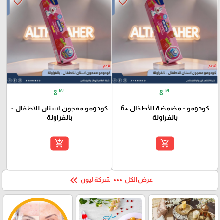
favorite_border
favorite_border
₪
₪
8
8
كودومو - مضمضة للأطفال +6
كودومو معجون اسنان للاطفال -
بالفراولة
بالفراولة
add_shopping_cart
add_shopping_cart
keyboard_double_arrow_left
more_horiz
عرض الكل
شركة ليون