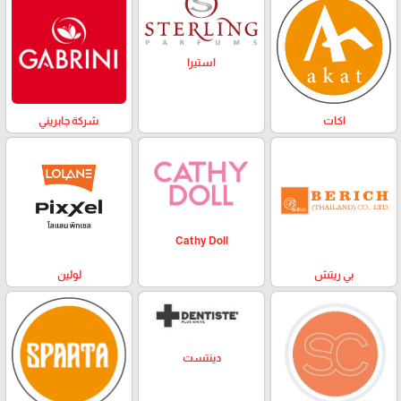
استيرا
اكات
شركة جابريني
Cathy Doll
بي ريتش
لولين
دينتست