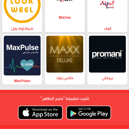
Mistine
الوف
شركة لوك ويل
بروماني
ماكس جولد
MaxPulse
تثبيت تطبيقنا
"متجر الظاهر"