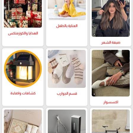
العناية بالطفل
الهدايا والكوزمتكس
صبغة الشعر
كشافات واضاءة
قسم الجوارب
اكسسوار