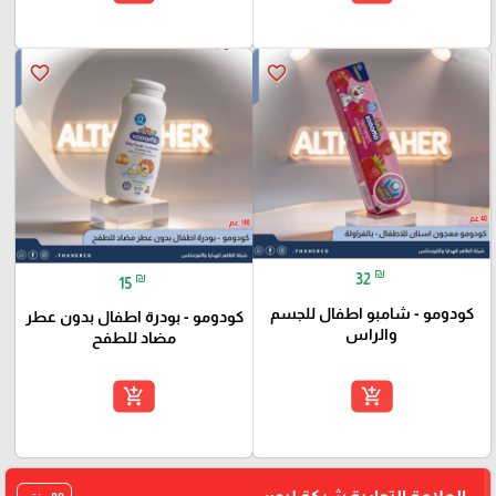
favorite_border
favorite_border
₪
₪
32
15
كودومو - شامبو اطفال للجسم
كودومو - بودرة اطفال بدون عطر
والراس
مضاد للطفح
add_shopping_cart
add_shopping_cart