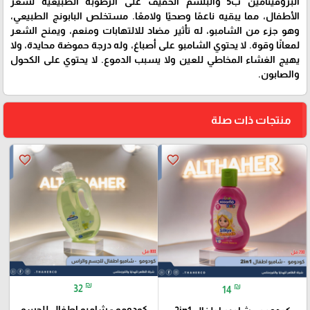
البروفيتامين ب5 والبلسم الخفيف على الرطوبة الطبيعية لشعر
الأطفال، مما يبقيه ناعمًا وصحيًا ولامعًا. مستخلص البابونج الطبيعي،
وهو جزء من الشامبو، له تأثير مضاد للالتهابات ومنعم، ويمنح الشعر
لمعانًا وقوة. لا يحتوي الشامبو على أصباغ، وله درجة حموضة محايدة، ولا
يهيج الغشاء المخاطي للعين ولا يسبب الدموع. لا يحتوي على الكحول
والصابون.
منتجات ذات صلة
favorite_border
favorite_border
₪
₪
32
14
كودومو - شامبو اطفال للجسم