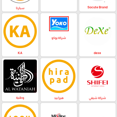
Socute Brand
سبارتا
شركة يوكو
KA
dexe
وطنية
هيرا بيد
شركة شيفي