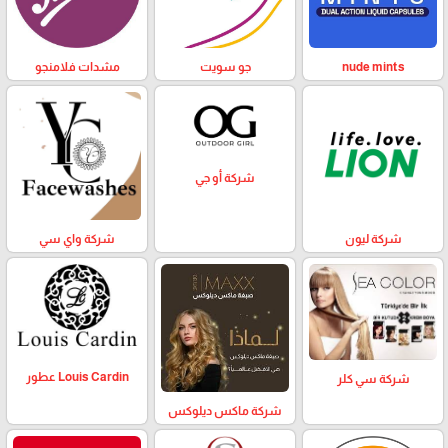
nude mints
جو سويت
مشدات فلامنجو
شركة أو جي
شركة ليون
شركة واي سي
Louis Cardin عطور
شركة سي كلر
شركة ماكس ديلوكس