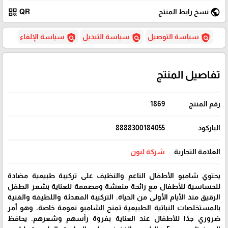
qr_code
public
نسخ رابط المنتج
QR
policy
policy
policy
سياسة التوصيل
سياسة التبديل
سياسة الإلغاء
تفاصيل المنتج
رقم المنتج
1869
الباركود
8888300184055
العلامة التجارية
شركة ليون
يحتوي شامبو الأطفال الناعم والنظيف على تركيبة طبيعية مضادة
للحساسية للأطفال مع رائحة منعشة ومصممة للعناية بشعر الطفل
الرقيق منذ الأيام الأولى من الحياة. التركيبة المهدئة واللطيفة والغنية
بالمستخلصات النباتية الطبيعية تمنح الشامبو نعومة خاصة، وهو أمر
ضروري جدًا للأطفال عند العناية بفروة رأسهم وشعرهم. يحافظ