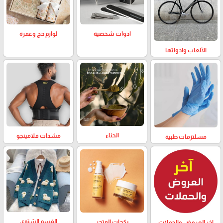
لوازم حج وعمرة
ادوات شخصية
الألعاب وادواتها
الحناء
مشدات فلامينجو
مسلتزمات طبية
القسم الشتوي
بكجات المتجر
اخر العروض والحملات