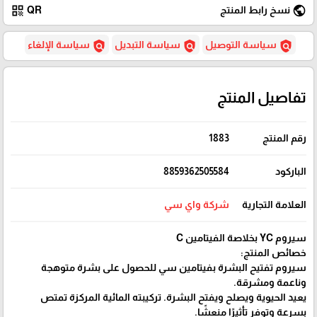
qr_code
public
نسخ رابط المنتج
QR
policy
policy
policy
سياسة التوصيل
سياسة التبديل
سياسة الإلغاء
تفاصيل المنتج
رقم المنتج
1883
الباركود
8859362505584
العلامة التجارية
شركة واي سي
سيروم YC بخلاصة الفيتامين C
خصائص المنتج:
سيروم تفتيح البشرة بفيتامين سي للحصول على بشرة متوهجة
وناعمة ومشرقة.
يعيد الحيوية ويصلح ويفتح البشرة. تركيبته المائية المركزة تمتص
بسرعة وتوفر تأثيرًا منعشًا.