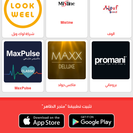
Mistine
الوف
شركة لوك ويل
بروماني
ماكس جولد
MaxPulse
تثبيت تطبيقنا
"متجر الظاهر"