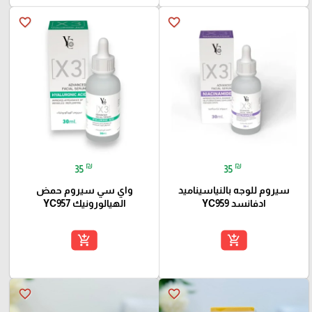
favorite_border
favorite_border
₪
₪
35
35
سيروم للوجه بالنياسيناميد
واي سي سيروم حمض
ادفانسد YC959
الهيالورونيك YC957
add_shopping_cart
add_shopping_cart
favorite_border
favorite_border