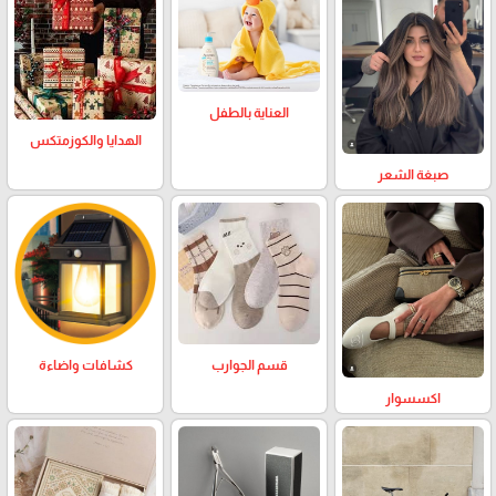
العناية بالطفل
الهدايا والكوزمتكس
صبغة الشعر
كشافات واضاءة
قسم الجوارب
اكسسوار