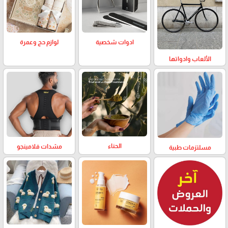
لوازم حج وعمرة
ادوات شخصية
الألعاب وادواتها
الحناء
مشدات فلامينجو
مسلتزمات طبية