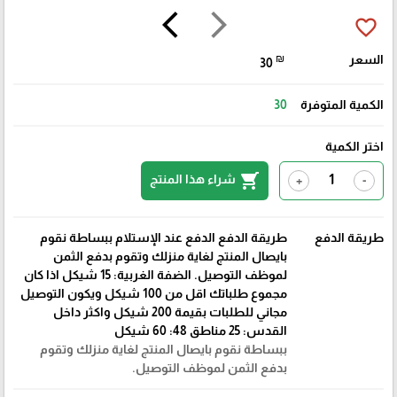
arrow_back_ios
arrow_forward_ios
favorite_border
السعر
₪
30
الكمية المتوفرة
30
اختر الكمية
shopping_cart
شراء هذا المنتج
+
-
طريقة الدفع
طريقة الدفع الدفع عند الإستلام ببساطة نقوم
بايصال المنتج لغاية منزلك وتقوم بدفع الثمن
لموظف التوصيل. الضفة الغربية: 15 شيكل اذا كان
مجموع طلباتك اقل من 100 شيكل ويكون التوصيل
مجاني للطلبات بقيمة 200 شيكل واكثر داخل
القدس: 25 مناطق 48: 60 شيكل
ببساطة نقوم بايصال المنتج لغاية منزلك وتقوم
بدفع الثمن لموظف التوصيل.