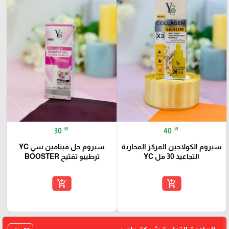
₪
₪
30
40
سيروم الكولاجين المركز المحاربة
سيروم جل فيتامين سي YC
التجاعيد 30 مل YC
ترطيبو تفتيح BOOSTER
add_shopping_cart
add_shopping_cart