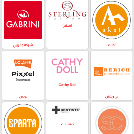
استيرا
اكات
شركة جابريني
Cathy Doll
بي ريتش
لولين
دينتست