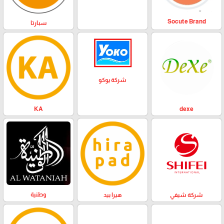
Socute Brand
سبارتا
شركة يوكو
KA
dexe
وطنية
هيرا بيد
شركة شيفي