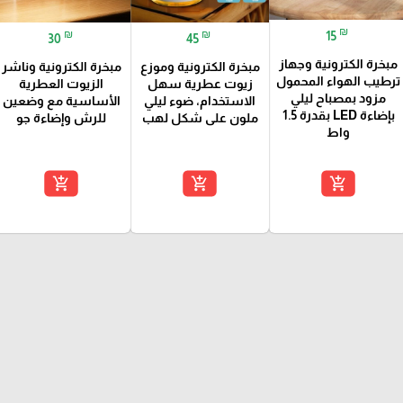
₪
₪
₪
15
30
45
مبخرة الكترونية وجهاز
مبخرة الكترونية وموزع
مبخرة الكترونية وناشر
ترطيب الهواء المحمول
زيوت عطرية سهل
الزيوت العطرية
مزود بمصباح ليلي
الاستخدام، ضوء ليلي
الأساسية مع وضعين
بإضاءة LED بقدرة 1.5
ملون على شكل لهب
للرش وإضاءة جو
واط
add_shopping_cart
add_shopping_cart
add_shopping_cart