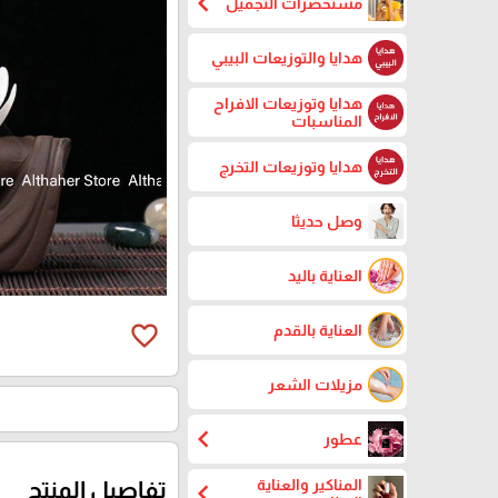
chevron_left
مستحضرات التجميل
هدايا والتوزيعات البيبي
هدايا وتوزيعات الافراح
المناسبات
هدايا وتوزيعات التخرج
وصل حديثا
العناية باليد
favorite_border
العناية بالقدم
مزيلات الشعر
chevron_left
عطور
المناكير والعناية
chevron_left
تفاصيل المنتج