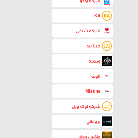
شركة يوكو
KA
شركة شيفي
هيرا بيد
وطنية
الوف
Mistine
شركة لوك ويل
بروماني
ماكس جولد