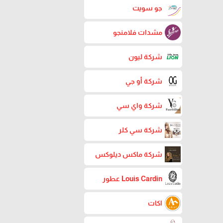
جو سويت
مشدات فلامنجو
شركة ليون
شركة أو جي
شركة واي سي
شركة سي كلر
شركة ماكس ديلوكس
Louis Cardin عطور
اكات