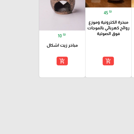
₪
45
مبخرة الكترونية وموزع
روائح كهربائي بالموجات
فوق الصوتية
₪
10
مباخر زيت اشكال
add_shopping_cart
add_shopping_cart