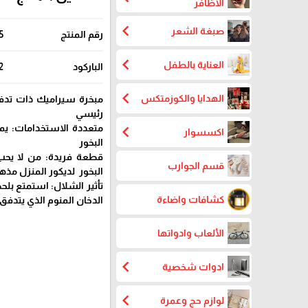
الاظافر
chevron_left
صبغة الشعر
رقم المنتج
5
chevron_left
العناية بالطفل
الباركود
2
chevron_left
الهدايا والكوزمتكس
مبخرة سيراميك ذات تدف
رئيسي
chevron_left
متعددة الاستخدامات: يمك
اكسسوار
البخور
قطعة فريدة: من لا يحب
قسم الجوارب
البخور لديكور المنزل مذهل
تأثير الشلال: استمتع بلح
كشافات واضاءة
الدخان المنوم الذي يتدف
الألعاب وادواتها
chevron_left
ادوات شخصية
chevron_left
لوازم حج وعمرة