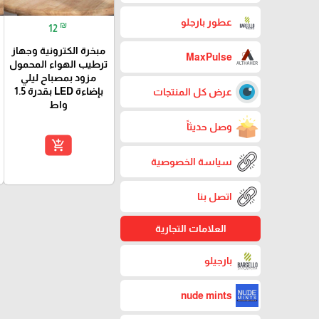
عطور بارجلو
₪
12
مبخرة الكترونية وجهاز
MaxPulse
ترطيب الهواء المحمول
مزود بمصباح ليلي
بإضاءة LED بقدرة 1.5
عرض كل المنتجات
واط
وصل حديثاً
add_shopping_cart
سياسة الخصوصية
اتصل بنا
العلامات التجارية
بارجيلو
nude mints