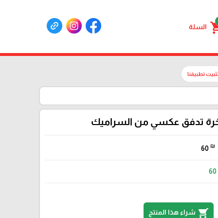
shoppin
السلة
ثبيت تطبيقنا
رة تدفق عكسي من السراميك
₪
60
60
shopping_cart
شراء هذا المنتج