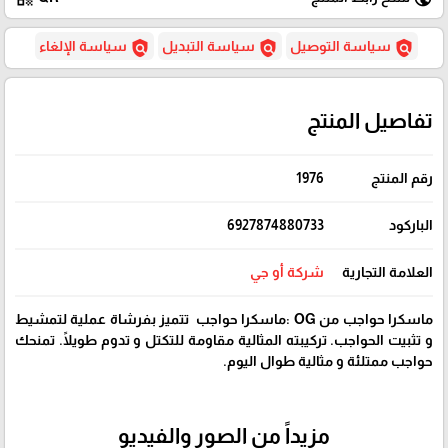
policy
policy
policy
سياسة التوصيل
سياسة التبديل
سياسة الإلغاء
تفاصيل المنتج
رقم المنتج
1976
الباركود
6927874880733
العلامة التجارية
شركة أو جي
ماسكرا حواجب من OG :ماسكرا حواجب تتميز بفرشاة عملية لتمشيط
و تثبيت الحواجب. تركيبته المثالية مقاومة للتكتل و تدوم طويلًا. تمنحك
حواجب ممتلئة و مثالية طوال اليوم.
مزيداً من الصور والفيديو