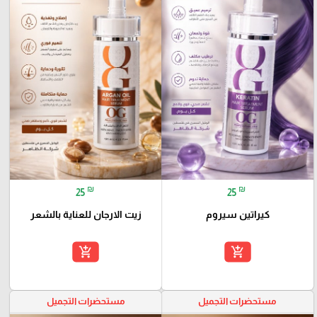
₪
₪
25
25
كيراتين سيروم
زيت الارجان للعناية بالشعر
add_shopping_cart
add_shopping_cart
مستحضرات التجميل
مستحضرات التجميل