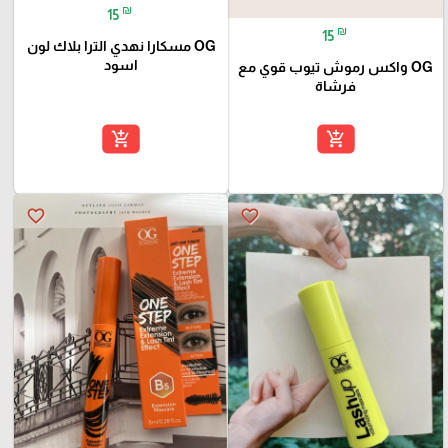
₪
15
₪
15
OG مسكارا نهدي الترا بلاك لون
اسود
OG واكس رموش تيوب قوي مع
فرشاة
add_shopping_cart
add_shopping_cart
favorite_border
favorite_border