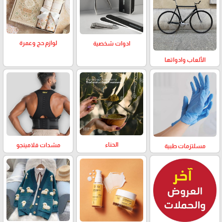
لوازم حج وعمرة
ادوات شخصية
الألعاب وادواتها
الحناء
مشدات فلامينجو
مسلتزمات طبية