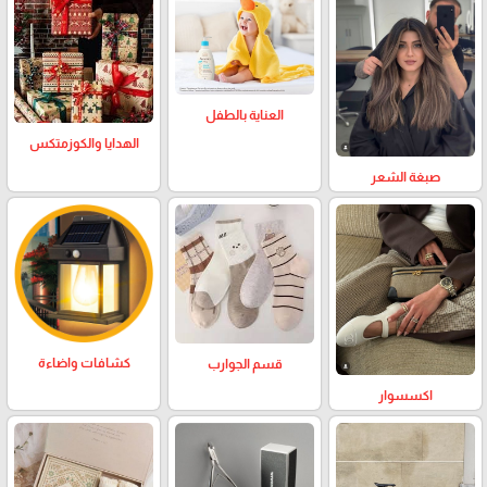
العناية بالطفل
الهدايا والكوزمتكس
صبغة الشعر
كشافات واضاءة
قسم الجوارب
اكسسوار