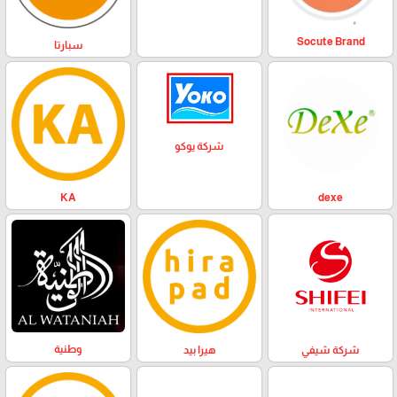
Socute Brand
سبارتا
شركة يوكو
KA
dexe
وطنية
هيرا بيد
شركة شيفي