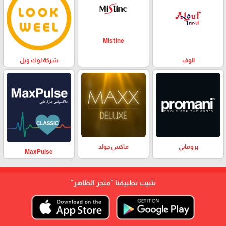
Mistine
الوف
شركة لوك ويل
بروماني
ماكس جولد
MaxPulse
تثبيت تطبيقنا
"متجر الظاهر"