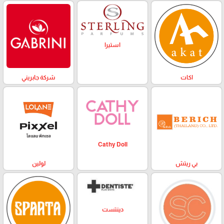
استيرا
اكات
شركة جابريني
Cathy Doll
بي ريتش
لولين
دينتست