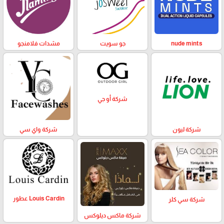
nude mints
جو سويت
مشدات فلامنجو
شركة أو جي
شركة ليون
شركة واي سي
Louis Cardin عطور
شركة سي كلر
شركة ماكس ديلوكس