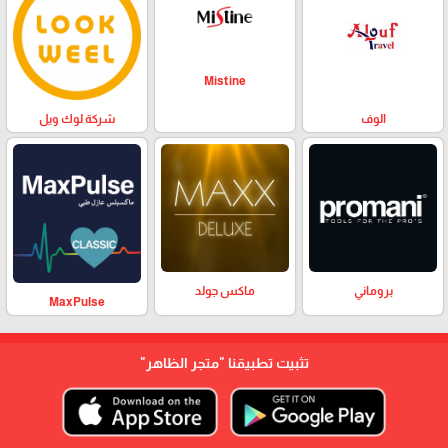
Mistine
الوف
شركة لوك ويل
بروماني
ماكس جولد
MaxPulse
تثبيت تطبيقنا
"متجر الظاهر"