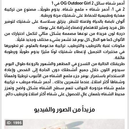
أحمر شفاه سائل OG Outdoor Girl 2 في 1
2 في 1: أحمر شفاه + ملمع شفاه. يدوم طويلاً،، مصنوع من تركيبة
مغذية وطبيعية للحفاظ على شفتيك مرنة ورطبة.
ألوان نابضة بالحياة ولافتة للنظر. ينزلق بسلاسة على شفتيك لتوفير
ظل فريد ومثير للاهتمام لإضفاء إشراقة على يومك
درجة لون فريدة من نوعها مصممة بشكل مثالي لتكمل اختيارك من
الألوان كما هو الحال كل يوم قد تشعر بشيء مختلف وجديد قليلاً.
مكونات غنية بالترطيب والترطيب. تركيبة مدعومة بالعلوم، تم تطويرها
في مختبرات التجميل لإعطاء شفتيك لونًا مثيرًا يدوم طويلاً ورطوبة
فائقة.
طريقتك الخالية من التسرع في المظهر والشعور بالروعة طوال اليوم.
سيدوم اللون خلال جميع أنشطتك دون الحاجة إلى الفحص وإعادة
الاستخدام باستمرار. يوفر جزء ملمع الشفاه من الأنبوب ترطيبًا ولمعانًا
وشفاهًا أكثر امتلاءً، عندما تشعرين بذلك.. أحمر شفاه مرطب + تركيبة
ملمع شفاه مزدوجة الجوانب تنعم سطح الشفاه بشكل واضح وتعزز
محيط الشفاه بلمعان عالٍ للحصول على شفاه أكثر امتلاءً وترطيب دائم.
مزيداً من الصور والفيديو