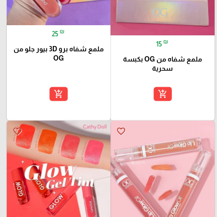
₪
25
₪
15
ملمع شفاه برو 3D بيور جلو من
OG
ملمع شفاه من OG بكبسة
سحرية
add_shopping_cart
add_shopping_cart
favorite_border
favorite_border