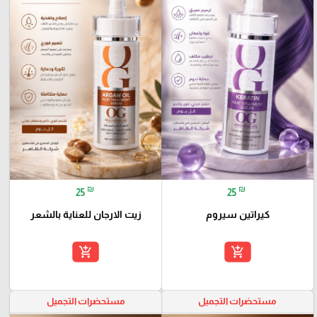
₪
₪
25
25
كيراتين سيروم
زيت الارجان للعناية بالشعر
add_shopping_cart
add_shopping_cart
مستحضرات التجميل
مستحضرات التجميل