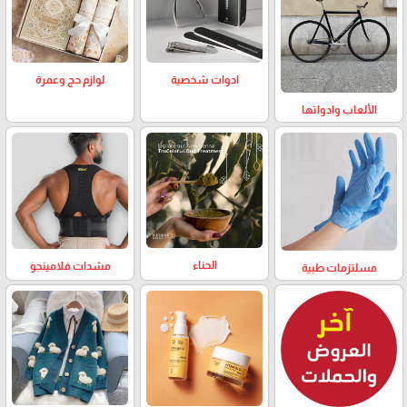
لوازم حج وعمرة
ادوات شخصية
الألعاب وادواتها
الحناء
مشدات فلامينجو
مسلتزمات طبية