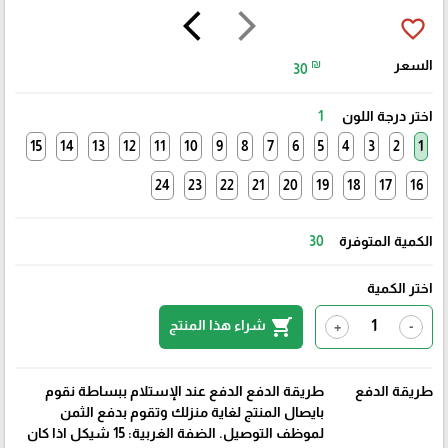
arrow_back_ios
arrow_forward_ios
favorite_border
السعر
₪
30
اختر درجة اللون
1
15
14
13
12
11
10
9
8
7
6
5
4
3
2
1
24
23
22
21
20
19
18
17
16
الكمية المتوفرة
30
اختر الكمية
shopping_cart
شراء هذا المنتج
+
-
طريقة الدفع
طريقة الدفع الدفع عند الإستلام ببساطة نقوم
بايصال المنتج لغاية منزلك وتقوم بدفع الثمن
لموظف التوصيل. الضفة الغربية: 15 شيكل اذا كان