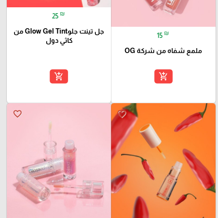
₪
25
جل تينت جلوGlow Gel Tint من
₪
15
كاثي دول
ملمع شفاه من شركة OG
add_shopping_cart
add_shopping_cart
favorite_border
favorite_border