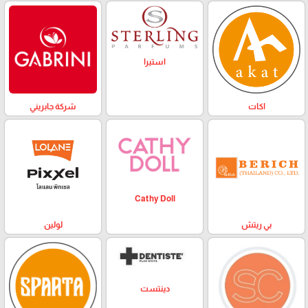
استيرا
اكات
شركة جابريني
Cathy Doll
بي ريتش
لولين
دينتست