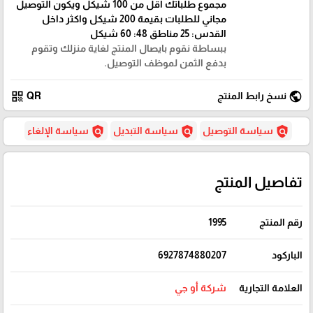
مجموع طلباتك اقل من 100 شيكل ويكون التوصيل
مجاني للطلبات بقيمة 200 شيكل واكثر داخل
القدس: 25 مناطق 48: 60 شيكل
ببساطة نقوم بايصال المنتج لغاية منزلك وتقوم
بدفع الثمن لموظف التوصيل.
qr_code
public
نسخ رابط المنتج
QR
policy
policy
policy
سياسة التوصيل
سياسة التبديل
سياسة الإلغاء
تفاصيل المنتج
رقم المنتج
1995
الباركود
6927874880207
العلامة التجارية
شركة أو جي