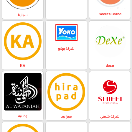
Socute Brand
سبارتا
شركة يوكو
KA
dexe
وطنية
هيرا بيد
شركة شيفي