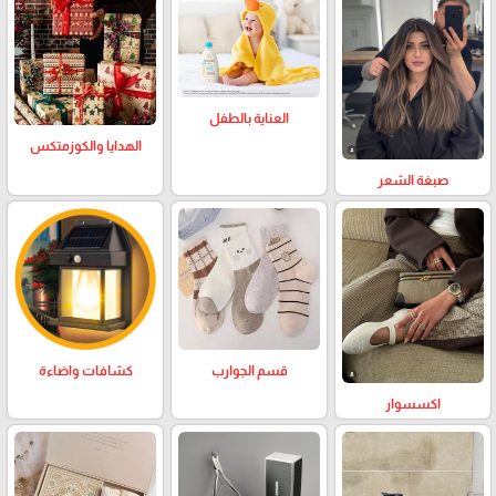
العناية بالطفل
الهدايا والكوزمتكس
صبغة الشعر
كشافات واضاءة
قسم الجوارب
اكسسوار