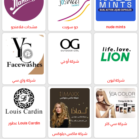
nude mints
جو سويت
مشدات فلامنجو
شركة أو جي
شركة ليون
شركة واي سي
Louis Cardin عطور
شركة سي كلر
شركة ماكس ديلوكس