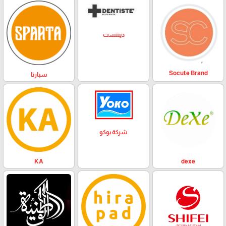
دينتست
Socute Brand
سبارتا
شركة يوكو
KA
dexe