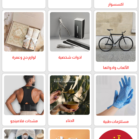
اكسسوار
لوازم حج وعمرة
ادوات شخصية
الألعاب وادواتها
الحناء
مشدات فلامينجو
مسلتزمات طبية