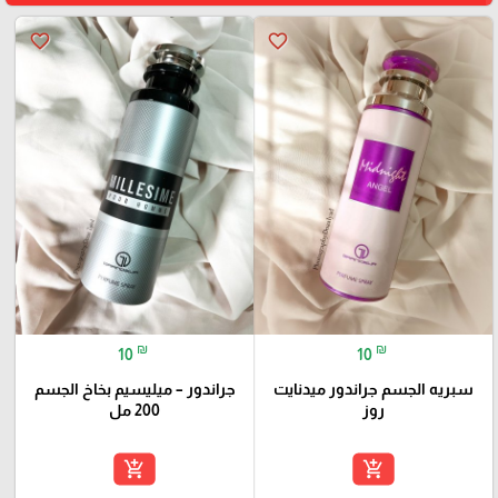
favorite_border
favorite_border
₪
₪
10
10
سبريه الجسم جراندور ميدنايت
جراندور – ميليسيم بخاخ الجسم
روز
200 مل
add_shopping_cart
add_shopping_cart