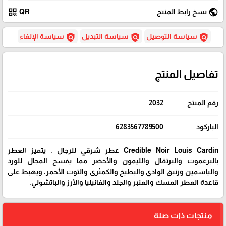
qr_code
public
نسخ رابط المنتج
QR
policy
policy
policy
سياسة التوصيل
سياسة التبديل
سياسة الإلغاء
تفاصيل المنتج
رقم المنتج
2032
الباركود
6283567789500
Credible Noir Louis Cardin عطر شرقي للرجال . يتميز العطر
بالبرغموت والبرتقال والليمون والأخضر مما يفسح المجال للورد
والياسمين وزنبق الوادي والبطيخ والكمثرى والتوت الأحمر، ويهبط على
قاعدة العطر المسك والعنبر والجلد والفانيليا والأرز والباتشولي.
منتجات ذات صلة