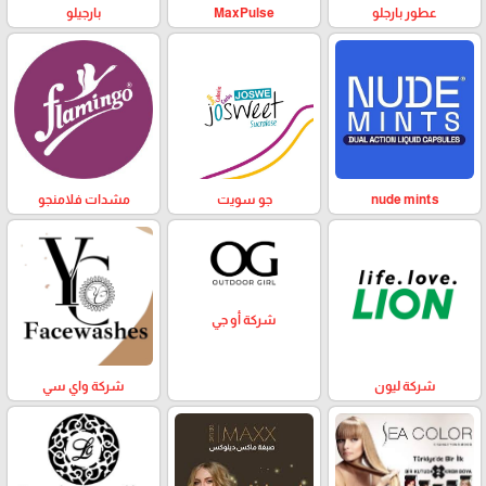
عطور بارجلو
MaxPulse
بارجيلو
nude mints
جو سويت
مشدات فلامنجو
شركة أو جي
شركة ليون
شركة واي سي