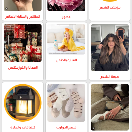
مزيلات الشعر
المناكير والعناية الاظافر
عطور
العناية بالطفل
الهدايا والكوزمتكس
صبغة الشعر
كشافات واضاءة
قسم الجوارب