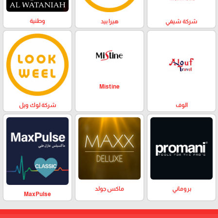
وطنية
هيرا بيد
شركة شيفي
Mistine
الوف
شركة لوك ويل
بروماني
ماكس جولد
MaxPulse