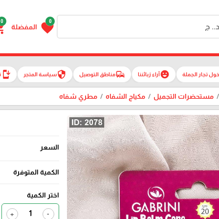
0
0
g_cart
favorite
المفضلة
install_mobile
security
commute
emoji_emotions
ول تجار الجملة
آراء زبائننا
مناطق التوصيل
سياسة المتجر
ت
مستحضرات التجميل
مكياج الشفاه
مطري شفاه
السعر
الكمية المتوفرة
اختر الكمية
+
-