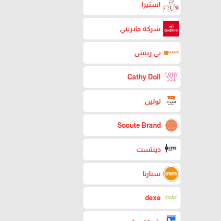
استيرا
شركة جابريني
بي ريتش
Cathy Doll
لولين
Socute Brand
دينتست
سبارتا
dexe