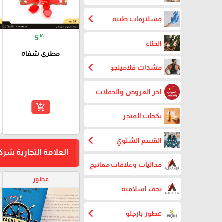
chevron_left
مسلتزمات طبية
₪
5
الحناء
مطري شفاه
chevron_left
مشدات فلامينجو
اخر العروض والحملات
add_shopping_cart
بكجات المتجر
chevron_left
القسم الشتوي
العلامة التجارية شرك
مداليات وعلاقات مفاتيح
عطور
تحف اسلامية
favorite_border
chevron_left
عطور بارجلو