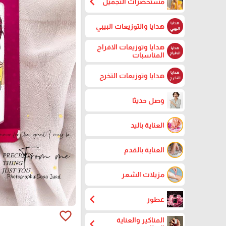
chevron_left
مستحضرات التجميل
هدايا والتوزيعات البيبي
هدايا وتوزيعات الافراح
المناسبات
هدايا وتوزيعات التخرج
وصل حديثا
العناية باليد
العناية بالقدم
مزيلات الشعر
chevron_left
عطور
favorite_border
المناكير والعناية
chevron_left