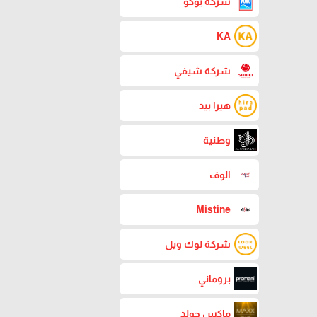
شركة يوكو
KA
شركة شيفي
هيرا بيد
وطنية
الوف
Mistine
شركة لوك ويل
بروماني
ماكس جولد