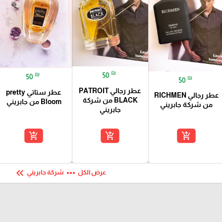
₪
₪
50
50
₪
50
عطر رجالي PATROIT
عطر ستاتي pretty
عطر رجالي RICHMEN
BLACK من شركة
Bloom من جابريني
من شركة جابريني
جابريني
add_shopping_cart
add_shopping_cart
add_shopping_cart
keyboard_double_arrow_left
more_horiz
عرض الكل
شركة جابريني