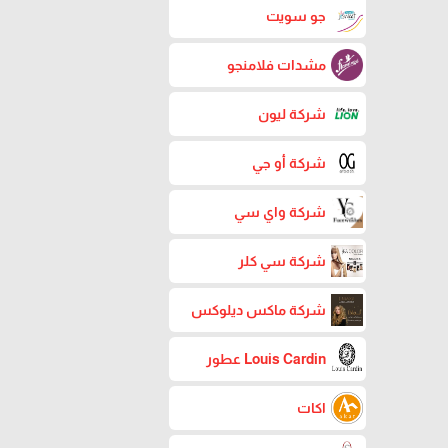
جو سويت
مشدات فلامنجو
شركة ليون
شركة أو جي
شركة واي سي
شركة سي كلر
شركة ماكس ديلوكس
Louis Cardin عطور
اكات