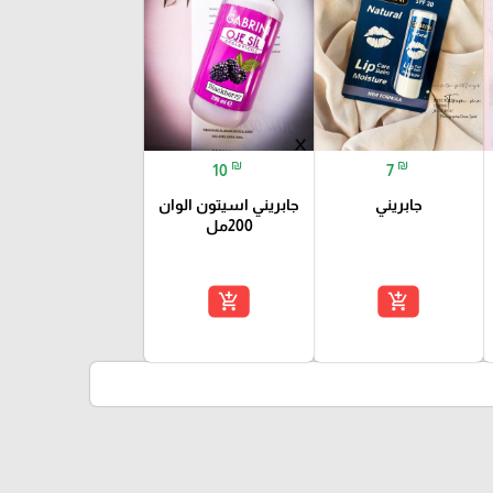
₪
₪
10
7
جابريني
جابريني اسيتون الوان
200مل
add_shopping_cart
add_shopping_cart