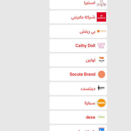
استيرا
شركة جابريني
بي ريتش
Cathy Doll
لولين
Socute Brand
دينتست
سبارتا
dexe