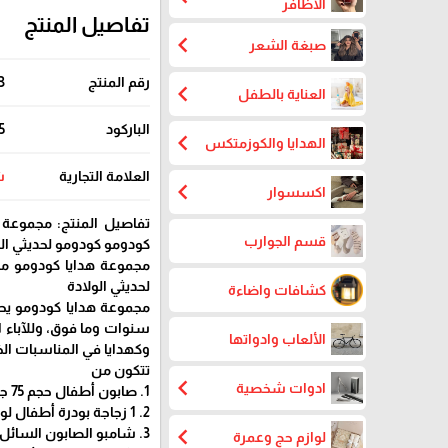
الاظافر
تفاصيل المنتج
chevron_left
صبغة الشعر
رقم المنتج
3
chevron_left
العناية بالطفل
الباركود
5
chevron_left
الهدايا والكوزمتكس
العلامة التجارية
ش
chevron_left
اكسسوار
تفاصيل المنتج: مجموعة 
قسم الجوارب
كودومو كودومو لحديثي الو
مجموعة هدايا كودومو مج
لحديثي الولادة
كشافات واضاءة
سنوات وما فوق، وللآباء ا
الألعاب وادواتها
وكهدايا في المناسبات ال
تتكون من
chevron_left
ادوات شخصية
1. صابون أطفال حجم 75 جرام 1 بار
2. 1 زجاجة بودرة أطفال لوشن حجم 100 مل.
chevron_left
3. شامبو الصابون السائل كودومو من الرأس إلى القدمين، حجم 100 مل، 1 زجاجة.
لوازم حج وعمرة