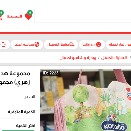
0
0
g_cart
favorite
المفضلة
install_mobile
security
commute
emoji_emotions
ول تجار الجملة
آراء زبائننا
مناطق التوصيل
سياسة المتجر
ت
العناية بالطفل
بودرة وشامبو اطفال
مجموعة هداي
زهري) مجموع
السعر
الكمية المتوفرة
اختر الكمية