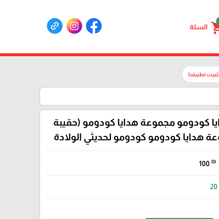
shoppin
السلة
ثبيت تطبيقنا
ا كودومو مجموعة هدايا كودومو (حقيبة
ة هدايا كودومو كودومو لحديثي الولادة
₪
100
20