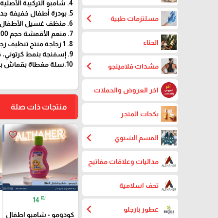
4. شامبو التركيبة الأصلية حجم 100 مل عبوة واحدة
5. بودرة أطفال خفيفة جداً، حجم 180 جرام، علبة واحدة.
chevron_left
مسلتزمات طبية
6. منظف غسيل الأطفال حجم 200 مل، 1 زجاجة
7. منعم الأقمشة حجم 200 مل، 1 زجاجة.
الحناء
8. 1 زجاجة منتج تنظيف زجاجات الأطفال حجم 200 مل.
9. إسفنجة بنمط كرتوني، قطعة واحدة
chevron_left
10.سلة مغطاة بقماش بنمط الرسوم المتحركة، قطعة واحدة
مشدات فلامينجو
اخر العروض والحملات
منتجات ذات صلة
بكجات المتجر
favorite_border
chevron_left
القسم الشتوي
مداليات وعلاقات مفاتيح
تحف اسلامية
₪
14
chevron_left
عطور بارجلو
كودومو - شامبو اطفال