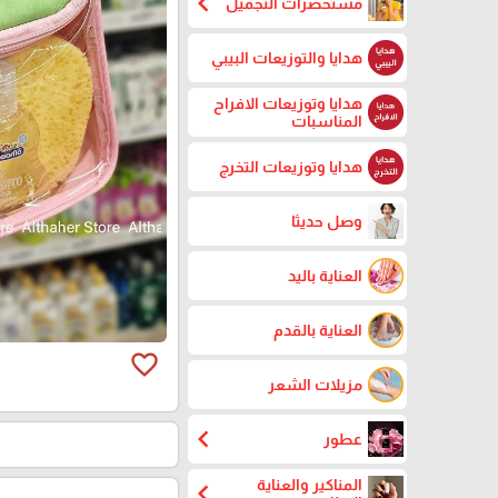
chevron_left
مستحضرات التجميل
هدايا والتوزيعات البيبي
هدايا وتوزيعات الافراح
المناسبات
هدايا وتوزيعات التخرج
وصل حديثا
العناية باليد
العناية بالقدم
favorite_border
مزيلات الشعر
chevron_left
عطور
المناكير والعناية
chevron_left