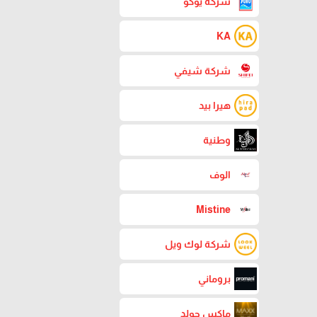
شركة يوكو
KA
شركة شيفي
هيرا بيد
وطنية
الوف
Mistine
شركة لوك ويل
بروماني
ماكس جولد