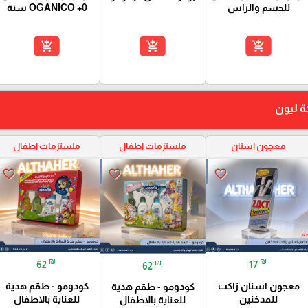
للجسم والراس
OGANICO +0 سنة
add_shopping_cart
add_shopping_cart
add_shopping_cart
ة ليون
معجون اسنان
ملستزمات اطفال
ملستزمات اطفال
favorite_border
favorite_border
favorite_border
₪
₪
₪
62
17
62
معجون اسنان زاكت
كودومو - طقم هدية
كودومو - طقم هدية
للمدخنين
للعناية بالاطفال
للعناية بالاطفال