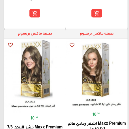
add_shopping_cart
add_shopping_cart
صبغة ماكس بريميوم
صبغة ماكس بريميوم
favorite_border
favorite_border
₪
10
₪
10
Maxx Premium اشقر رمادي فاتح
Maxx Premium قشر البندق 7/3
8/1 50 مل