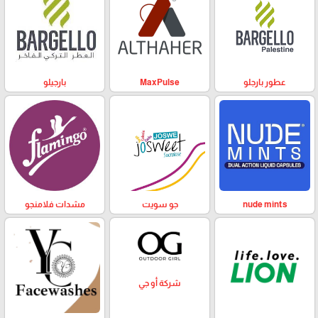
عطور بارجلو
MaxPulse
بارجيلو
nude mints
جو سويت
مشدات فلامنجو
شركة أو جي