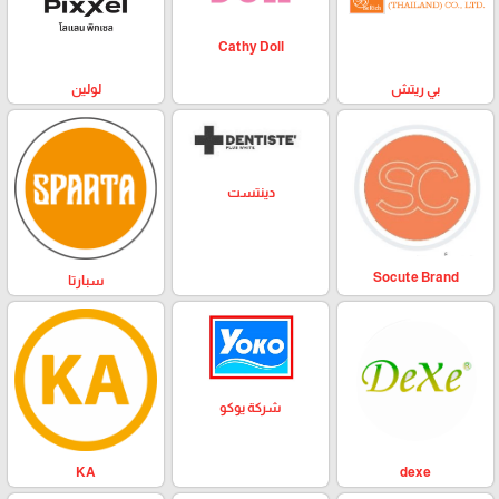
Cathy Doll
بي ريتش
لولين
دينتست
Socute Brand
سبارتا
شركة يوكو
KA
dexe