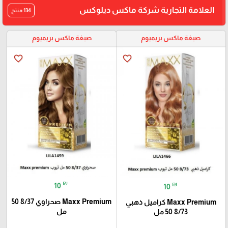
العلامة التجارية شركة ماكس ديلوكس
134 منتج
صبغة ماكس بريميوم
صبغة ماكس بريميوم
favorite_border
favorite_border
₪
₪
10
10
Maxx Premium صحراوي 8/37 50
Maxx Premium كراميل ذهبي
مل
8/73 50 مل