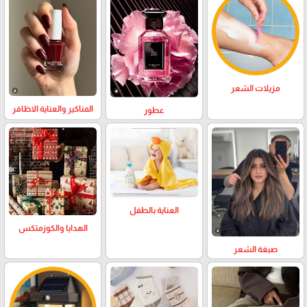
مزيلات الشعر
المناكير والعناية الاظافر
عطور
العناية بالطفل
الهدايا والكوزمتكس
صبغة الشعر