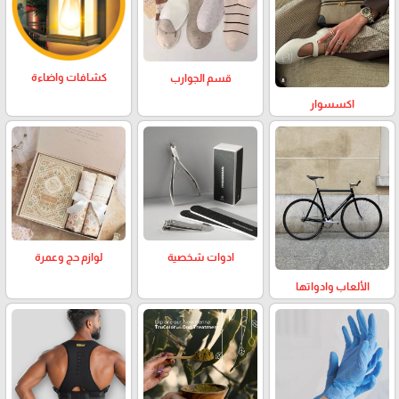
كشافات واضاءة
قسم الجوارب
اكسسوار
لوازم حج وعمرة
ادوات شخصية
الألعاب وادواتها