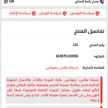
qr_code
public
نسخ رابط المنتج
QR
policy
policy
policy
سياسة التوصيل
سياسة التبديل
سياسة الإلغاء
تفاصيل المنتج
رقم المنتج
226
الباركود
8698753388555
العلامة التجارية
شركة ماكس ديلوكس
صبغة ماكس ديلوكس عالية الجودة والأداء والأصباغ الملونة
الدائمة تقدم معالجة عميقة للشعر وتغطية مثالية للبياض وتوفر
التألق لوقت طويل. بفضل الزيوت الخاصة الموجودة فيها، فإن
اللون يبقى في الشعر لفترة طويلة الأمد، كما و يبقى لامعا، ناعما
و براقا.