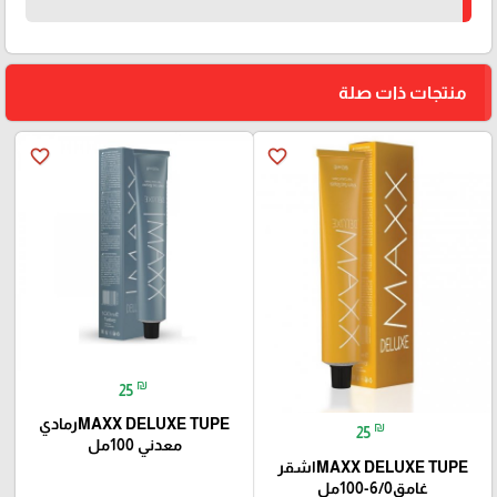
منتجات ذات صلة
favorite_border
favorite_border
₪
25
MAXX DELUXE TUPEرمادي
₪
25
معدني 100مل
MAXX DELUXE TUPEاشقر
غامق6/0-100مل