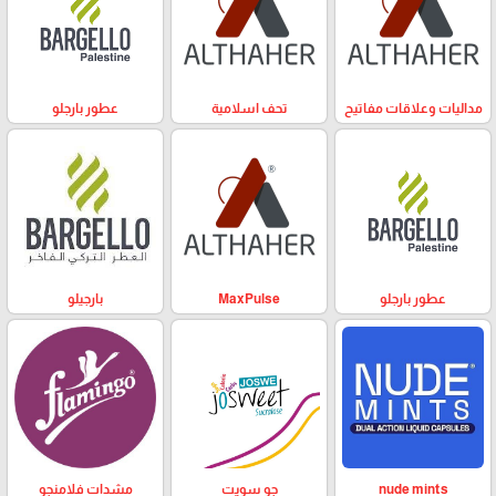
مداليات وعلاقات مفاتيح
تحف اسلامية
عطور بارجلو
عطور بارجلو
MaxPulse
بارجيلو
nude mints
جو سويت
مشدات فلامنجو