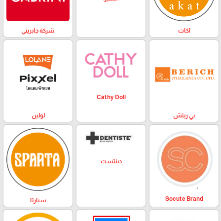
اكات
شركة جابريني
Cathy Doll
بي ريتش
لولين
دينتست
Socute Brand
سبارتا