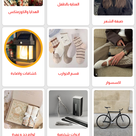
العناية بالطفل
الهدايا والكوزمتكس
صبغة الشعر
كشافات واضاءة
قسم الجوارب
اكسسوار
لوازم حج وعمرة
ادوات شخصية