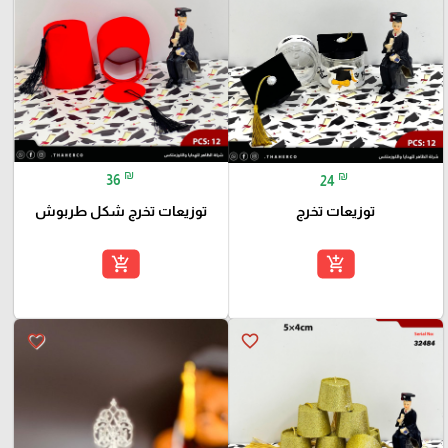
₪
₪
36
24
توزيعات تخرج شكل طربوش
توزيعات تخرج
add_shopping_cart
add_shopping_cart
favorite_border
favorite_border