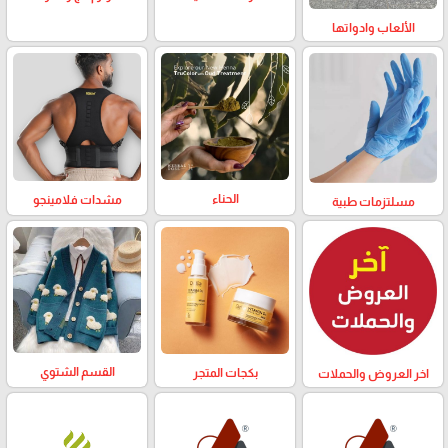
الألعاب وادواتها
الحناء
مشدات فلامينجو
مسلتزمات طبية
القسم الشتوي
بكجات المتجر
اخر العروض والحملات