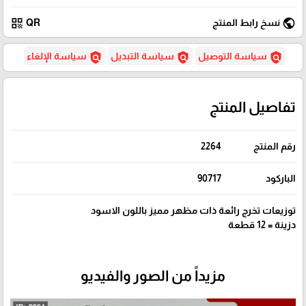
qr_code
public
نسخ رابط المنتج
QR
policy
policy
policy
سياسة التوصيل
سياسة التبديل
سياسة الإلغاء
تفاصيل المنتج
رقم المنتج
2264
الباركود
90717
توزيعات تخرج رائعة ذات مظهر مميز باللون الاسود
دزينة = 12 قطعة
مزيداً من الصور والفيديو