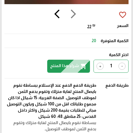
arrow_back_ios
arrow_forward_ios
favorite_border
السعر
₪
22
الكمية المتوفرة
20
اختر الكمية
shopping_cart
شراء هذا المنتج
+
-
طريقة الدفع
طريقة الدفع الدفع عند الإستلام ببساطة نقوم
بايصال المنتج لغاية منزلك وتقوم بدفع الثمن
لموظف التوصيل. الضفة الغربية: 15 شيكل اذا كان
مجموع طلباتك اقل من 100 شيكل ويكون التوصيل
مجاني للطلبات بقيمة 200 شيكل واكثر داخل
القدس: 25 مناطق 48: 60 شيكل
ببساطة نقوم بايصال المنتج لغاية منزلك وتقوم
بدفع الثمن لموظف التوصيل.