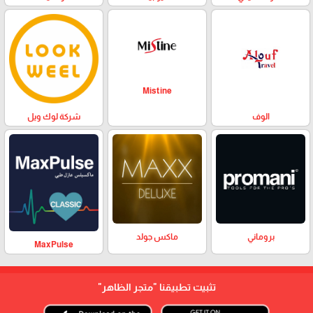
Mistine
الوف
شركة لوك ويل
بروماني
ماكس جولد
MaxPulse
تثبيت تطبيقنا
"متجر الظاهر"