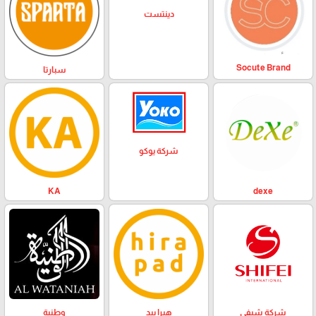
دينتست
Socute Brand
سبارتا
شركة يوكو
KA
dexe
وطنية
هيرا بيد
شركة شيفي