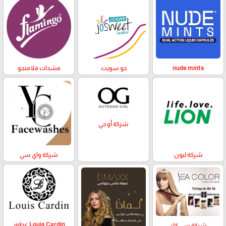
nude mints
جو سويت
مشدات فلامنجو
شركة أو جي
شركة ليون
شركة واي سي
Louis Cardin عطور
شركة سي كلر