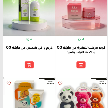
₪
₪
35
32
كريم مرطب للبشرة من ماركة OG
كريم واقي شمس من ماركة OG
بخلاصة النياسيناميد
add_shopping_cart
add_shopping_cart
favorite_border
favorite_border