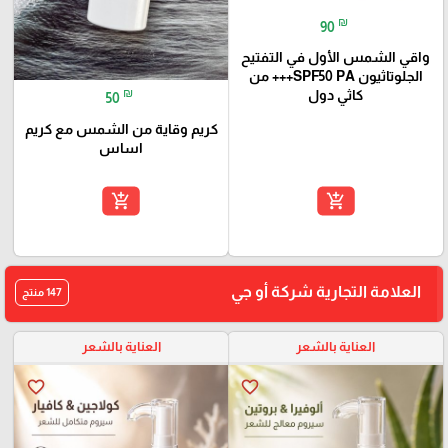
₪
90
واقي الشمس الأول في التفتيح
الجلوتاثيون SPF50 PA+++ من
₪
كاثي دول
50
كريم وقاية من الشمس مع كريم
اساس
add_shopping_cart
add_shopping_cart
العلامة التجارية شركة أو جي
147 منتج
العناية بالشعر
العناية بالشعر
favorite_border
favorite_border