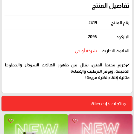
تفاصيل المنتج
رقم المنتج
2419
الباركود
2096
العلامة التجارية
شركة أو جي
✔️كريم محيط العين: يقلل من ظهور الهالات السوداء والخطوط
الدقيقة، ويوفر الترطيب والإضاءة.
مثالية لإلقاء نظرة مريحة!
منتجات ذات صلة
favorite_border
favorite_border