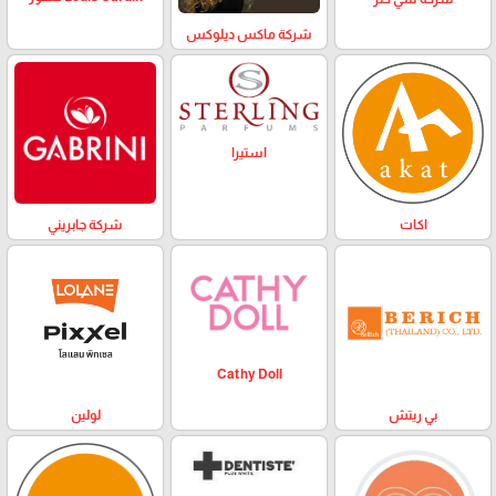
شركة ماكس ديلوكس
استيرا
اكات
شركة جابريني
Cathy Doll
بي ريتش
لولين