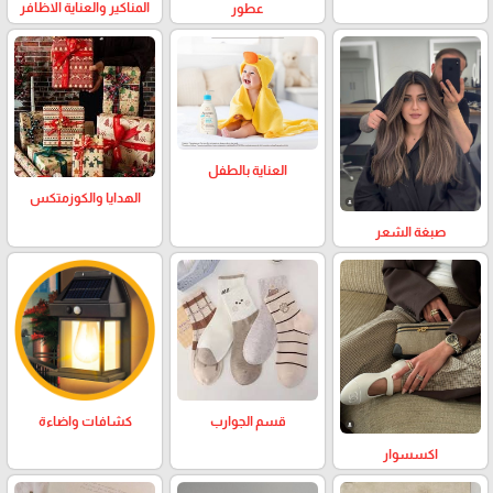
المناكير والعناية الاظافر
عطور
العناية بالطفل
الهدايا والكوزمتكس
صبغة الشعر
كشافات واضاءة
قسم الجوارب
اكسسوار