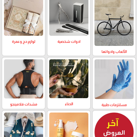
لوازم حج وعمرة
ادوات شخصية
الألعاب وادواتها
الحناء
مشدات فلامينجو
مسلتزمات طبية