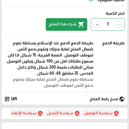
اختر الكمية
shopping_cart
شراء هذا المنتج
+
-
طريقة الدفع
طريقة الدفع الدفع عند الإستلام ببساطة نقوم
بايصال المنتج لغاية منزلك وتقوم بدفع الثمن
لموظف التوصيل. الضفة الغربية: 15 شيكل اذا كان
مجموع طلباتك اقل من 100 شيكل ويكون التوصيل
مجاني للطلبات بقيمة 200 شيكل واكثر داخل
القدس: 25 مناطق 48: 60 شيكل
ببساطة نقوم بايصال المنتج لغاية منزلك وتقوم
بدفع الثمن لموظف التوصيل.
qr_code
public
نسخ رابط المنتج
QR
policy
policy
policy
سياسة التوصيل
سياسة التبديل
سياسة الإلغاء