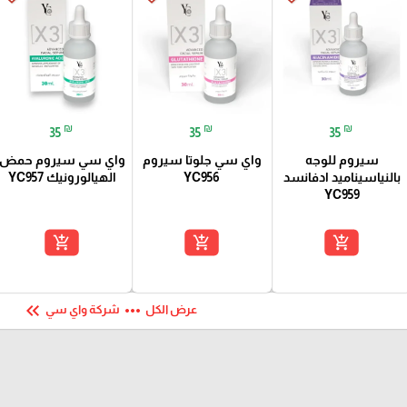
₪
₪
₪
35
35
35
سيروم للوجه
واي سي جلوتا سيروم
واي سي سيروم حمض
بالنياسيناميد ادفانسد
YC956
الهيالورونيك YC957
YC959
add_shopping_cart
add_shopping_cart
add_shopping_cart
keyboard_double_arrow_left
more_horiz
عرض الكل
شركة واي سي