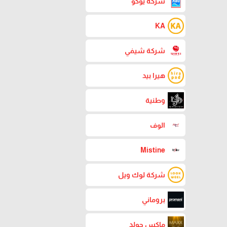
شركة يوكو
KA
شركة شيفي
هيرا بيد
وطنية
الوف
Mistine
شركة لوك ويل
بروماني
ماكس جولد