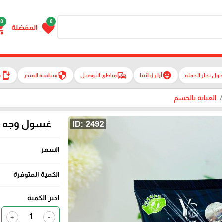
0
0
g_cart
favorite
المفضلة
install_mobile
security
commute
emoji_emotions
ول تجار الجملة
آراء زبائننا
مناطق التوصيل
سياسة المتجر
ت
العناية بالجسم
غسول وجه للرج
السعر
الكمية المتوفرة
اختر الكمية
+
-