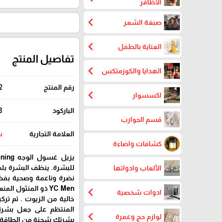
الاظافر
chevron_left
صبغة الشعر
chevron_left
العناية بالطفل
تفاصيل المنتج
chevron_left
الهدايا والكوزمتكس
رقم المنتج
2
chevron_left
اكسسوار
الباركود
8
قسم الجوارب
العلامة التجارية
ش
كشافات واضاءة
للبشرة. ينظف البشرة بلط
الألعاب وادواتها
نضرة وناعمة وصحية بفض
YC Men ذو المنثو
chevron_left
ادوات شخصية
خالية من الزيوت . تم تر
المنتظم على جعل بشرتك
chevron_left
لوازم حج وعمرة
بشرتك شحنة من الطاقة وم