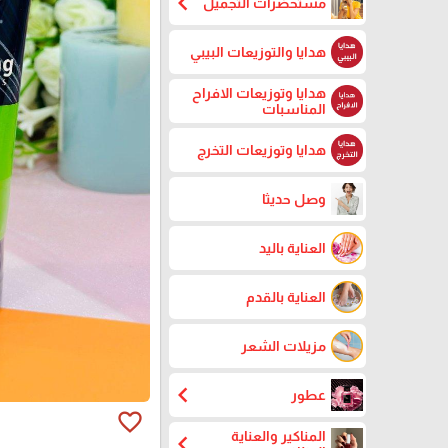
chevron_left
مستحضرات التجميل
هدايا والتوزيعات البيبي
هدايا وتوزيعات الافراح
المناسبات
هدايا وتوزيعات التخرج
وصل حديثا
العناية باليد
العناية بالقدم
مزيلات الشعر
chevron_left
عطور
favorite_border
المناكير والعناية
chevron_left