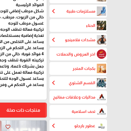
الفوائد الرئيسية
chevron_left
شكل مرطب إضافي للوجه لل
مسلتزمات طبية
خالي من الزيوت، مرطب، م
غسول مرطب للوجه
الحناء
تركيبة فعالة تنظف الوجه
تغذية إضافية بمستخلصات 
chevron_left
مشدات فلامينجو
يساعد على التخلص من الأ
يساعد على التحكم في الزي
4 فوائد قوية؛ خالي من الزيوت، مرطب، منثول منعش، ينظف المسام بعمق.
اخر العروض والحملات
تركيبته القوية تنظف وجه
جعل بشرتك ناعمة، وناع
بكجات المتجر
تركيبة فعالة تعمل على تن
يساعد غسول الوجه للتحكم بالزيت من YC للرجال على ال
chevron_left
القسم الشتوي
يساعد في التحكم في وفرة 
مداليات وعلاقات مفاتيح
منتجات ذات صلة
تحف اسلامية
chevron_left
عطور بارجلو
favorite_border