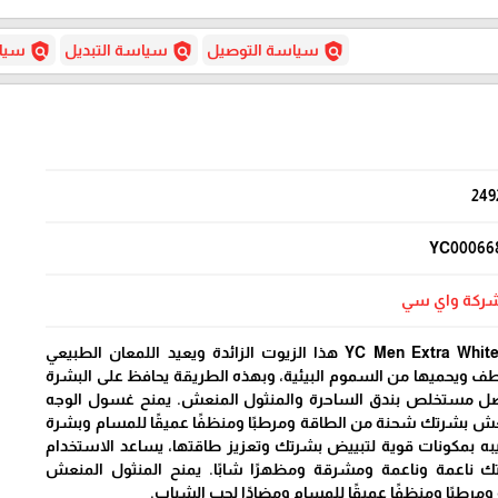
policy
policy
policy
سياسة التوصيل
سياسة التبديل
سياس
249
YC00066
ركة واي سي
يزيل غسول الوجه YC Men Extra Whitening هذا الزيوت الزائدة ويعيد اللمعان الطبيعي
ف ويحميها من السموم البيئية، وبهذه الطريقة يحافظ على البشرة
ل مستخلص بندق الساحرة والمنثول المنعش. يمنح غسول الوجه
ل المنعش بشرتك شحنة من الطاقة ومرطبًا ومنظفًا عميقًا للمسام وبشرة
كيبه بمكونات قوية لتبييض بشرتك وتعزيز طاقتها، يساعد الاستخدام
 ناعمة وناعمة ومشرقة ومظهرًا شابًا. يمنح المنثول المنعش
رطبًا ومنظفًا عميقًا للمسام ومضادًا لحب الشباب.