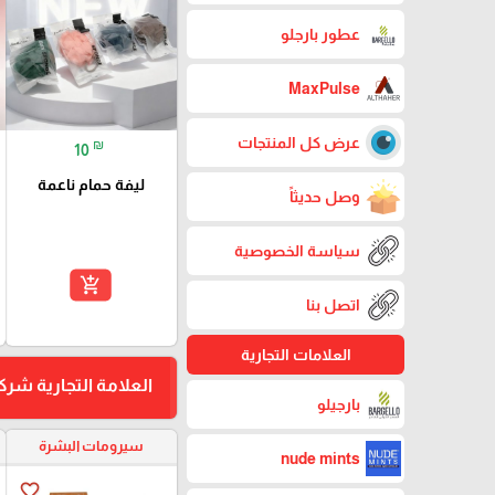
عطور بارجلو
MaxPulse
عرض كل المنتجات
₪
10
ليفة حمام ناعمة
وصل حديثاً
سياسة الخصوصية
add_shopping_cart
اتصل بنا
العلامات التجارية
العلامة التجارية شر
بارجيلو
سيرومات البشرة
nude mints
favorite_border