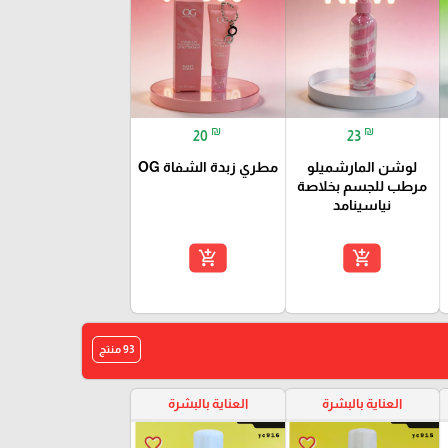
₪
₪
20
23
لوشن المارشميلو
مطري زبدة الشفاة OG
مرطب للجسم بخلاصة
نياسينامد
add_shopping_cart
add_shopping_cart
93 منتج
العناية بالبشرة
العناية بالبشرة
favorite_border
favorite_border