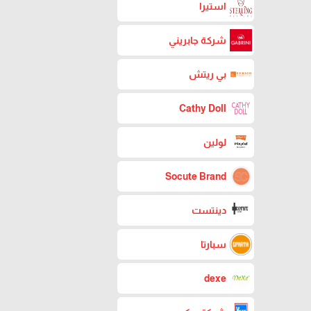
استيرا
شركة جابريني
بي ريتش
Cathy Doll
لولين
Socute Brand
دينتست
سبارتا
dexe