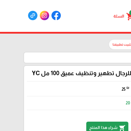
shoppin
السلة
ثبيت تطبيقنا
ال تطهير وتنظيف عميق 100 مل YC
₪
25
20
shopping_cart
شراء هذا المنتج