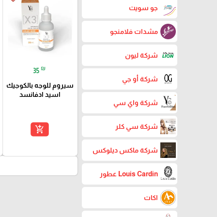
جو سويت
مشدات فلامنجو
شركة ليون
₪
35
شركة أو جي
سيروم للوجه بالكوجيك
اسيد ادفانسد
شركة واي سي
شركة سي كلر
add_shopping_cart
شركة ماكس ديلوكس
Louis Cardin عطور
اكات