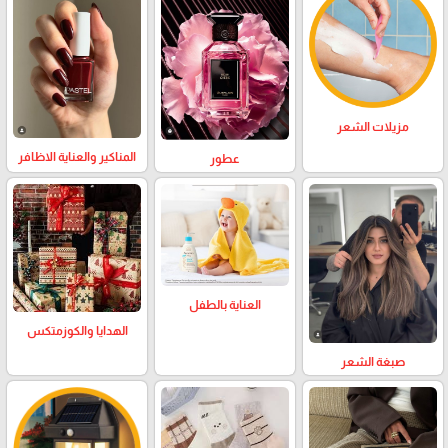
مزيلات الشعر
المناكير والعناية الاظافر
عطور
العناية بالطفل
الهدايا والكوزمتكس
صبغة الشعر