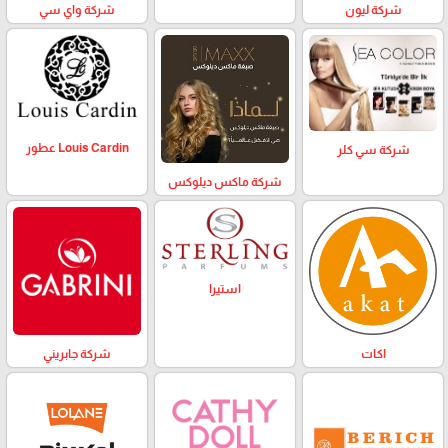
شركة ليون
شركة واي سي
Louis Cardin عطور
شركة سي كلر
شركة ماكس ديلوكس
استيرا
اكات
شركة جابريني