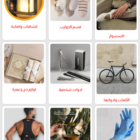
كشافات واضاءة
قسم الجوارب
اكسسوار
لوازم حج وعمرة
ادوات شخصية
الألعاب وادواتها