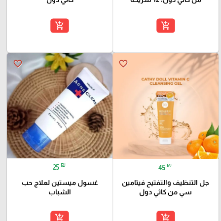
add_shopping_cart
add_shopping_cart
favorite_border
favorite_border
₪
₪
25
45
غسول ميستين لعلاج حب
جل التنظيف والتفتيح فيتامين
الشباب
سي من كاثي دول
add_shopping_cart
add_shopping_cart