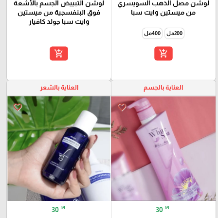
لوشن مصل الذهب السويسري
لوشن التبييض الجسم بالأشعة
من ميستين وايت سبا
فوق البنفسجية من ميستين
وايت سبا جولد كافيار
200مل
400مل
add_shopping_cart
add_shopping_cart
العناية بالجسم
العناية بالشعر
favorite_border
favorite_border
₪
₪
30
30