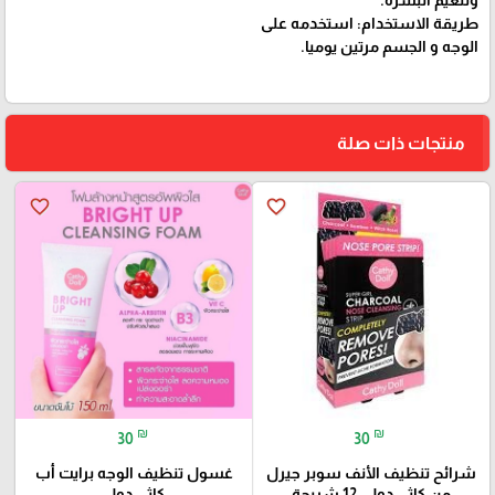
طريقة الاستخدام: استخدمه على
الوجه و الجسم مرتين يوميا.
منتجات ذات صلة
favorite_border
favorite_border
₪
₪
30
30
شرائح تنظيف الأنف سوبر جيرل
غسول تنظيف الوجه برايت أب
من كاثي دول، 12 شريحة
كاثي دول