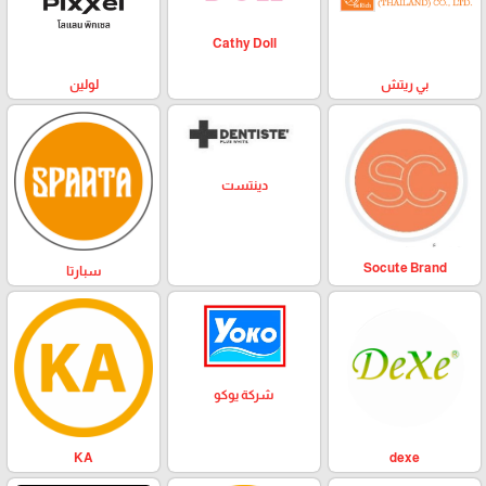
Cathy Doll
بي ريتش
لولين
دينتست
Socute Brand
سبارتا
شركة يوكو
KA
dexe