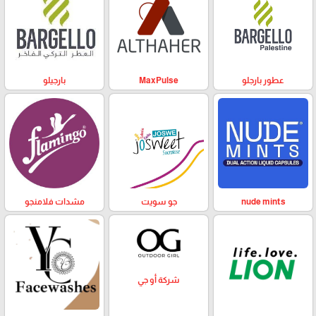
عطور بارجلو
MaxPulse
بارجيلو
nude mints
جو سويت
مشدات فلامنجو
شركة أو جي