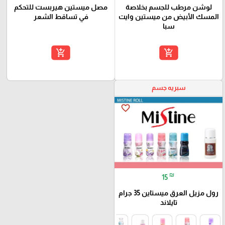
لوشن مرطب للجسم بخلاصة
مصل ميستين هيربست للتحكم
المسك الأبيض من ميستين وايت
في تساقط الشعر
سبا
add_shopping_cart
add_shopping_cart
سبريه جسم
favorite_border
₪
15
رول مزيل العرق ميستاين 35 جرام
تايلاند