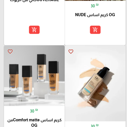
₪
30
OG كريم اساس NUDE
add_shopping_cart
add_shopping_cart
favorite_border
favorite_border
₪
30
كريم اساس Comfort matteمن
₪
OG
30