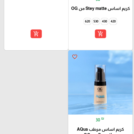
كريم اساس Stey matte من OG
620
530
430
420
add_shopping_cart
add_shopping_cart
favorite_border
₪
30
كريم اساس مرطب AQua