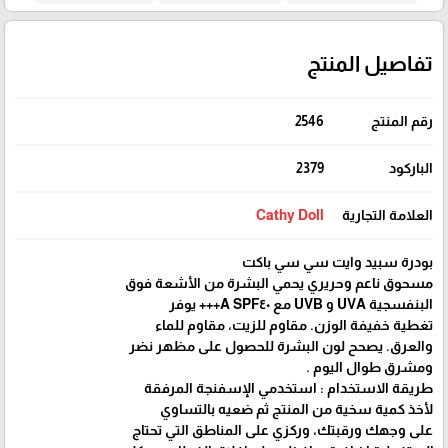
تفاصيل المنتج
رقم المنتج
2546
الباركود
2379
العلامة التجارية
Cathy Doll
بودرة سبيد وايت سي سي باكت
مسحوق ناعم وحريري يحمي البشرة من الأشعة فوق
البنفسجية UVA و UVB مع A SPF٤٠+++ يوفر
تغطية خفيفة الوزن. مقاوم للزيت، مقاوم للماء
والعرق. يصحح لون البشرة للحصول على مظهر نضر
ومشرق طوال اليوم .
طريقة الاستخدام : استخدمي الإسفنجة المرفقة
لأخذ كمية سخية من المنتج ثم ضعيه بالتساوي
على وجهك ورقبتك، وركزي على المناطق التي تحتاج