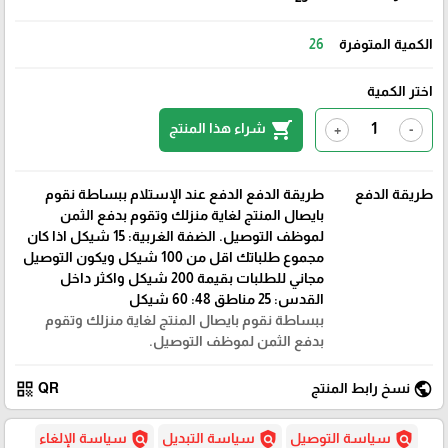
الكمية المتوفرة
26
اختر الكمية
shopping_cart
شراء هذا المنتج
+
-
طريقة الدفع
طريقة الدفع الدفع عند الإستلام ببساطة نقوم
بايصال المنتج لغاية منزلك وتقوم بدفع الثمن
لموظف التوصيل. الضفة الغربية: 15 شيكل اذا كان
مجموع طلباتك اقل من 100 شيكل ويكون التوصيل
مجاني للطلبات بقيمة 200 شيكل واكثر داخل
القدس: 25 مناطق 48: 60 شيكل
ببساطة نقوم بايصال المنتج لغاية منزلك وتقوم
بدفع الثمن لموظف التوصيل.
qr_code
public
نسخ رابط المنتج
QR
policy
policy
policy
سياسة التوصيل
سياسة التبديل
سياسة الإلغاء