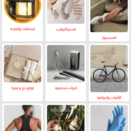
كشافات واضاءة
قسم الجوارب
اكسسوار
لوازم حج وعمرة
ادوات شخصية
الألعاب وادواتها