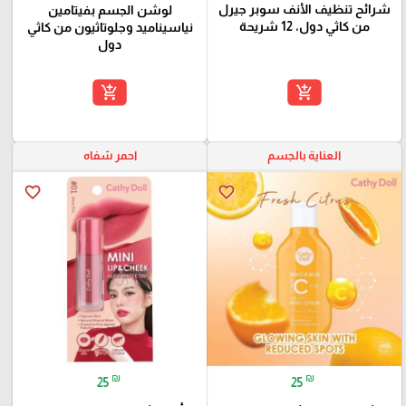
شرائح تنظيف الأنف سوبر جيرل
لوشن الجسم بفيتامين
من كاثي دول، 12 شريحة
نياسيناميد وجلوتاثيون من كاثي
دول
add_shopping_cart
add_shopping_cart
العناية بالجسم
احمر شفاه
favorite_border
favorite_border
₪
₪
25
25