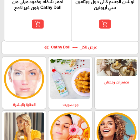
لوشن الجسم كاثي دول ويتامين
أحمر شفاه وخدود ميني من
سي أربوتين
Cathy Doll بلون غير لامع
add_shopping_cart
add_shopping_cart
keyboard_double_arrow_left
more_horiz
عرض الكل
Cathy Doll
تجهيزات رمضان
العناية بالبشرة
جو سويت