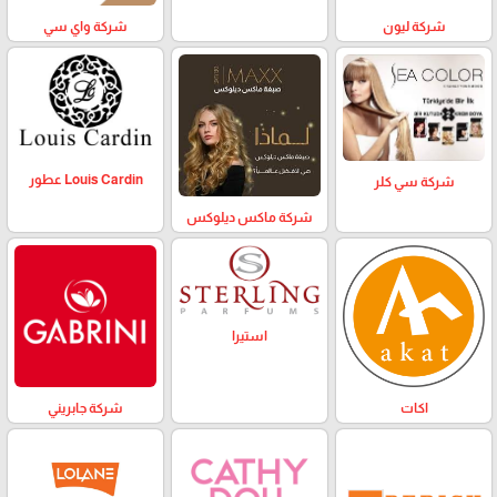
شركة ليون
شركة واي سي
Louis Cardin عطور
شركة سي كلر
شركة ماكس ديلوكس
استيرا
اكات
شركة جابريني