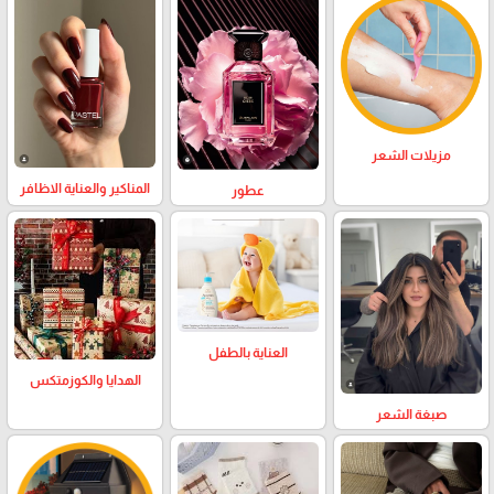
مزيلات الشعر
المناكير والعناية الاظافر
عطور
العناية بالطفل
الهدايا والكوزمتكس
صبغة الشعر