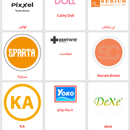
Cathy Doll
بي ريتش
لولين
دينتست
Socute Brand
سبارتا
شركة يوكو
KA
dexe