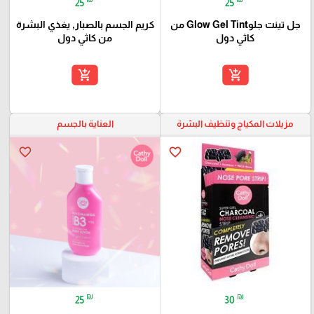
25
25
جل تينت جلوGlow Gel Tint من
كريم الجسم بالصبار, يغذي البشرة
كاثي دول
من كاثي دول
add_shopping_cart
add_shopping_cart
مزيلات المكياج وتنظيف البشرة
العناية بالجسم
favorite_border
favorite_border
₪
₪
30
25