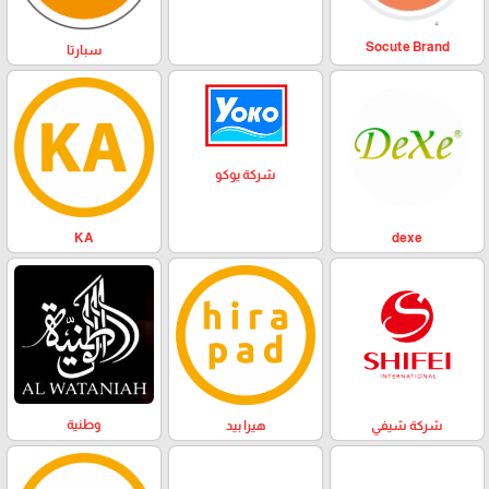
Socute Brand
سبارتا
شركة يوكو
KA
dexe
وطنية
هيرا بيد
شركة شيفي