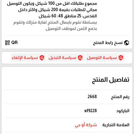
مجموع طلباتك اقل من 100 شيكل ويكون التوصيل
مجاني للطلبات بقيمة 200 شيكل واكثر داخل
القدس: 25 مناطق 48: 60 شيكل
ببساطة نقوم بايصال المنتج لغاية منزلك وتقوم
بدفع الثمن لموظف التوصيل.
qr_code
public
نسخ رابط المنتج
QR
policy
policy
policy
سياسة التوصيل
سياسة التبديل
سياسة الإلغاء
تفاصيل المنتج
رقم المنتج
2668
الباركود
sf9228
العلامة التجارية
شركة أو جي