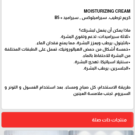
MOISTURIZING CREAM
كريم ترطيب. سيراميلوكس , سيراميد + B5
ماذا يمكن أن يفعل لبشرتك؟
•ثلاثة سيراميدات: تدعم وتقوي البشرة.
•بانثينول: يرطب ويعزز البشرة، مما يمنع فقدان الماء.
•خمسة أشكال من حمض الهيالورونيك: تعمل على الطبقات المختلفة
من البشرة للاحتفاظ بالماء.
•سنتيلا اسياتيكا: تهدئ البشرة.
•الجلسرين: يرطب البشرة.
طريقة الاستخدام: كل صباح ومساء. بعد استخدام الغسول و التونر و
السيروم. تجنب ملامسة العينين
منتجات ذات صلة