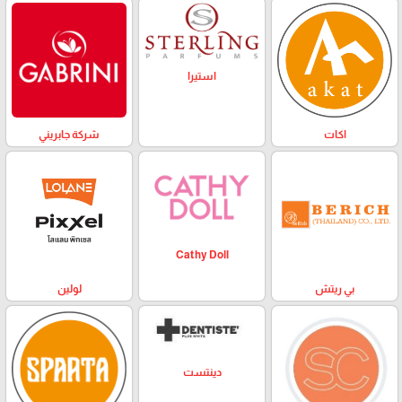
استيرا
اكات
شركة جابريني
Cathy Doll
بي ريتش
لولين
دينتست