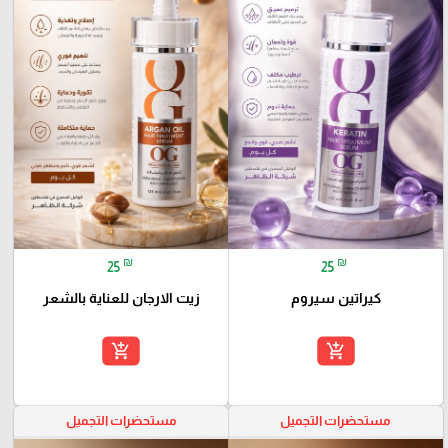
₪
₪
25
25
كيراتين سيروم
زيت الارجان للعناية بالشعر
add_shopping_cart
add_shopping_cart
مستحضرات التجميل
مستحضرات التجميل