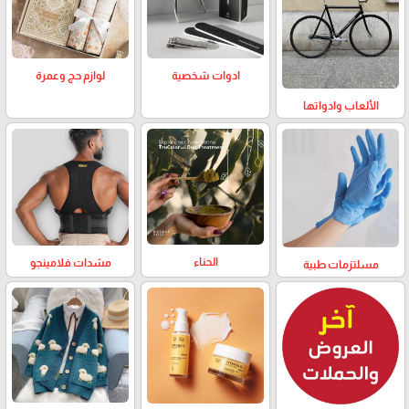
لوازم حج وعمرة
ادوات شخصية
الألعاب وادواتها
الحناء
مشدات فلامينجو
مسلتزمات طبية