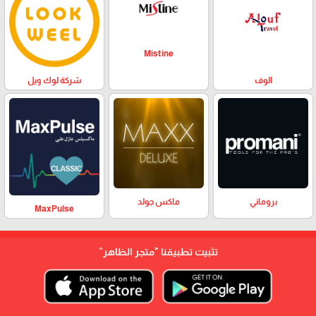
Mistine
الوف
شركة لوك ويل
بروماني
ماكس جولد
MaxPulse
تثبيت تطبيقنا
"متجر الظاهر"