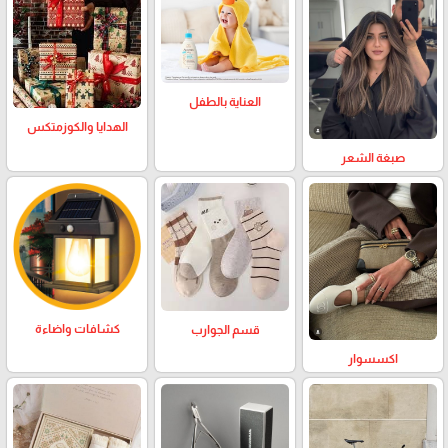
العناية بالطفل
الهدايا والكوزمتكس
صبغة الشعر
كشافات واضاءة
قسم الجوارب
اكسسوار