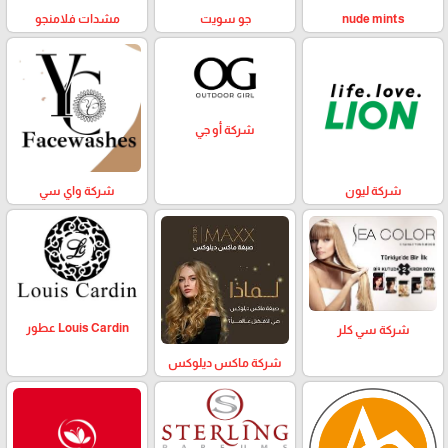
nude mints
جو سويت
مشدات فلامنجو
شركة أو جي
شركة ليون
شركة واي سي
Louis Cardin عطور
شركة سي كلر
شركة ماكس ديلوكس