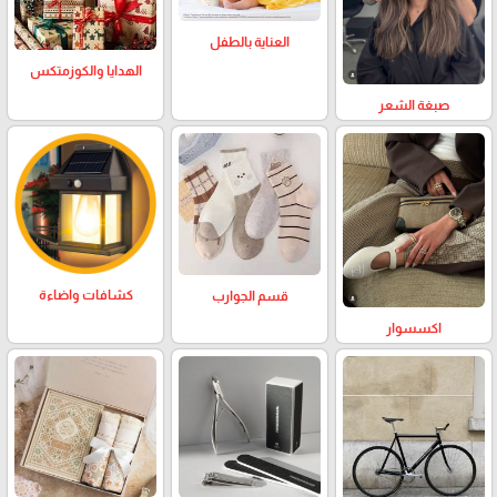
العناية بالطفل
الهدايا والكوزمتكس
صبغة الشعر
كشافات واضاءة
قسم الجوارب
اكسسوار