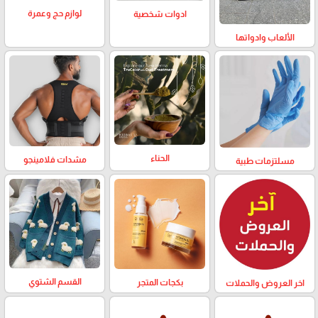
لوازم حج وعمرة
ادوات شخصية
الألعاب وادواتها
الحناء
مشدات فلامينجو
مسلتزمات طبية
القسم الشتوي
بكجات المتجر
اخر العروض والحملات