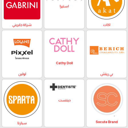
استيرا
اكات
شركة جابريني
Cathy Doll
بي ريتش
لولين
دينتست
Socute Brand
سبارتا