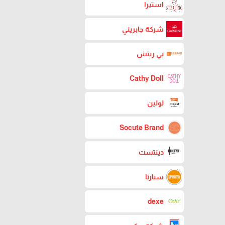
استيرا
شركة جابريني
بي ريتش
Cathy Doll
لولين
Socute Brand
دينتست
سبارتا
dexe