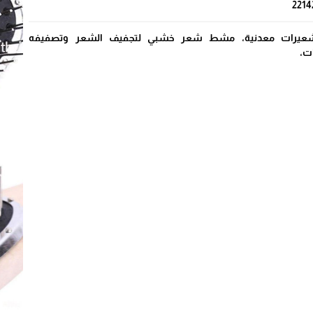
2214
يرات معدنية، مشط شعر خشبي لتجفيف الشعر وتصفيفه
ت،