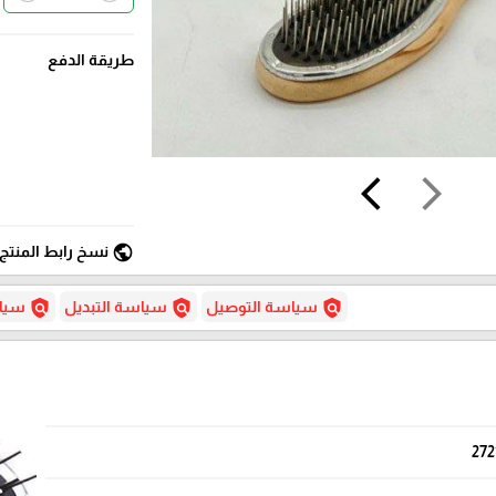
طريقة الدفع
arrow_back_ios
arrow_forward_ios
public
نسخ رابط المنتج
policy
policy
policy
سياسة التوصيل
سياسة التبديل
سياس
272