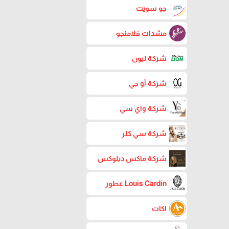
جو سويت
مشدات فلامنجو
شركة ليون
شركة أو جي
شركة واي سي
شركة سي كلر
شركة ماكس ديلوكس
Louis Cardin عطور
اكات