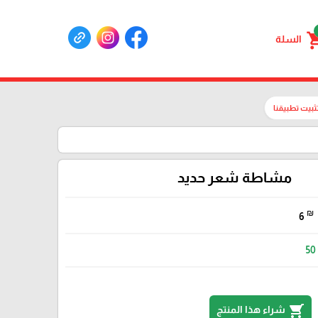
shoppin
السلة
ثبيت تطبيقنا
مشاطة شعر حديد
₪
6
50
shopping_cart
شراء هذا المنتج