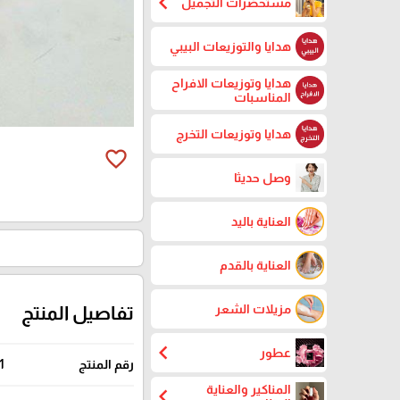
chevron_left
مستحضرات التجميل
هدايا والتوزيعات البيبي
هدايا وتوزيعات الافراح
المناسبات
هدايا وتوزيعات التخرج
favorite_border
وصل حديثا
العناية باليد
العناية بالقدم
مزيلات الشعر
تفاصيل المنتج
chevron_left
عطور
رقم المنتج
1
المناكير والعناية
chevron_left