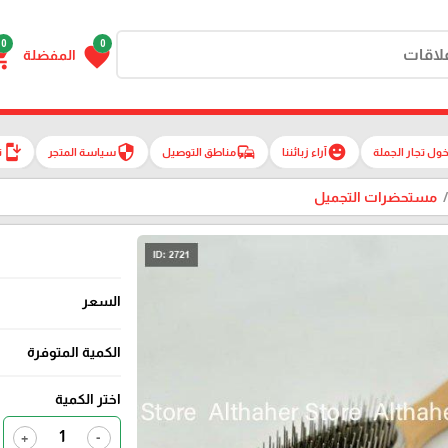
0
0
g_cart
favorite
المفضلة
install_mobile
security
commute
emoji_emotions
ول تجار الجملة
آراء زبائننا
مناطق التوصيل
سياسة المتجر
ت
مستحضرات التجميل
السعر
الكمية المتوفرة
اختر الكمية
+
-