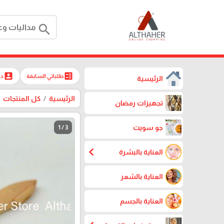
search
account_box
ballot
طلباتي السابقة
دخ
الرئيسية
الرئيسية
كل المنتجات
تجهيزات رمضان
جو سويت
1 / 3
chevron_left
العناية بالبشرة
العناية بالشعر
العناية بالجسم