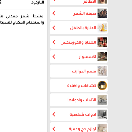
الاظافر
الباركود
2
chevron_left
صبغة الشعر
مشط شعر معدني بشع
واستخدام المكياج للسيدا
chevron_left
العناية بالطفل
chevron_left
الهدايا والكوزمتكس
chevron_left
اكسسوار
قسم الجوارب
كشافات واضاءة
الألعاب وادواتها
chevron_left
ادوات شخصية
chevron_left
لوازم حج وعمرة