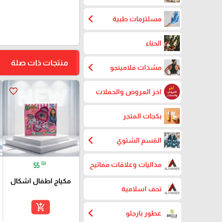
chevron_left
مسلتزمات طبية
الحناء
منتجات ذات صلة
chevron_left
مشدات فلامينجو
favorite_border
اخر العروض والحملات
بكجات المتجر
chevron_left
القسم الشتوي
₪
مداليات وعلاقات مفاتيح
55
مكياج اطفال اشكال
تحف اسلامية
add_shopping_cart
chevron_left
عطور بارجلو