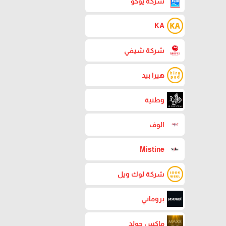
شركة يوكو
KA
شركة شيفي
هيرا بيد
وطنية
الوف
Mistine
شركة لوك ويل
بروماني
ماكس جولد