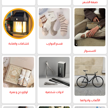
صبغة الشعر
كشافات واضاءة
قسم الجوارب
اكسسوار
لوازم حج وعمرة
ادوات شخصية
الألعاب وادواتها