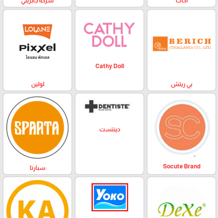
اكات
شركة جابريني
Cathy Doll
بي ريتش
لولين
دينتست
Socute Brand
سبارتا