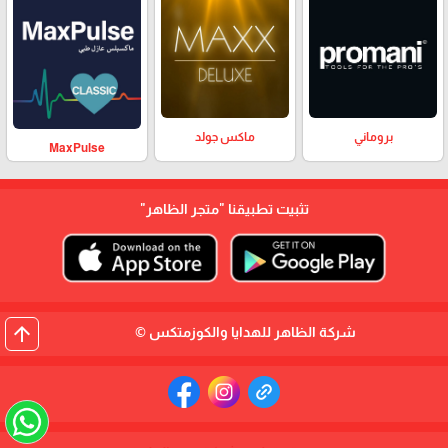
بروماني
ماكس جولد
MaxPulse
تثبيت تطبيقنا
"متجر الظاهر"
arrow_upward
شركة الظاهر للهدايا والكوزمتكس ©