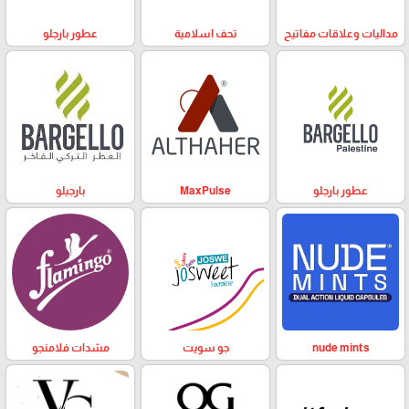
مداليات وعلاقات مفاتيح
تحف اسلامية
عطور بارجلو
عطور بارجلو
MaxPulse
بارجيلو
nude mints
جو سويت
مشدات فلامنجو