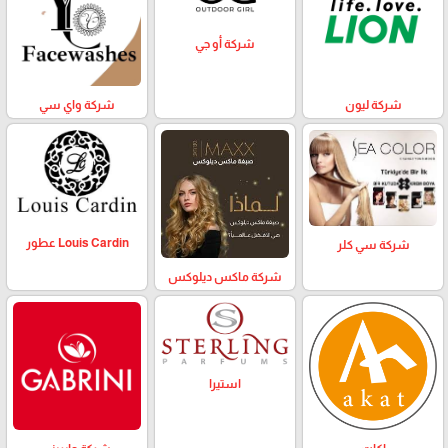
شركة أو جي
شركة ليون
شركة واي سي
Louis Cardin عطور
شركة سي كلر
شركة ماكس ديلوكس
استيرا